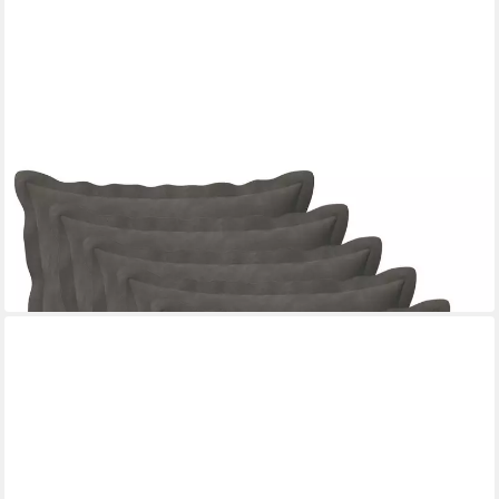
VIDAXL
Kissenbezug Kissenbezug 6 pcs HOUTEN Dunkelgrau 40 x 40
cm Samt
40 x 40 cm
B/L
20,99 €
in 5-6 Werktagen bei dir