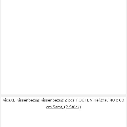
vidaXL Kissenbezug Kissenbezug 2 pcs HOUTEN Hellgrau 40 x 60
cm Samt, (2 Stück)