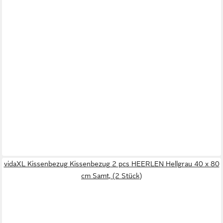
vidaXL Kissenbezug Kissenbezug 2 pcs HEERLEN Hellgrau 40 x 80
cm Samt, (2 Stück)