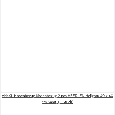
vidaXL Kissenbezug Kissenbezug 2 pcs HEERLEN Hellgrau 40 x 40
cm Samt, (2 Stück)