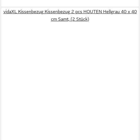
vidaXL Kissenbezug Kissenbezug 2 pcs HOUTEN Hellgrau 40 x 40
cm Samt, (2 Stück)