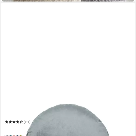
BETIES
Kissenbezug Samt&Sonders
Mehrere Größen
(81)
ab 17,90 €
in 3-4 Werktagen bei dir