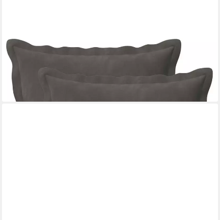
VIDAXL
Kissenbezug Kissenbezug 2 pcs HOUTEN Dunkelgrau 40 x 40
cm Samt
40 x 40 cm
B/L
12,99 €
in 5-6 Werktagen bei dir