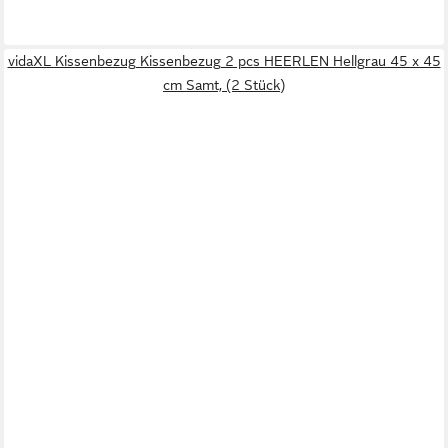
vidaXL Kissenbezug Kissenbezug 2 pcs HEERLEN Hellgrau 45 x 45
cm Samt, (2 Stück)