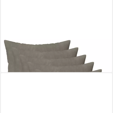
VIDAXL
Kissenbezug Kissenbezug 6 pcs HEERLEN Hellgrau 40 x 40 cm
Samt
40 x 40 cm
B/L
16,99 €
in 5-6 Werktagen bei dir