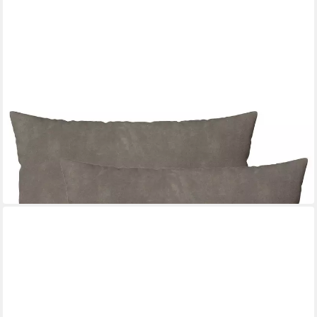
VIDAXL
Kissenbezug Kissenbezug 2 pcs HEERLEN Hellgrau 65 x 65 cm
Samt
65 x 65 cm
B/L
15,99 €
in 5-6 Werktagen bei dir