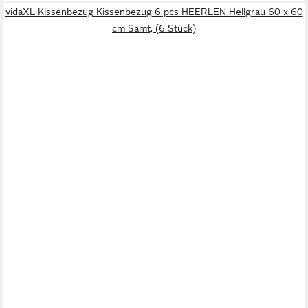
vidaXL Kissenbezug Kissenbezug 6 pcs HEERLEN Hellgrau 60 x 60
cm Samt, (6 Stück)