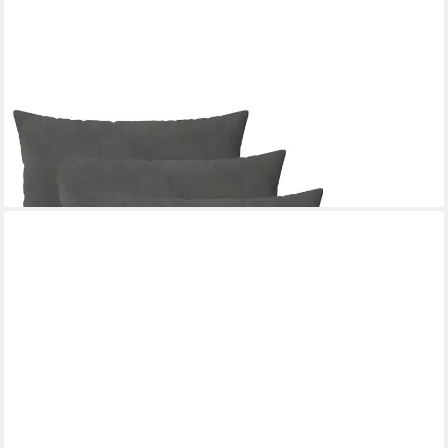
VIDAXL
Kissenbezug Kissenbezug 6 pcs HEERLEN Dunkelgrau 40 x 60
cm Samt
60 x 40 cm
B/L
25,99 €
in 5-6 Werktagen bei dir