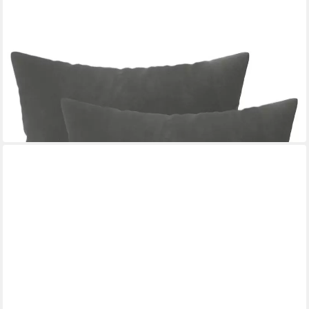
VIDAXL
Kissenbezug Kissenbezug 2 pcs HEERLEN Dunkelgrau 40 x 40
cm Samt
40 x 40 cm
B/L
11,99 €
in 5-6 Werktagen bei dir