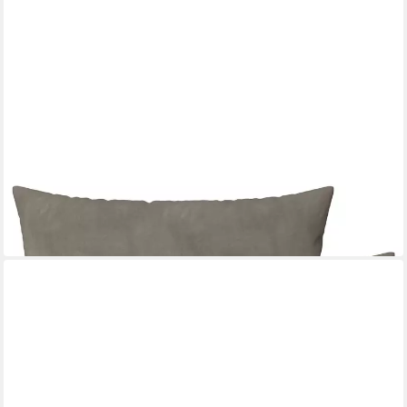
VIDAXL
Kissenbezug Kissenbezug 2 pcs HEERLEN Hellgrau 30 x 50 cm
Samt
50 x 30 cm
B/L
11,99 €
in 5-6 Werktagen bei dir