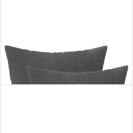
VIDAXL
Kissenbezug Kissenbezug 2 pcs HEERLEN Dunkelgrau 30 x 30
cm Samt
30 x 30 cm
B/L
11,99 €
in 5-6 Werktagen bei dir