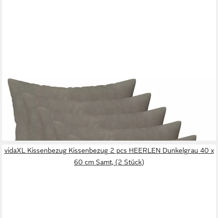
VIDAXL
Kissenbezug Kissenbezug 6 pcs HEERLEN Hellgrau 30 x 30 cm
Samt
30 x 30 cm
B/L
16,99 €
in 5-6 Werktagen bei dir
vidaXL Kissenbezug Kissenbezug 2 pcs HEERLEN Dunkelgrau 40 x
60 cm Samt, (2 Stück)