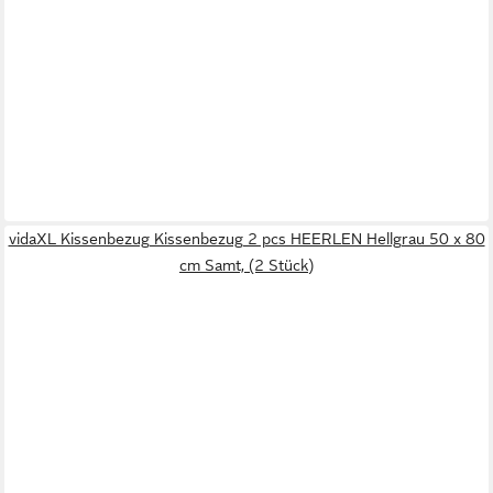
vidaXL Kissenbezug Kissenbezug 2 pcs HEERLEN Hellgrau 50 x 80
cm Samt, (2 Stück)