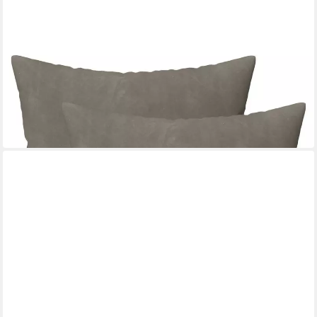
VIDAXL
Kissenbezug Kissenbezug 2 pcs HEERLEN Hellgrau 30 x 30 cm
Samt
30 x 30 cm
B/L
11,99 €
in 5-6 Werktagen bei dir