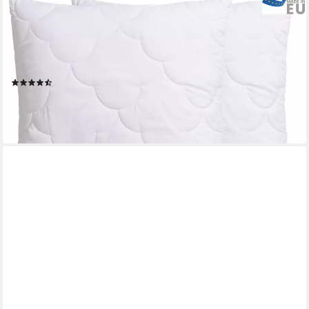
OTTO HOME
Microfaserkissen Mondschein, Kopfkissen 1-tlg. oder 2-tlg.
40x80 oder 80x80 cm, Füllung: Faserbällchen, Bezug: Polyester
oder antibakteriellen Microfaser, Kissen, allergiker geeignet (für
Hausstauballergiker)
(5610)
ab 11,99 €
UVP
34,90 €
-66%
lieferbar - in 6-7 Werktagen bei dir