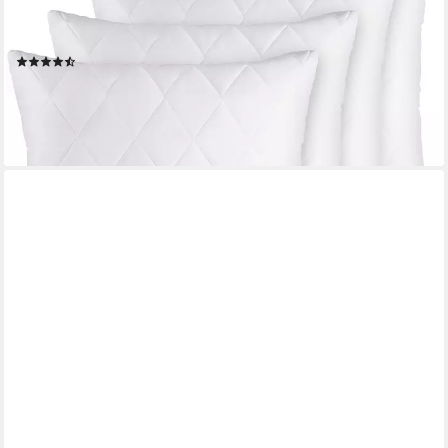
Seitenschläfer, Rückenschläfer, Comfort, 4-tlg., Reißverschluss
für Füllung - waschbar - allergikerfreundlich
(461)
46,19 €
87,99 €
(11,55 €/ 1 Stk)
-48%
lieferbar - in 3-4 Werktagen bei dir