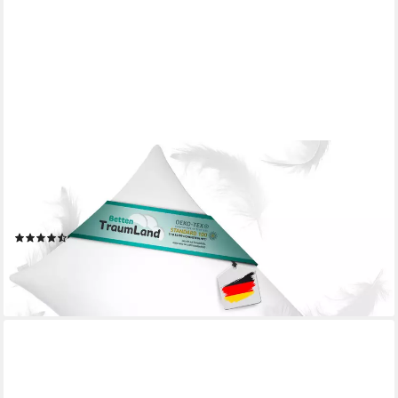
CANADA
Daunenkissen Daunenkissen Kopfkissen Soft Feeling, Füllung:
50% Daunen 50% Federchen, Bauchposition, Seitenposition,
Rückenposition, weiches Liegegefühl, keine piksen
(11)
ab 29,90 €
UVP
49,90 €
-40%
lieferbar - in 3-4 Werktagen bei dir