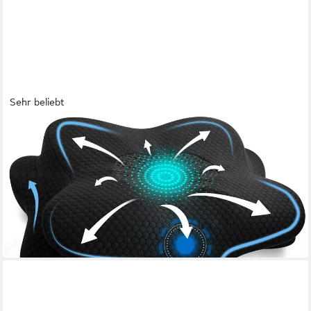
Sehr beliebt
GENTLE NORTH
Nackenstützkissen Orthopädisches Nackenstützkissen aus
hochwertigem Memory Foam
(33)
49,99 €
UVP
79,99 €
-38%
lieferbar - in 3-4 Werktagen bei dir