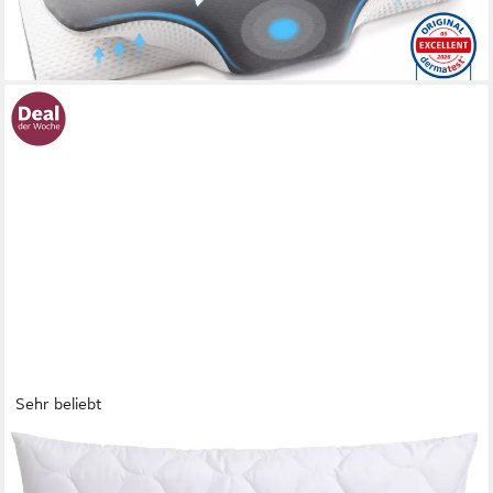
Kissen
lieferbar - in 4-5 Werktagen bei dir
Sehr beliebt
OTTO HOME
Microfaserkissen Angly Kopfkissen 40x80, 80x80, ultra-weich,