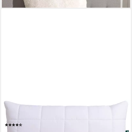
lieferbar - in 3-4 Werktagen bei dir
FAN
Microfaserkissen Komfort Plus, Füllung: 100% Polyester, Bezug:
100% Polyester, leichtes, weiches Kissen
(98)
ab 17,99 €
UVP
34,95 €