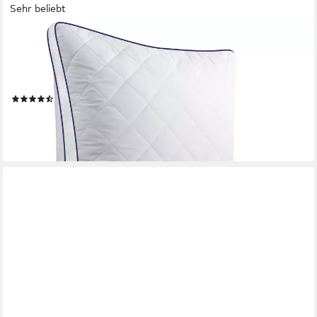
Sehr beliebt
GENTLE NORTH
Microfaserkissen Kopfkissen in Hotelqualität flauschige, gut
gefüllte Schlafkissen, Füllung: Polyester, Rückenschläfer,
Seitenschläfer, Bauchschläfer, Seitschläfer
(371)
44,99 €
79,99 €
-44%
lieferbar - in 3-4 Werktagen bei dir