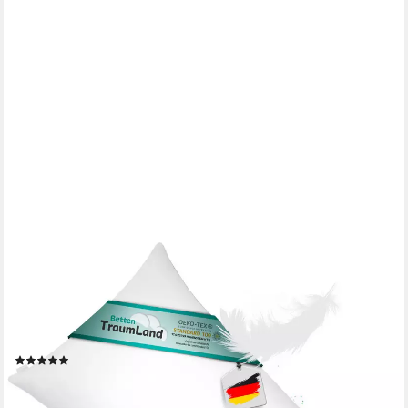
CANADA
Daunenkissen canadische Daune extra weich Flachkissen,
Füllung: Daune, Bezug: 100% Baumwolle, Bauchschläfer,
Seitenschläfer, Rückenschläfer, Daune, extra weiches
Schlafgefühl
(11)
ab 59,90 €
UVP
89,00 €
-33%