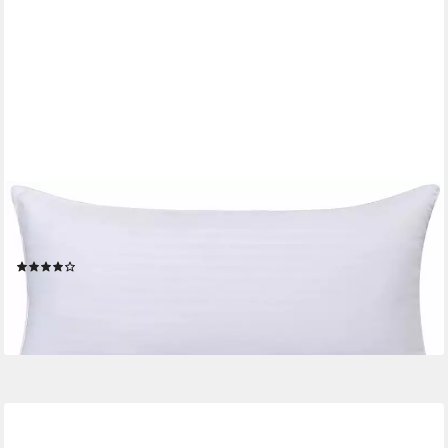
OTTO HOME
Microfaserkissen Hotelcollection, Füllung: 100% Polyester, Bezug:
100% Polyester, kuschelig weich
(75)
13,99 €
UVP
29,99 €
-53%
lieferbar - in 3-4 Werktagen bei dir