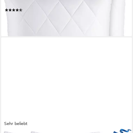
waschbar-Made in EU-allergikerfreundlich
(1282)
ab 10,99 €
18,99 €
-42%
lieferbar - in 3-4 Werktagen bei dir
Sehr beliebt