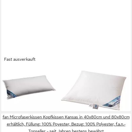
Fast ausverkauft
ARKTIC
Daunenkissen Daunenkissen Daunenkissen Daunen weich
Kuschelkomfort, Füllung: Daune, weiches Kissen, Flachkissen
ab 59,90 €
UVP
99,00 €
-39%
lieferbar - in 3-4 Werktagen bei dir
fan Microfaserkissen Kopfkissen Kansas in 40x80cm und 80x80cm
erhältlich, Füllung: 100% Poyester, Bezug: 100% Polyester, f.a.n.-
Topseller - seit Jahren bestens bewährt