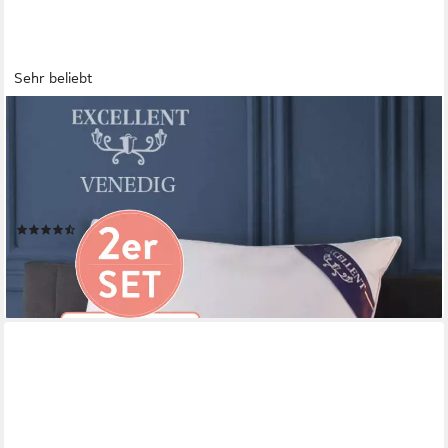
Sehr beliebt
EXCELLENT
Kopfkissen Venedig, Kuschel- oder Kopfkissen 1-tlg. oder 2 -tlg.,
Füllung: 85% Federn / 15% Daunen, Bezug: 100% Baumwolle,
Seitenschläfer, Rückenschläfer, 2 Kopfkissen, Deko- oder
Kopfkissen in vielen Größen
(1357)
ab 30,49 €
UVP
65,90 €
-54%
lieferbar - in 4-5 Werktagen bei dir