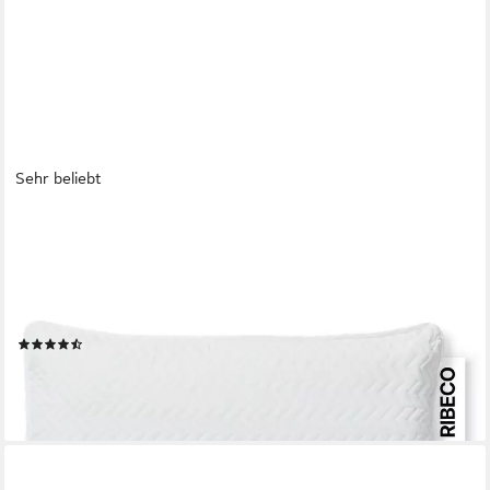
Sehr beliebt
RIBECO
Nackenstützkissen Luca Kissen 40x80 & 80x80 cm, 18 cm
Höhe, Füllung: Taschenfedern & Viscoschaum & Polyestervlies,
Bezug: Microfaser, Seitenschläfer, Rückenschläfer, mit kleinen
Taschenfedern & mit über 1700 positiven Kundenbewertungen!
(1767)
ab 63,99 €
UVP
131,98 €
-52%
lieferbar - in 2-3 Werktagen bei dir