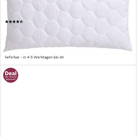
stützend, hypoallergen, Füllung: 100% Polyester, Bezug: 100%
Polyester, Seitenschläfer, Bauchschläfer, Rückenschläfer, Kissen
für erholsamen Schlaf, pflegeleicht und langlebig
(27)
ab 7,99 €
UVP
29,95 €
nur bis Dienstag
-73%
lieferbar - in 4-5 Werktagen bei dir