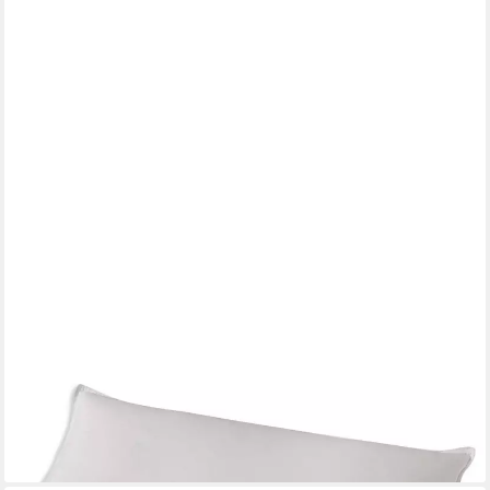
OBB
Microfaserkissen Nova, Füllung: 100% neue canadische Federn &
100% Fluffy Fill Faser, Bezug: 100% Baumwolle, Seitenschläfer,
Bauchschläfer, Rückenschläfer, Faser meets Feder, einzigartige
Hybrid-Konstruktion
ab 15,00 €
UVP
39,95 €
-62%
lieferbar - in 3-4 Werktagen bei dir