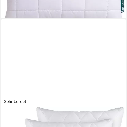
-49%
lieferbar - in 4-5 Werktagen bei dir
Sehr beliebt
GENTLE NORTH
Microfaserkissen 4er Set Kissen Komfort - in vielen Größen -
optimaler Schlaf, Füllung: 100% Polyester, Seitschläfer,