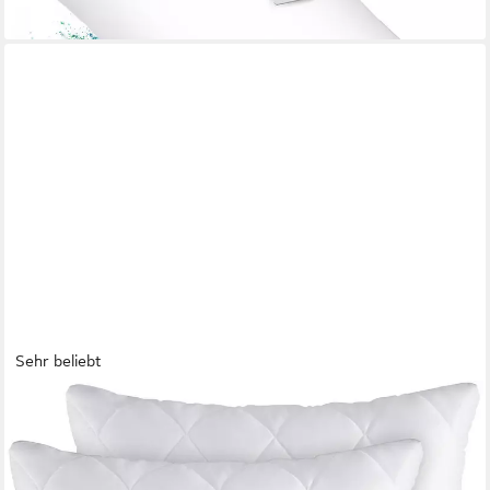
lieferbar - in 3-4 Werktagen bei dir
Sehr beliebt
GENTLE NORTH
Microfaserkissen 2er Set Kissen Komfort in vielen Größen,
Füllung: 100% Polyester, Seitschläfer, Rückenschläfer,
Seitenschläfer, Comfort, 2-tlg, Reißverschluss für Füllung-