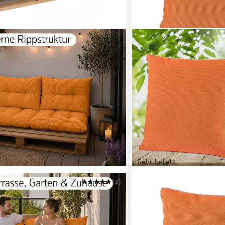
Sehr beliebt
(3)
HEIMTEXLAND
eilig Palettenauflagen für
Dekokissen Outdoorkissen
 Terrasse
gefüllt
11,95 €
in 2-3 Werktagen bei dir