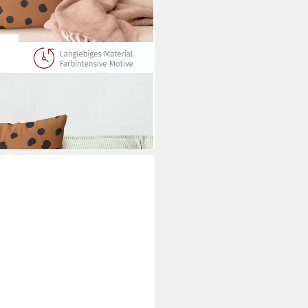
hülle/ Sofakissen/ Zierkissen