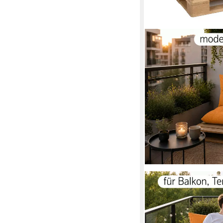
AMILIAN
Palettenkissen Set 3-t
Europaletten, Balkon,
37,99 €
49,49 €