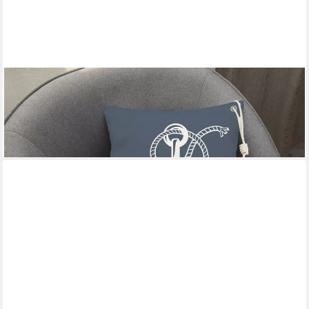
QUEENCE
Dekokissen Maritimer Anker Sylt, Outdoor-Kissen mit Öse und
dicker Stoffkordel
28,99 €
lieferbar in 3 Wochen