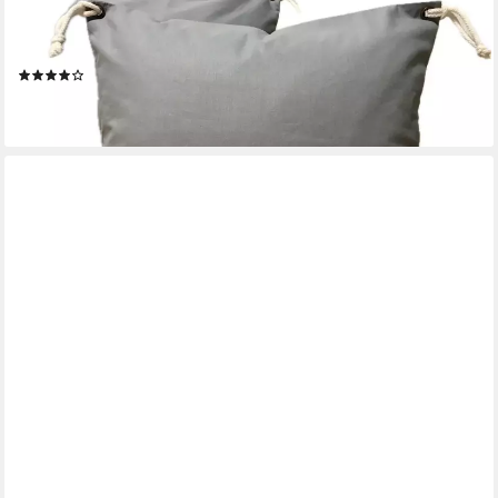
AMMERKIND
Dekokissen Maritime Kissenhülle, Landhausstil *Seestern*
grau/weiß, 100% Handarbeit, Kissenhülle ohne Füllung
(1)
23,95 €
lieferbar - in 9-11 Werktagen bei dir