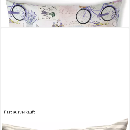
Dekokissen La Provence, Dekokissen Kissenbezüge ohne Füllung
Baumwolle 40x40 cm
13,95 €
lieferbar - in 3-4 Werktagen bei dir
Fast ausverkauft
AMMERKIND
Dekokissen Maritime Kissenhülle, Landhausstil Kissenbezug *