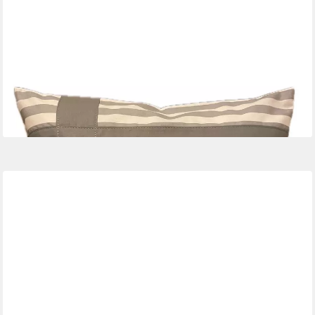
AMMERKIND
Dekokissen Maritimer Kissenbezug " Leuchtturm " grau/weiß
gestreift, Kissenhülle ohne Füllung
23,95 €
lieferbar - in 9-11 Werktagen bei dir