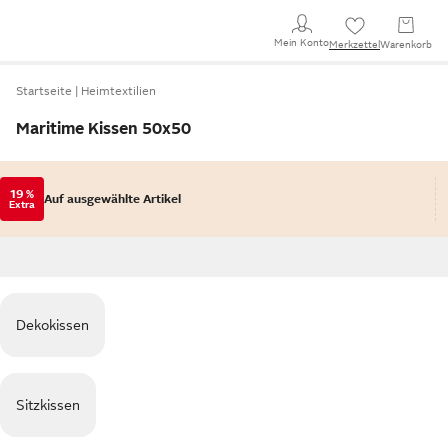
Mein Konto
Merkzettel
Warenkorb
Startseite
Heimtextilien
Maritime Kissen 50x50
19 %
Auf ausgewählte Artikel
Extra
Dekokissen
Sitzkissen