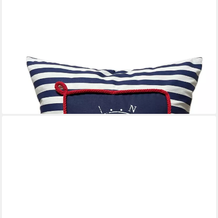
AMMERKIND
Dekokissen Maritime Kissenhülle *Kompass* blau/weiß gestreift,
100% Handarbeit
23,95 €
lieferbar - in 9-11 Werktagen bei dir