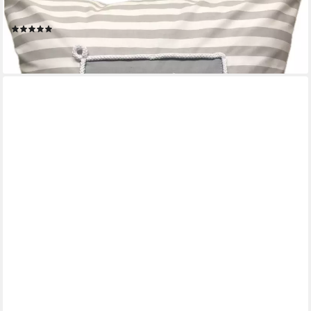
Kompass * grau/weiß, 100% Handarbeit aus Bayern
(1)
23,95 €
lieferbar - in 9-11 Werktagen bei dir
AMMERKIND