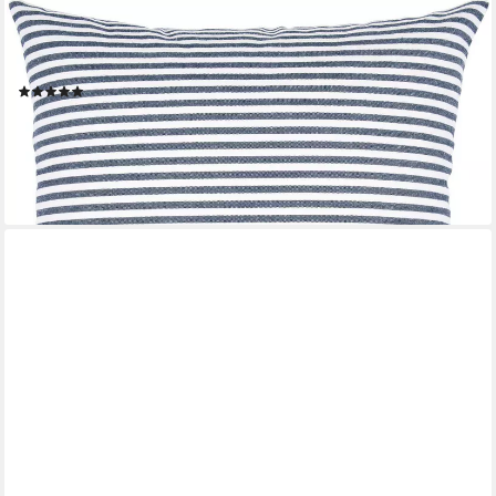
PAD
Dekokissen MARINA, Made in Europe, Kissenhülle ohne Füllung,
maritim, 1 Stück
(1)
ab 24,94 €
UVP
39,95 €
-38%
lieferbar - in 6-8 Werktagen bei dir