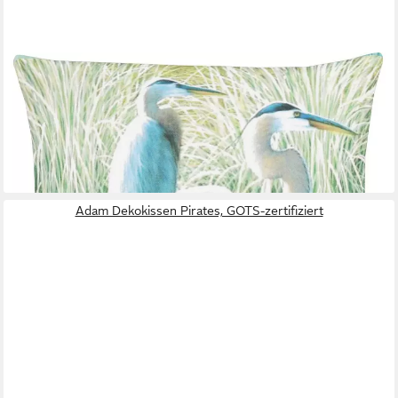
APELT
Dekokissen 3983, aus textilem Outdoormaterial, Kissenhülle
ohne Füllung, 1 Stück
25,79 €
UVP
29,95 €
-14%
lieferbar - in 3-4 Werktagen bei dir
Adam Dekokissen Pirates, GOTS-zertifiziert