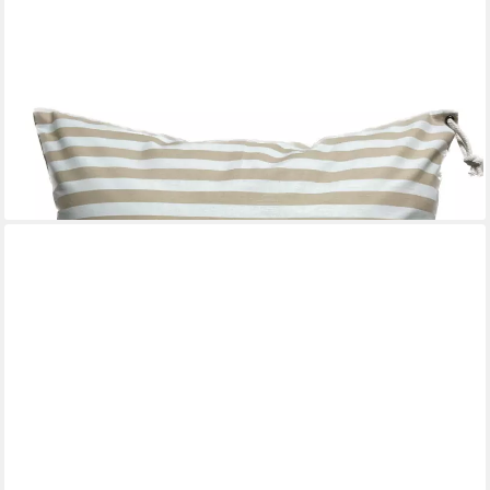
AMMERKIND
Dekokissen Maritime Kissenhülle *Seestern* beige/weiß
gestreift, 100% Handarbeit aus Bayer
23,95 €
lieferbar - in 9-11 Werktagen bei dir