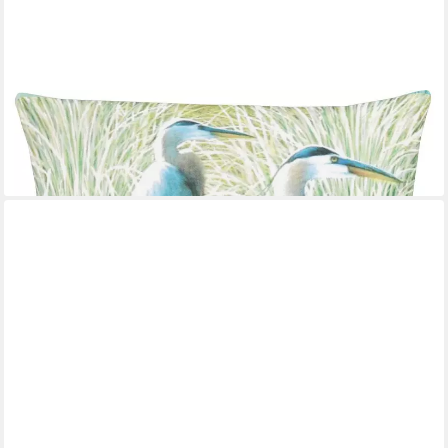
APELT
Dekokissen 3983, Kissenhülle mit Füllung, 1 Stück
34,99 €
lieferbar - in 3-4 Werktagen bei dir