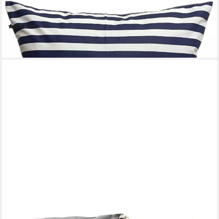
Dekokissen Maritime Kissenhülle *Moin* blau/weiß gestreift,
100% Handarbeit
(1)
23,95 €
lieferbar - in 9-11 Werktagen bei dir