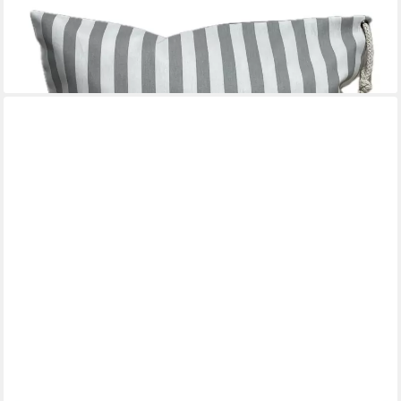
Dekokissen Maritime Kissenhülle, Kissenbezug " Krebse "
grau/weiß, Kissenbezug mit Knopfleiste, 100% Handarbeit
23,95 €
lieferbar - in 9-11 Werktagen bei dir
AMMERKIND