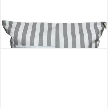
AMMERKIND
Dekokissen Maritime Kissenhülle "Beach House" grau/weiß,
Kissenhülle ohne Füllung
23,95 €
lieferbar - in 9-11 Werktagen bei dir