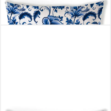
Dekokissen Delft Blue florals, Dekokissen Kissenbezüge ohne
Füllung Baumwolle 40x40 cm
13,95 €
lieferbar - in 3-4 Werktagen bei dir
AMBIENTE®