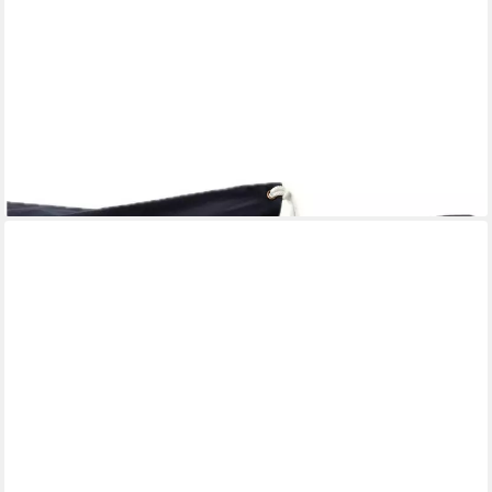
AMMERKIND
Dekokissen Maritime Kissenhülle, Landhausstil, Seestern
blau/weiß, 100% Handarbeit, Kissenhülle ohne Füllung
23,95 €
lieferbar - in 9-11 Werktagen bei dir