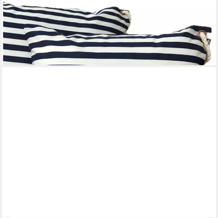
AMMERKIND
Dekokissen Maritime Kissenhülle, Kissenbezug *Seestern* blau
gestreift, 100% Handarbeit, Kissenhülle ohne Füllung
23,95 €
lieferbar - in 9-11 Werktagen bei dir