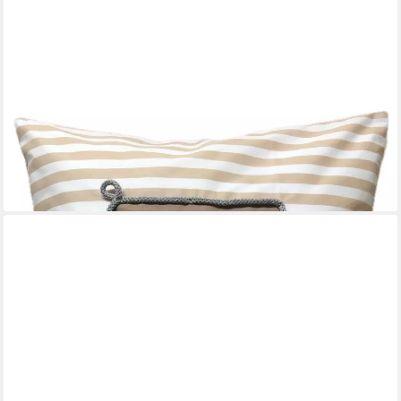
AMMERKIND
Dekokissen Maritime Kissenhülle, Landhausstil Kissenbezug *
Kompass * beige/weiß, 100% Handarbeit
23,95 €
lieferbar - in 9-11 Werktagen bei dir