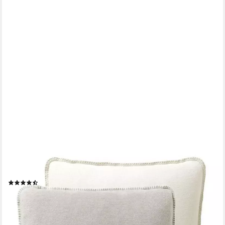
JOOP!
Dekokissen Kissen "JOOP! - Uni Doubleface" mit oder ohne
Füllung -tolle Farben
(7)
ab 41,90 €
lieferbar - in 4-5 Werktagen bei dir
+3