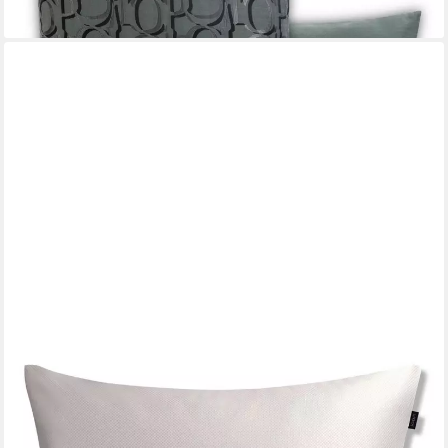
JOOP!
Dekokissen JOOP! Zierkissenhülle Label silber
68,95 €
lieferbar - in 4-5 Werktagen bei dir