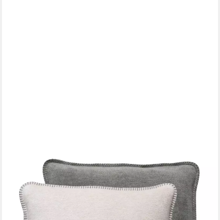
JOOP!
Kissenhülle Unisex Kissenhülle 1er Pack Baumwollmischung, (1
Stück)
ab 43,90 €
lieferbar - in 4-5 Werktagen bei dir