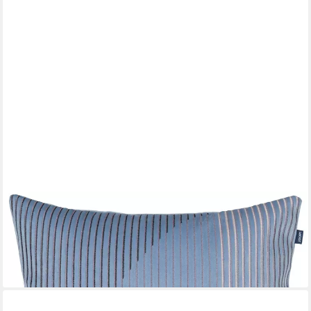
JOOP!
Kissenhüllen Divided, (1 Stück)
69,95 €
lieferbar - in 4-5 Werktagen bei dir