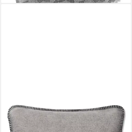
JOOP!
Dekokissen JOOP! Kissen Uni-Doubleface Kissen mit Füllung
Ash-Anthrazit 50 x 50cm
53,90 €
lieferbar - in 4-5 Werktagen bei dir