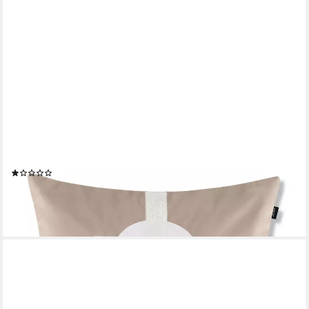
JOOP!
Dekokissen JOOP! LIVING - FABRICS STUDIO 002
Polsterkissen
(1)
119,95 €
lieferbar - in 3-4 Werktagen bei dir