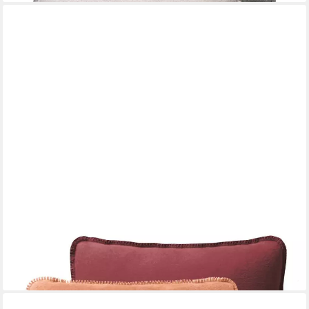
JOOP!
Dekokissen JOOP! Kissen "Uni-Doubleface", Made in Germany
ab 53,90 €
lieferbar - in 4-5 Werktagen bei dir