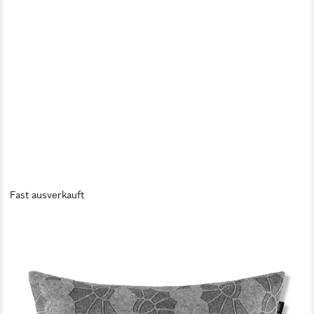
Fast ausverkauft
JOOP!
Dekokissen JOOP! LIVING - FABRICS STUDIO 005
Polsterkissen
119,95 €
lieferbar - in 3-4 Werktagen bei dir