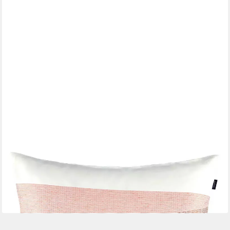
JOOP!
Dekokissen Zierkissenhülle J! VIVID, Bunt, B 50 cm, L 50 cm,
Kissenhülle ohne Füllung, 1 Stück
ab 66,90 €
lieferbar - in 2-3 Werktagen bei dir