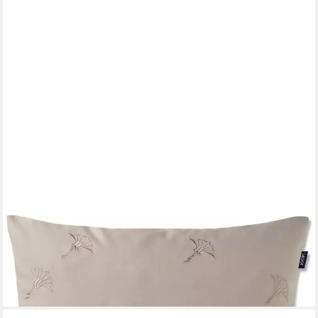
JOOP!
Dekokissen JOOP! Living Zierkissenhülle Faded Cornflower rose
50x50cm
68,95 €
lieferbar - in 4-5 Werktagen bei dir