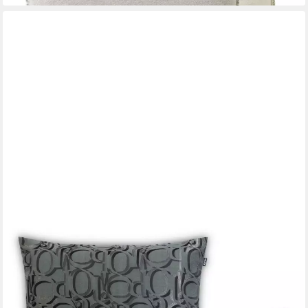
JOOP!
Dekokissen Kissenhülle Ornament 70787 Agave, Joop!-
Buchstaben, Wendeoptik
49,95 €
lieferbar - in 2-3 Werktagen bei dir