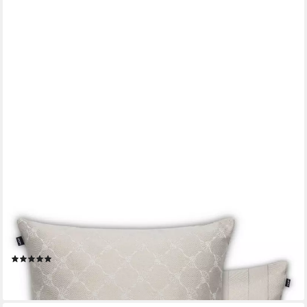
JOOP!
Dekokissen Row 50789 Beige, Fischgräten-Design, Kornblumen-
Motiv
(1)
59,95 €
lieferbar - in 2-3 Werktagen bei dir