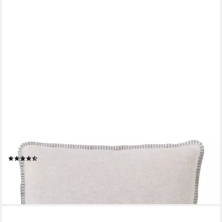
JOOP!
Dekokissen JOOP! LIVING - UNI-DOUBLEFACE Kissen
(3)
54,90 €
lieferbar - in 3-4 Werktagen bei dir