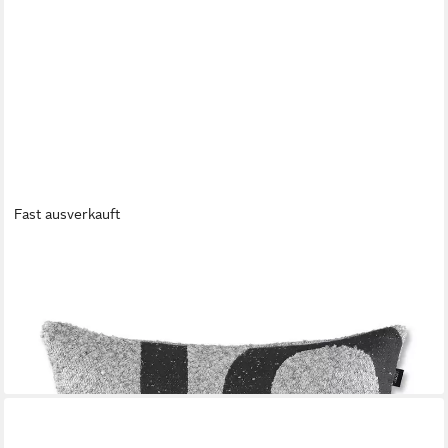
Fast ausverkauft
JOOP!
Dekokissen JOOP! LIVING - FABRICS STUDIO 001
Polsterkissen
119,95 €
lieferbar - in 3-4 Werktagen bei dir