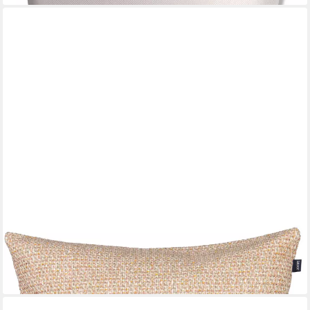
JOOP!
Kissenhüllen Grand, (1 Stück)
78,95 €
lieferbar - in 4-5 Werktagen bei dir