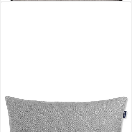
JOOP!
Dekokissen JOOP! LIVING - FABRICS OUTDOOR MODEST
CORNFLOWER
89,95 €
lieferbar - in 3-4 Werktagen bei dir