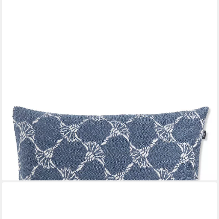
JOOP!
Dekokissen JOOP! LIVING - FABRICS OUTDOOR
CORNFLOWER Polsterkissen
89,95 €
lieferbar - in 3-4 Werktagen bei dir