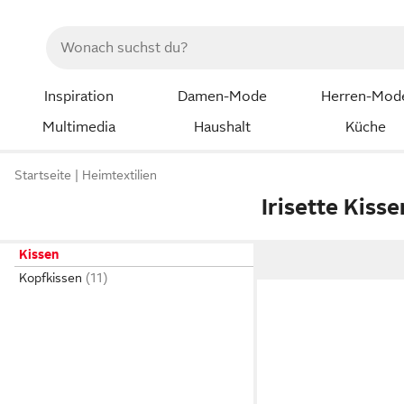
Inspiration
Damen-Mode
Herren-Mod
Multimedia
Haushalt
Küche
Startseite
Heimtextilien
Irisette Kiss
Kissen
Kopfkissen