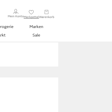
Mein Konto
Merkzettel
Warenkorb
rogerie
Marken
rkt
Sale