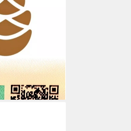
 soft 100% Zirbenfüllung, Größe
i dir