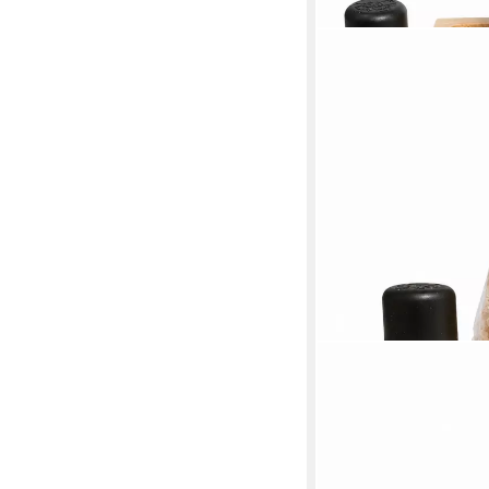
ZIRBENVIELFALT
Zirbenkissen Zirbense
Zirbenöl und Späne, 3-
24,90 €
UVP
29,90 €
-17%
lieferbar - in 5-6 Werktag