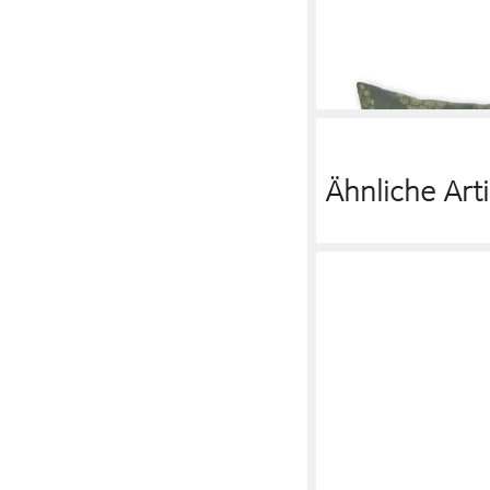
light sand
34,85 €
lieferbar - in 3-4 Werktag
Ähnliche Arti