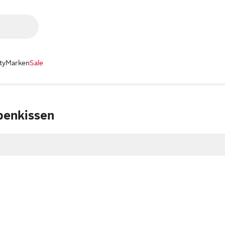
ty
Marken
Sale
benkissen