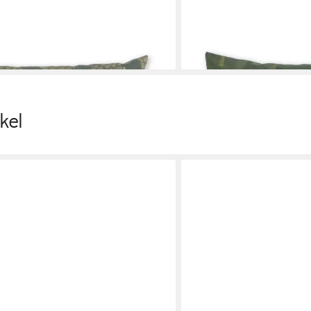
34,85 €
lieferbar - in 3-4 Werktagen be
en bei dir
kel