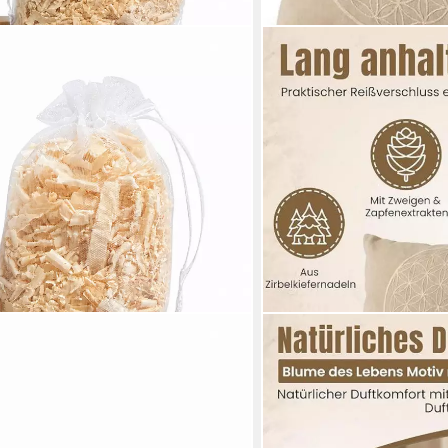
GEBORGENSCHLAFEN
t Bergliebe aus Zirbenholz mit 5ml
Zirbenkissen Blume des Le
tlg.
Entspannung, 2-tlg., Naturr
Schlafkomfort & Wohlbefi
44,00 €
lieferbar - in 6-8 Werktagen be
en bei dir