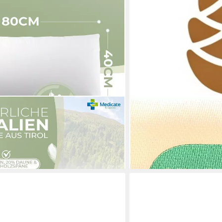
ZIRBENKISSEN24
 Zirbenholz Kopfkissen 40x80 cm, 1-
Zirbenkissen Zirbenkissen
aschbar, Allergikerfreundlich
nach Ihrer Auswahl
ab 19,00 €
(0,19 €/ 1 Stk)
en bei dir
lieferbar - in 2-3 Werktagen be