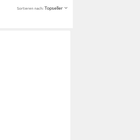
Topseller
Sortieren nach:
en - BÄUMCHEN GOLD - grün