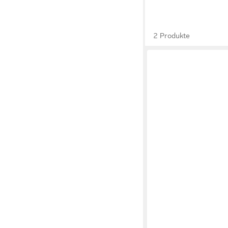
2 Produkte
HERBALIND
Zirbenkissen Zirbenk