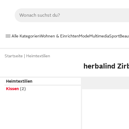
Alle Kategorien
Wohnen & Einrichten
Mode
Multimedia
Sport
Beau
Startseite
Heimtextilien
herbalind Zir
Heimtextilien
Kissen