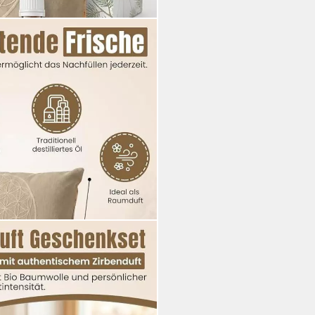
bens mit Zirbenkiefernöl für
eines Zirbenöl & Kissen klein -
nden
i dir