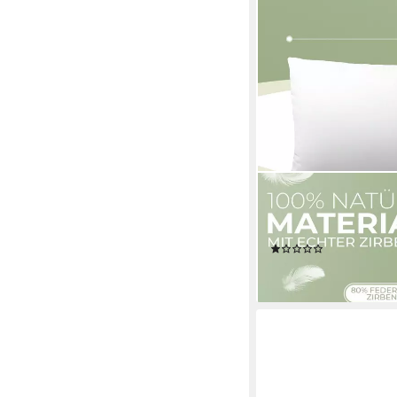
MEDICATE
Zirbenkissen Medicate
tlg., Mit Zirbenholz, W
(1)
ab 39,90 €
lieferbar - in 3-4 Werktag