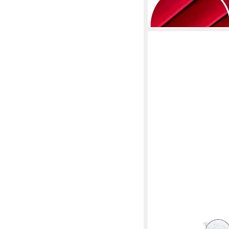
JACK
Dekokissen JACK 2x In
Füllkissen Kissen, 3
50x50cm, Innen & Auße