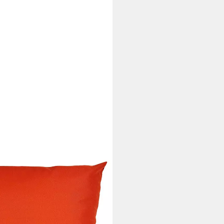
or Lounge Kissen inkl. XXL
trapazierfähig, wasserabweisend,
i dir