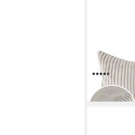
ANRO
Dekokissen Kissenhül
Kissenbezug Zierkiss
Füllung Hellgrau
(35)
ab 16,77 €
lieferbar - in 2-3 Werktag
+12