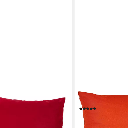
JACK
le MIT oder OHNE Füllung
Dekokissen 30x50cm Outdo
en, Kissenhülle in 30x50cm ohne
Füllung, starke Füllung, s
In- und Outdoor
(2)
11,90 €
UVP
27,95 €
en bei dir
-57%
lieferbar - in 2-3 Werktagen be