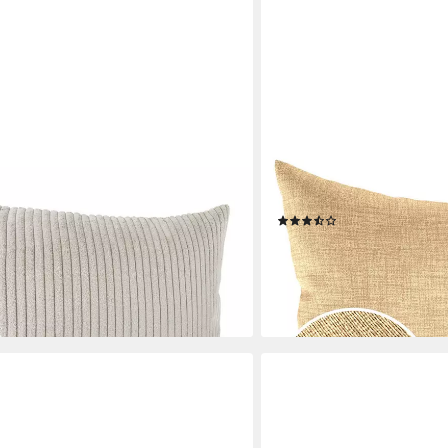
ANRO
le MIT oder OHNE Füllung
Dekokissen MrJack Kissen
en, Kissenhülle in 30x50cm ohne
Uni, Kissenhülle 30x50cm 
(37)
ab 7,80 €
lieferbar - in 2-3 Werktagen be
en bei dir
+12