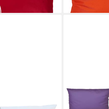
+30
JACK
nenkissen XXL Kissenfüllung Inlett
Dekokissen JACK 4x Outd
0x50cm, 40x40cm, 45x45cm,
Dekokissen Lotus viele Far
n, Kissen, nur Innlay
Strapazierfähig, für Inne