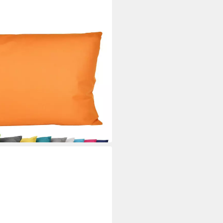
r Lounge Kissen 30x50cm
asserfest, mit Lotus-Effekt,
für Innen & Außen
i dir