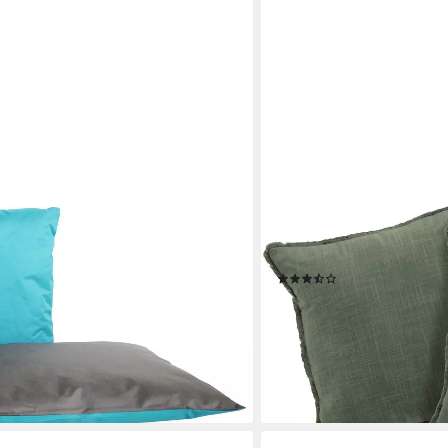
LEGER HOME BY LENA GER
arbiges Wende Outdoor Kissen
Dekokissen Marusha, Lein
kl. Füllung, mit Lotus-Effekt,
Fransen, modern, ohne Fül
(5)
ig, für Innen & Außen geeignet
16,49 €
lieferbar - in 1-2 Werktagen be
en bei dir