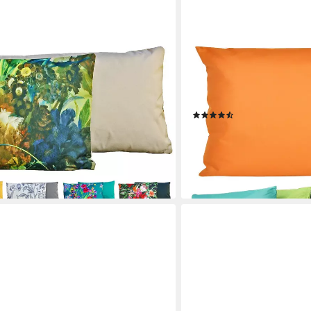
JACK
ounge Kissen 30x50cm Motiv inkl.
Dekokissen JACK Outdoo
kt, Robust, Strapazierfähig, für
Dekokissen inkl. Füllung W
et
Robust, Strapazierfähig, 
(22)
12,90 €
UVP
19,90 €
-35%
en bei dir
lieferbar - in 2-3 Werktagen be
+16