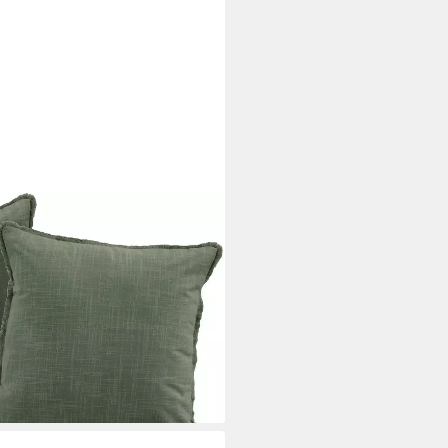
CKE
enoptik, 50x50 Dekokissen,
lung, 1 Stück
i dir