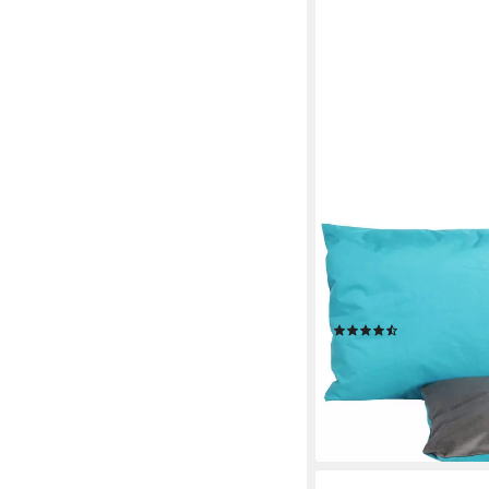
JACK
Dekokissen JACK 2-f
30x50cm Dekokissen in
Robust, Strapazierfäh
(6)
9,90 €
UVP
19,90 €
-50%
lieferbar - in 2-3 Werktag
+3