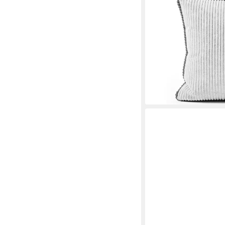
weich und formstabil
ab 21,99 €
28,49 €
-23%
lieferbar - in 3-4 Werktag
+8