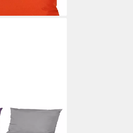
oor Lounge Kissen 30x50cm
ben, mit Lotus-Effekt, Robust,
n & Außen geeignet