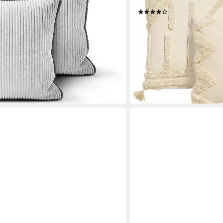
50x50 cm), ohne Füllung, 
(54)
19,49 €
UVP
25,99 €
-25%
en bei dir
lieferbar - in 1-2 Werktagen be