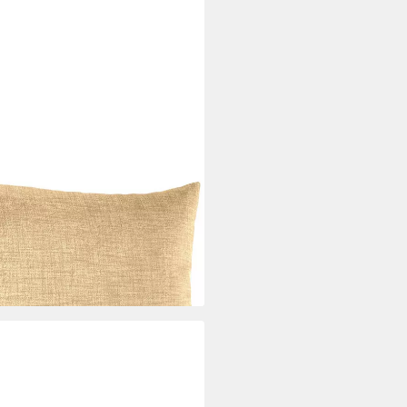
bezug Leinenoptik Deko Kissen
ohne Füllung Beige
i dir