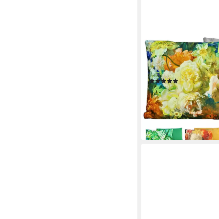
JACK
Dekokissen Outdoor L
Füllung, mit Lotus-Effe
Innen & Außen geeign
(16)
14,40 €
UVP
22,90 €
-37%
lieferbar - in 2-3 Werktag