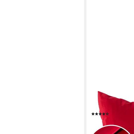
ANRO
Dekokissen Kissenhül
Kissenbezug Zierkiss
Füllung Theaterrot
(14)
ab 12,55 €
lieferbar - in 2-3 Werktag
+11