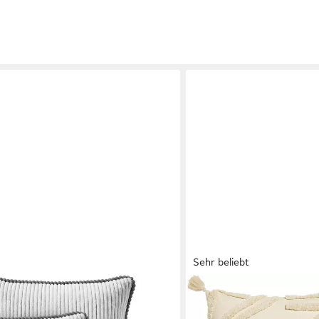
Sehr beliebt
LEGER HOME BY LENA GER
 Couchkissen mit Füllung, 2er-Set,
Dekokissen Marusha, Kiss