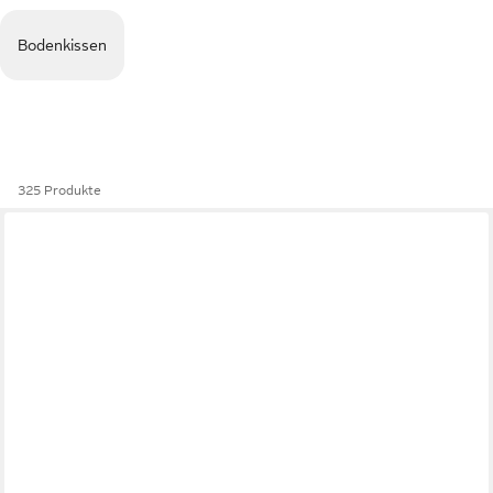
Bodenkissen
325 Produkte