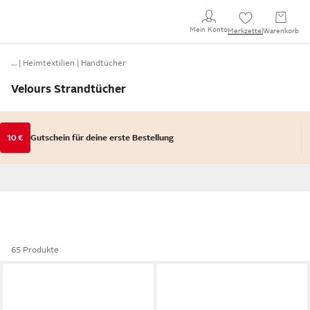
Mein Konto
Merkzettel
Warenkorb
…
Heimtextilien
Handtücher
Velours Strandtücher
10 €
Gutschein für deine erste Bestellung
65 Produkte