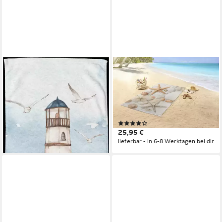
GOOD MORNING
GOOD MORNING
Strandtuch Berlin, Velours
Strandtuch Cote, Velours
(Packung, 1-St), Mikrofaser,
(Packung, 1-St), Mikrofaser,
Velours, Strandtuch,
Velours, Strandtuch,
saugfähig, leicht, 100x180
saugfähig, leicht, 100x180
(1)
25,95 €
25,95 €
lieferbar - in 6-8 Werktagen bei dir
lieferbar - in 6-8 Werktagen bei dir