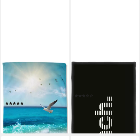
GOOD MORNING
BENCH.
Strandtuch Sealife, Velours
Strandtuch Bench, Velours (1-
(Packung, 1-St), Mikrofaser,
St), mit dekorativem "Bench"
Velours, Strandtuch,
Schriftzug
(2)
saugfähig, leicht, 100x180
26,39 €
UVP
32,95 €
(3)
19,99 €
UVP
25,95 €
-20%
-23%
lieferbar - in 6-8 Werktagen bei dir
lieferbar - in 3-4 Werktagen bei dir