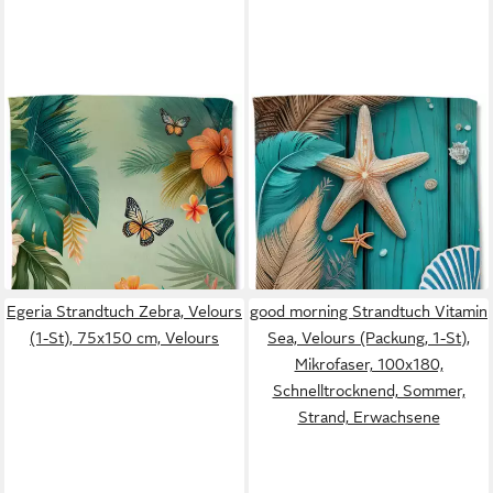
GOOD MORNING
GOOD MORNING
Strandtuch Joelle, Velours
Strandtuch Bali, Velours
(Packung, 1-St), Mikrofaser,
(Packung, 1-St), Mikrofaser,
Velours, Strandtuch,
Velours, Strandtuch,
saugfähig, leicht, 100x180,
saugfähig, 100x180, tropisch,
25,95 €
25,95 €
tropisch
federn
lieferbar - in 6-8 Werktagen bei dir
lieferbar - in 6-8 Werktagen bei dir
Egeria Strandtuch Zebra, Velours
good morning Strandtuch Vitamin
(1-St), 75x150 cm, Velours
Sea, Velours (Packung, 1-St),
Mikrofaser, 100x180,
Schnelltrocknend, Sommer,
Strand, Erwachsene