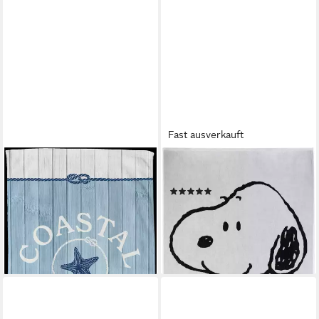
Fast ausverkauft
GOOD MORNING
VOSSEN
Strandtuch Breeze, Velours
Strandtuch, Velours (1-St)
(3)
(Packung, 1-St), Mikrofaser,
44,99 €
Velours, Strandtuch,
lieferbar - in 6-8 Werktagen bei dir
saugfähig, leicht, 100x180
25,95 €
lieferbar - in 6-8 Werktagen bei dir