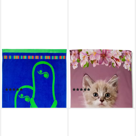
GÖZZE
GOOD MORNING
Strandtuch FlipFlop,
Strandtuch Look, Velours
Jacquard-Velours (1-St),
(Packung, 1-St), Mikrofaser,
Badetuch, mit Motiv, reine
75x150, Schnelltrocknend,
Baumwolle
Kind, Mädchen, Katze, Rosa
(3)
(1)
28,99 €
19,95 €
lieferbar - in 6-8 Werktagen bei dir
lieferbar - in 6-8 Werktagen bei dir