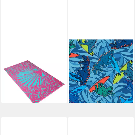
VOSSEN
EGERIA
Strandtuch Standhandtuch
Strandtuch T-Rex, Velours (1-
Aqua Flow, Webvelours
St), 75x150 cm, Velours
19,19 €
(Stück, 1-St), Baumwolle in
UVP
24,95 €
Veloursqualität
-23%
44,99 €
lieferbar - in 6-8 Werktagen bei dir
lieferbar - in 3-4 Werktagen bei dir