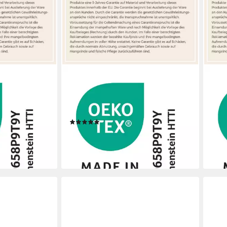
ERWIN MÜLLER
ERWI
uzenbadetuch,
Kapuzenhandtuch Kapuzenbadetuch,
Kapu
 Uni/Motiv:
Frottier, Walk-Frottier Uni/Motiv:
"Was
Sterne/Sterne: Einfassung
Uni/
(2)
ab 2
33,95 €
en bei dir
liefe
lieferbar - in 3-4 Werktagen bei dir