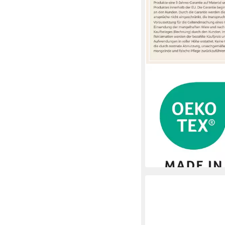
ERWIN MÜLLER
Kapuzenhandtuch Kap
Frottier, Walk-Frottier
Elefant/Tiermotive
ab 23,95 €
lieferbar - in 3-4 Werktag