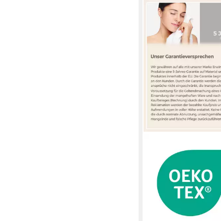
ERWIN MÜLLER
Kapuzenhandtuch Kap
"Esel", Frottier, Walk-
Uni/Tiermotive: Esel
28,95 €
lieferbar - in 3-4 Werktag