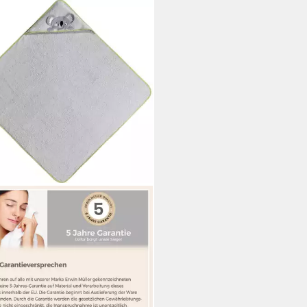
N MÜLLER
zenhandtuch Kapuzenbadetuch
a", Frottier, Walk-Frottier
motiv
5 €
28,95 €
rbar - in 3-4 Werktagen bei dir