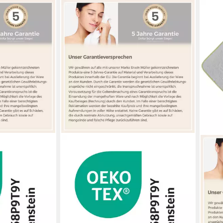
ERWIN MÜLLER
ERWI
uzenbadetuch
Kapuzenhandtuch Kapuzenbadetuch
Kapu
Frottier
"Giraffe", Frottier, Walk-Frottier
"Koal
gemustert/Tiermotive: Giraffe
Tier
ab 25,95 €
23,9
en bei dir
lieferbar - in 3-4 Werktagen bei dir
-17%
liefe