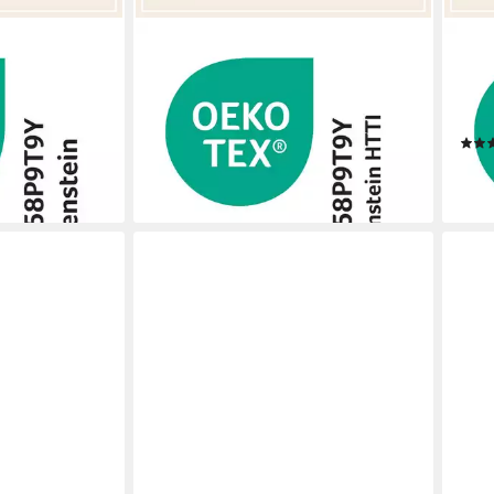
ERWIN MÜLLER
ERWI
uzenbadetuch,
Kapuzenhandtuch Kapuzenbadetuch,
Kapu
 Uni
Frottier, Walk-Frottier Uni/Motiv:
Frot
Hund/Tiermotive
Tier
18,95 €
21,95 €
en bei dir
23,9
-14%
liefe
lieferbar - in 3-4 Werktagen bei dir