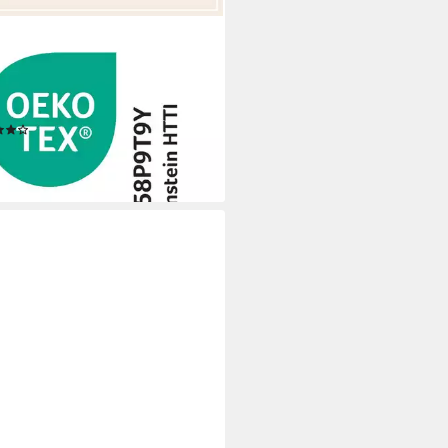
N MÜLLER
zenhandtuch Kapuzenbadetuch,
tier, Walk-Frottier Uni/Motiv:
e/Tiermotive
(1)
5 €
rbar - in 3-4 Werktagen bei dir