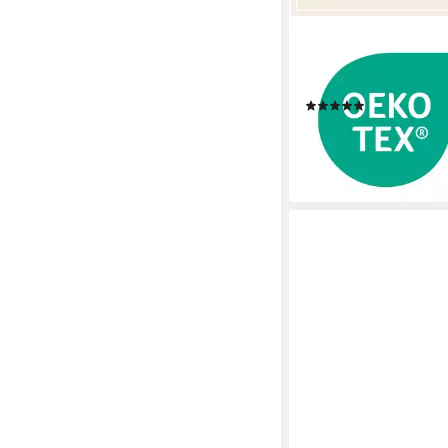
ERWIN MÜLLER
Kapuzenhandtuch Kap
Frottier, Walk-Frottier
(1)
ab 18,95 €
lieferbar - in 3-4 Werktag
+5