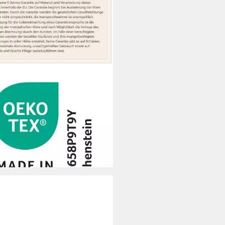
N MÜLLER
zenhandtuch Kapuzenbadetuch
chbär", Frottier, Walk-Frottier
Tiermotive: Fuchs
3,95 €
rbar - in 3-4 Werktagen bei dir