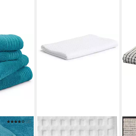
(2)
MÖV
ssic
Dusc
Mehre