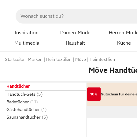
Inspiration
Damen-Mode
Herren-Mod
Multimedia
Haushalt
Küche
Startseite
Marken
Heimtextilien
Möve
Heimtextilien
Möve Handtüc
Handtücher
Handtuch-Sets
10 €
Gutschein für deine 
Badetücher
Gästehandtücher
Saunahandtücher