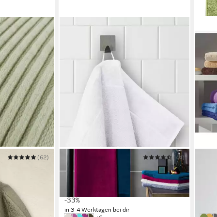
(62)
MÖVE
(44)
MÖV
Duschtuch MÖVE Bamboo Luxe
Dusc
Mehrere Größen
67 x 
51,54 €
26,9
UVP
76,95 €
-33%
-37%
in 3-4 Werktagen bei dir
in 2-3