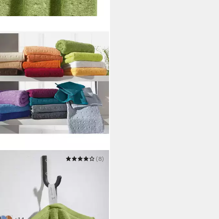
E
(8)
htuch Duschtuch "Quadretti"
140 cm
B/L
9 €
42,95 €
 Werktagen bei dir