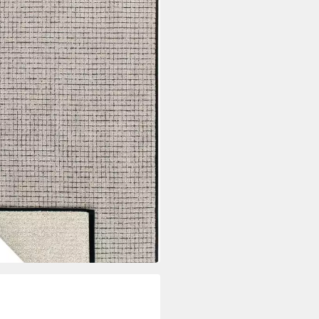
 €
UVP
67,95 €
 Werktagen bei dir