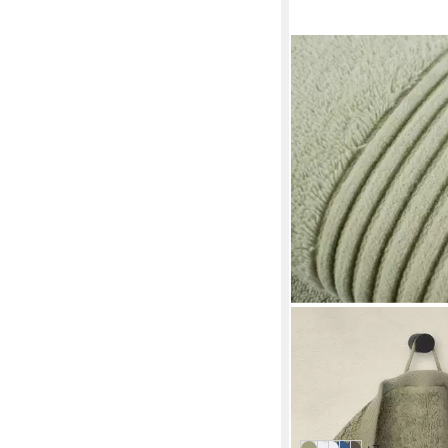
MÖVE
Badetuch Loft
Mehrere Größen
45,57 €
UVP
67,95 €
-33%
in 3-4 Werktagen bei dir