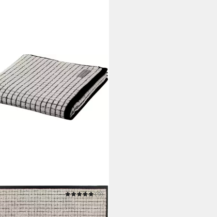
E
(9)
htücher Eden Kästchenstruktur
re Größen