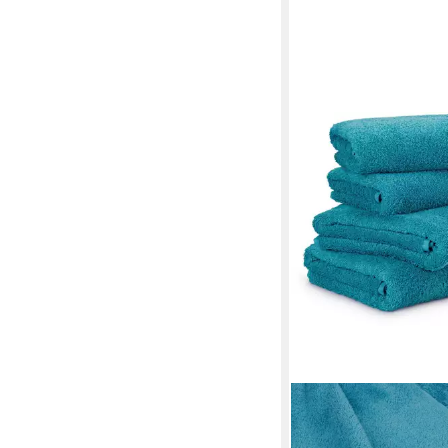
MÖVE
Handtuch Set New Cla
76,90 €
UVP
117,80 €