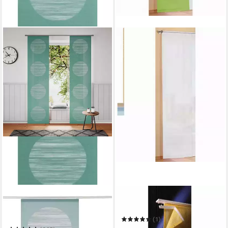
NEUTEX FOR YOU!
GARDINENBOX
Schiebegardine Padova
Schiebegardine
Mehrere Größen
(1)