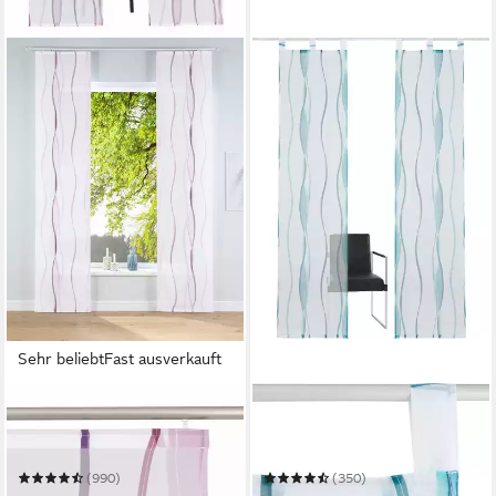
Sehr beliebt
Fast ausverkauft
OTTO HOME
OTTO HOME
Schiebegardine Dimona
Schiebegardine Dimona
Mehrere Größen
Mehrere Größen
(990)
(350)