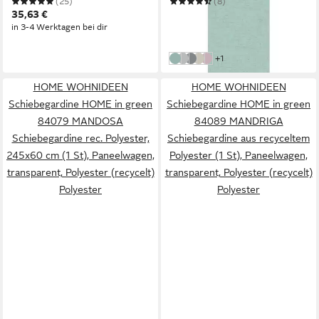
(25)
(8)
35,63 €
38,90 €
UVP
52,99 €
in 3-4 Werktagen bei dir
-27%
in 3-4 Werktagen bei dir
weitere Farben:
+1
mint
silberfarben
grau
taupe
rosa
HOME WOHNIDEEN
HOME WOHNIDEEN
Schiebegardine HOME in green
Schiebegardine HOME in green
84079 MANDOSA
84089 MANDRIGA
Schiebegardine rec. Polyester,
Schiebegardine aus recyceltem
245x60 cm (1 St), Paneelwagen,
Polyester (1 St), Paneelwagen,
transparent, Polyester (recycelt)
transparent, Polyester (recycelt)
Polyester
Polyester