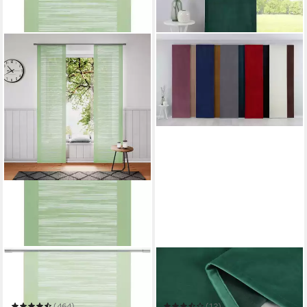
NEUTEX FOR YOU!
GARDINENBOX
Schiebegardine Padova
Schiebegardine
Mehrere Größen
60 x 245 cm
B/H
(464)
(12)