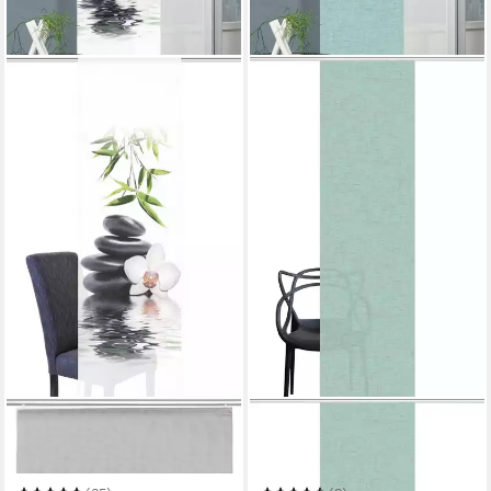
HOME WOHNIDEEN
HOME WOHNIDEEN
Schiebegardine CAMBRIDGE
Schiebegardine PIVE
60 x 245 cm
B/H
60 x 245 cm
B/H