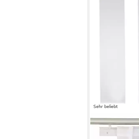
Sehr beliebt
OTTO HOME
Schiebegardine Xante
Mehrere Größen
ab 20,99 €
UVP
32,36 €