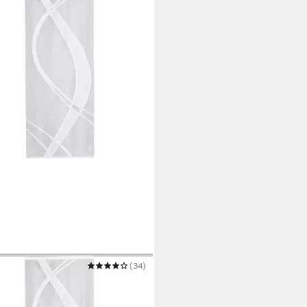
 WOHNIDEEN
(34)
ebegardine TIBASO
re Größen