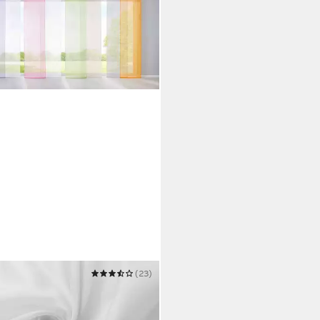
INENBOX
(23)
ebegardine
245 cm
B/H
9 €