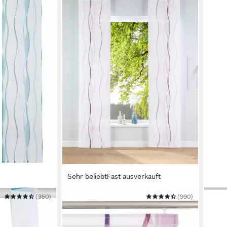
Sehr beliebt
Fast ausverkauft
(350)
OTTO HOME
(990)
HOME
na
Schiebegardine Dimona
Schi
Mehrere Größen
Mehre