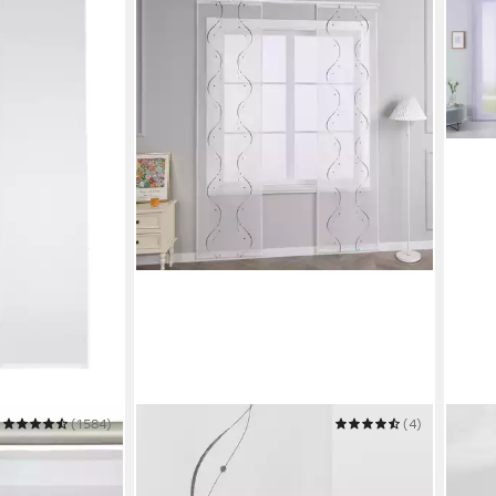
(1584)
JOYSWAHL
(4)
GARD
n
Schiebegardine
Schi
Mehrere Größen
60 x 
ab 39,68 €
30,9
UVP
48,99 €