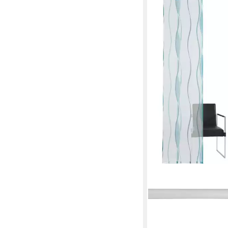
OTTO HOME
Schiebegardine Dimo
Mehrere Größen