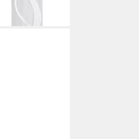
8,99 €
UVP
22,99 €
 Werktagen bei dir