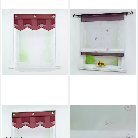
DELIEN
JOYSWAHL
Raffrollo Anita, mit
Raffrollo, mit
Hakenaufhängung, Voile mit
Stangendurchzug,
farbigem Abschluss
Raffgardine mit Tunnelzug,