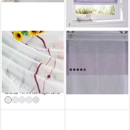
JOYSWAHL
KUTTI
Raffrollo, mit
Raffrollo Marit, mit
Hakenaufhängung, mit U-
Hakenaufhängung, ohne
Haken Ösenrollo Modern
Bohren, halbtransparent,
Bestickt
Polyester, Hakenaufhängung
(76)
ab 35,76 €
UVP
41,99 €
ab 19,41 €
UVP
34,95 €
-15%
-44%
lieferbar - in 3-4 Werktagen bei dir
lieferbar - in 3-4 Werktagen bei dir