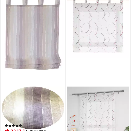
KUTTI
Raffrollo Claire, mit Schlaufen,
freihängend, gestreift,
Webstreifen, Polyester,
Schlaufengardine
(3)