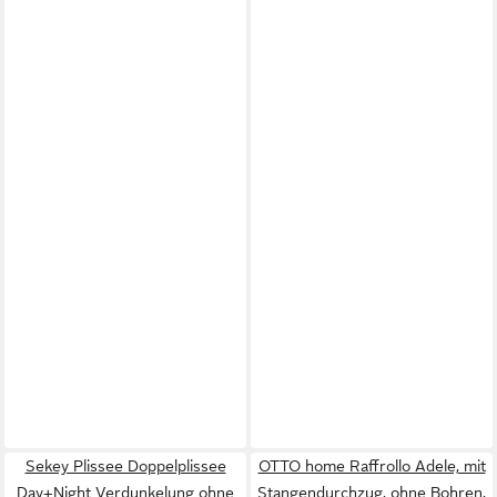
Sekey Plissee Doppelplissee
OTTO home Raffrollo Adele, mit
Day+Night Verdunkelung ohne
Stangendurchzug, ohne Bohren,