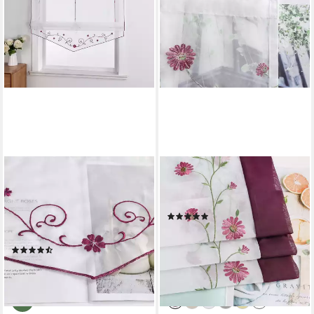
JOYSWAHL
JOYSWAHL
Raffrollo, mit
Raffrollo, Bestickte Gardine
Stangendurchzug, mit
mit Blumen, Landhausstil
(3)
Schicker dreieckiger Saum,
ab 30,86 €
UVP
39,99 €
Voile Stickerei Bändchenrollo
-23%
(3)
24,29 €
UVP
29,99 €
-19%
lieferbar - in 3-4 Werktagen bei dir
+1