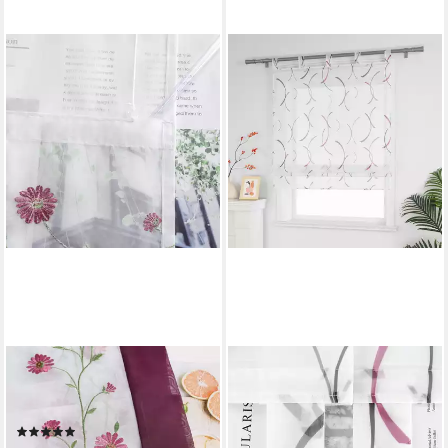
JOYSWAHL
JOYSWAHL
Raffrollo, Bestickte Gardine
Raffrollo geometrische
mit Blumen, Landhausstil
Ästhetik, mit Schlaufen, runde
(3)
Klammern und Linienmuster,