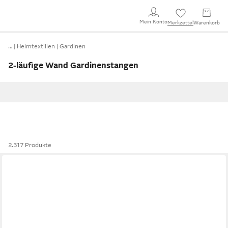
Mein Konto
Merkzettel
Warenkorb
…
Heimtextilien
Gardinen
2-läufige Wand Gardinenstangen
2.317 Produkte