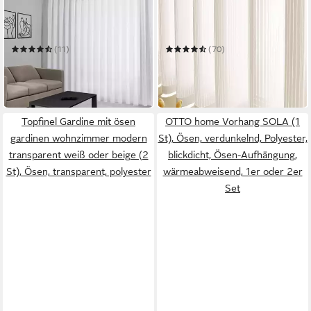
Gardine Voile Weiß mit
Gardine Weiß Längsstreifen
Falten
klassische Design 2er-Set
Vorhänge
Mehrere Größen
Mehrere Größen
(11)
(70)
ab 39,99 €
ab 26,90 €
49,99 €
UVP
43,20 €
-20%
-38%
in 9-11 Werktagen bei dir
in 3-4 Werktagen bei dir
Topfinel Gardine mit ösen
OTTO home Vorhang SOLA (1
gardinen wohnzimmer modern
St), Ösen, verdunkelnd, Polyester,
transparent weiß oder beige (2
blickdicht, Ösen-Aufhängung,
St), Ösen, transparent, polyester
wärmeabweisend, 1er oder 2er
Set