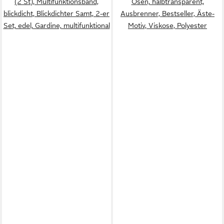
(2 St), Multifunktionsband,
Ösen, halbtransparent,
blickdicht, Blickdichter Samt, 2-er
Ausbrenner, Bestseller, Äste-
Set, edel, Gardine, multifunktional
Motiv, Viskose, Polyester