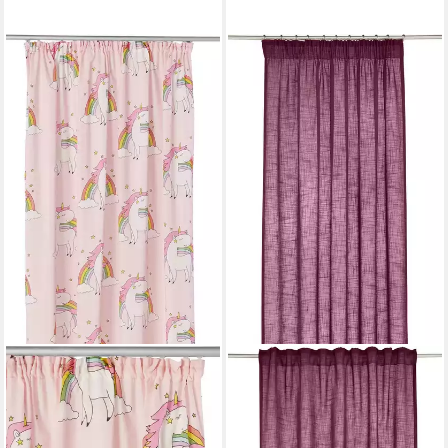
OTTO HOME
LEGER HOME BY LENA GERCKE
Gardine EINHORN (1 St),
Gardine Marusha (1 St),
Kräuselband, halbtransparent,
Multifunktionsband,
Kindergardine, bedruckt,
halbtransparent, 1 Schal,