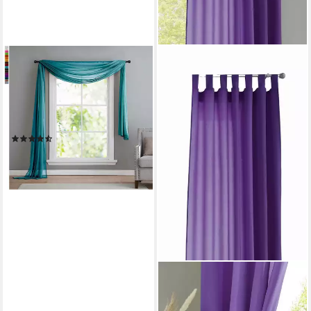
GARDINENBOX
Freihanddeko (1 St), ohne,
transparent, Voile, Uni Volant
Transparent Polyester 600cm
140cm
(79)
18,99 €
lieferbar - in 6-8 Werktagen bei dir
+15
GARDINENBOX
Vorhang (1 St), Schlaufen,
blickdicht, Microfaser, Schal