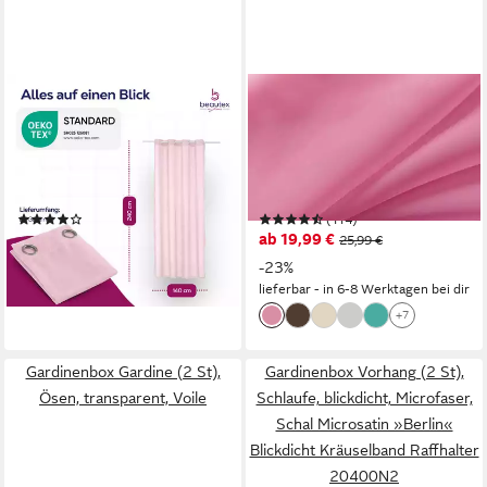
BEAUTEX
GARDINENBOX
Gardine transparent Dolly,
Gardine (2 St), Ösen,
wählbar mit Kräusel- und
transparent, Voile, 2er Set
Ösen- Aufhängung (2 St),
Transparent »Basel« Bleiband
Ösen, transparent
Store 20332TR2
(17)
(114)
35,99 €
ab 19,99 €
25,99 €
lieferbar - in 3-4 Werktagen bei dir
-23%
+11
lieferbar - in 6-8 Werktagen bei dir
+7
Gardinenbox Gardine (2 St),
Gardinenbox Vorhang (2 St),
Ösen, transparent, Voile
Schlaufe, blickdicht, Microfaser,
Schal Microsatin »Berlin«
Blickdicht Kräuselband Raffhalter
20400N2