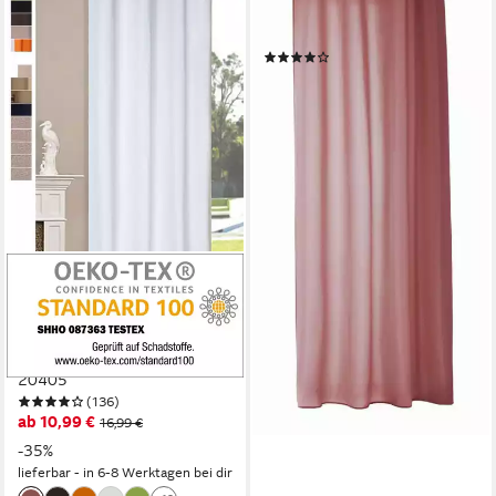
blickdicht, Microfaser Schal
»Berlin« Blickdicht Matt
(47)
20405N
12,99 €
UVP
18,99 €
-32%
lieferbar - in 6-8 Werktagen bei dir
+13
GARDINENBOX
Gardine, Ösen, blickdicht,
Schal Matt unifarben
Microsatin Micofaser-Gewebe
20405
(136)
ab 10,99 €
16,99 €
-35%
lieferbar - in 6-8 Werktagen bei dir