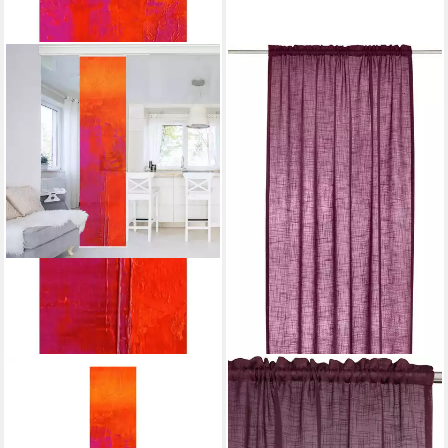
BILDERDEPOT24
LEGER HOME BY LENA GERCKE
Schiebegardine modern
Gardine Marusha (1 St),
Flächenvorhang blickdicht
Stangendurchzug,
Magenta Energy (1 St),
halbtransparent, Leinenoptik,