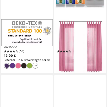
GARDINENBOX
GARDINENBOX
Gardine (1 St), Ösen,
Gardine (2 St), Schlaufen,
blickdicht, Microfaser,
transparent, Voile,
Mikrofaser Vorhang blickdicht
Transparent Vorhang Set
204000
Voile Bleibandabschluss
(34)
(116)
61000CN
12,99 €
23,99 €
lieferbar - in 6-8 Werktagen bei dir
lieferbar - in 6-8 Werktagen bei dir
+16
+14