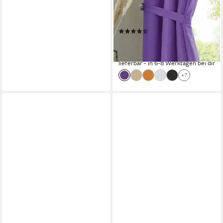
»Berlin« Blickdicht
Lichtdurchlässig 20400N
(18)
ab 9,99 €
20,99 €
-52%
lieferbar - in 6-8 Werktagen bei dir
+7