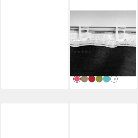
ARSVITA
Vorhang (1 St), Kräuselband,
blickdicht, Microfaser, Gardine
in vielen Größen und Farben -
Schlaufen / Kräuselband
(34)
ab 8,99 €
11,19 €
-20%
lieferbar - in 4-5 Werktagen bei dir
+9