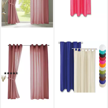
GARDINENBOX
Vorhang (2 St), Ösen,
blickdicht, Microsatin, »Berlin«
Blickdicht Microsatin
Lichtdurchlässig 20405N2
(74)
24,99 €
UVP
37,99 €
-34%
lieferbar - in 6-8 Werktagen bei dir
+13