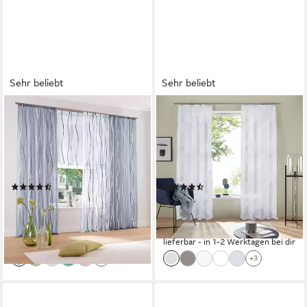
Sehr beliebt
Sehr beliebt
OTTO HOME
OTTO HOME
Gardine Dimona (2 St),
Gardine Belem (2 St),
Kräuselband, transparent,
Kräuselband, transparent,
Voile, 2er-Set, transparent,
Voile, 1 bzw. 2 Schals,
Voile, Polyester
Vorhang, Fertiggardine,
(838)
(1078)
Kreise
ab 15,99 €
ab 19,49 €
UVP
30,42 €
UVP
46,99 €
(8,00 €/ 1 Stk)
(9,75 €/ 1 Stk)
-47%
-59%
lieferbar - in 1-2 Werktagen bei dir
lieferbar - in 1-2 Werktagen bei dir
+1
+3