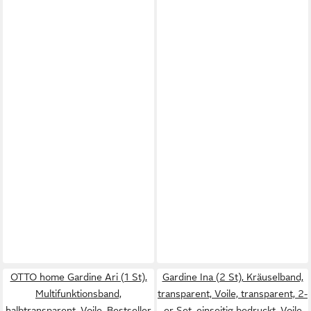
OTTO home Gardine Ari (1 St),
Gardine Ina (2 St), Kräuselband,
Multifunktionsband,
transparent, Voile, transparent, 2-
halbtransparent, Voile, Bestseller
er Set, einseitig bedruckt, Voile