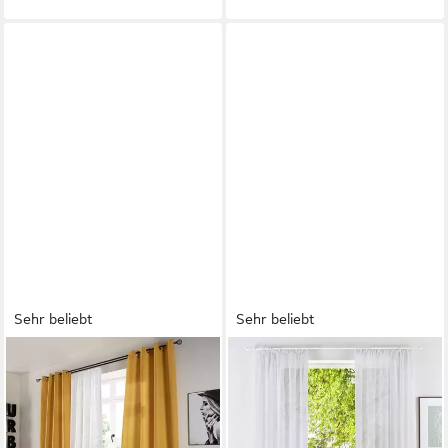
Sehr beliebt
Sehr beliebt
OTTO HOME
OTTO HOME
Vorhang Raja (2 St), Ösen,
Gardine XANA (1 St),
blickdicht, Polyester, einfarbig,
Kräuselband, transparent,
Einfache Montage,
Voile, Bestseller, einfarbig, 1