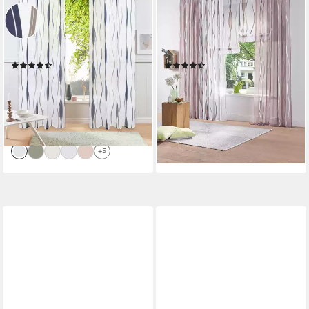
Gardine Dimona (2 St), Ösen,
Gardine Dimona (2 St),
transparent, Voile, 2-er Set,
Kräuselband, transparent,
transparent, Voile, Polyester,
Voile, 2er-Set, transparent,
Wellen
Voile, Polyester
(1470)
(838)
ab 24,49 €
ab 14,49 €
UVP
37,99 €
UVP
30,42 €
(7,25 €/ 1 Stk)
nur diesen Monat
(12,25 €/ 1 Stk)
-52%
-36%
lieferbar - in 1-2 Werktagen bei dir
lieferbar - in 1-2 Werktagen bei dir
+1
+5