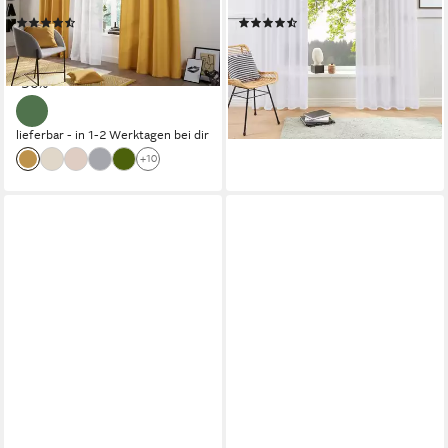
Pflegeleicht, Ösen, 2 er Pack,
bzw. 2 Schals, pflegeleicht,
(3044)
(1638)
uni
Beststeller!
ab 15,99 €
ab 8,99 €
UVP
22,99 €
UVP
11,99 €
(8,00 €/ 1 Stk)
-25%
-30%
lieferbar - in 1-2 Werktagen bei dir
+8
lieferbar - in 1-2 Werktagen bei dir
+10