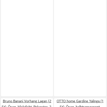
Bruno Banani Vorhang Lagan (2
OTTO home Gardine Yalinga (1
St), Ösen, blickdicht, Polyester, 2-
St), Ösen, halbtransparent,