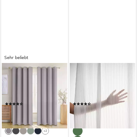
Sehr beliebt
BLUMTAL
TOPFINEL
Verdunkelungsvorhang 2er-
Gardine mit ösen gardinen
Set Gardinen
wohnzimmer modern
Wärmeisolierend Blickdicht (2
transparent weiß oder beige
St), Ösen, verdunkelnd, mit
(2 St), Ösen, transparent,
(1119)
(91)
Ösen
polyester
ab 11,99 €
ab 19,99 €
UVP
17,99 €
UVP
99,99 €
(10,00 €/ 1 Stk)
-33%
-80%
lieferbar - in 2-3 Werktagen bei dir
+2