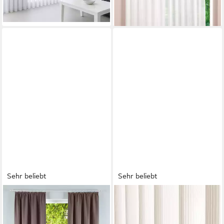
-20%
lieferbar - in 3-4 Werktagen bei dir
Sehr beliebt
Sehr beliebt
OTTO HOME
SIMLOVEVE
Verdunkelungsvorhang
Gardine Weiß Längsstreifen
Solana, Gardinen mit
klassische Design 2er-Set