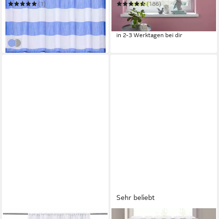
(1)
(186)
16,64 €
ab 7,49 €
UVP
20,00 €
UVP
11,92 €
-17%
-37%
in 5-6 Werktagen bei dir
in 2-3 Werktagen bei dir
blau
grau
Sehr beliebt
OTTO HOME
OTTO HOME