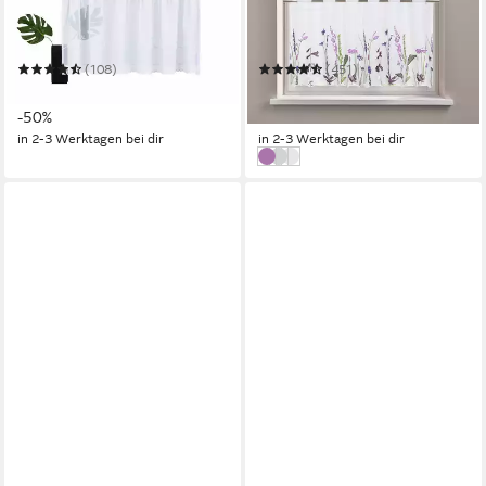
Scheibengardine Idaho
Scheibengardine Bille
Mehrere Größen
Mehrere Größen
(108)
(451)
ab 7,99 €
ab 7,49 €
UVP
15,99 €
UVP
11,99 €
-50%
-38%
in 2-3 Werktagen bei dir
in 2-3 Werktagen bei dir
lila
bunt
braun