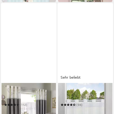
Sehr beliebt
OTTO HOME
OTTO HOME
Scheibengardine Louis
Scheibengardine REGINA
Mehrere Größen
Mehrere Größen
(112)
(94)
ab 9,99 €
ab 7,49 €
UVP
14,99 €
UVP
14,99 €