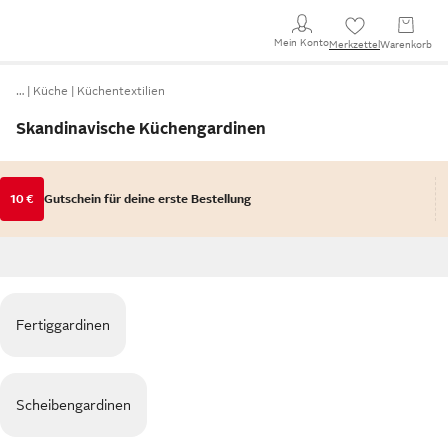
Mein Konto
Merkzettel
Warenkorb
…
Küche
Küchentextilien
Skandinavische Küchengardinen
10 €
Gutschein für deine erste Bestellung
Fertiggardinen
Scheibengardinen