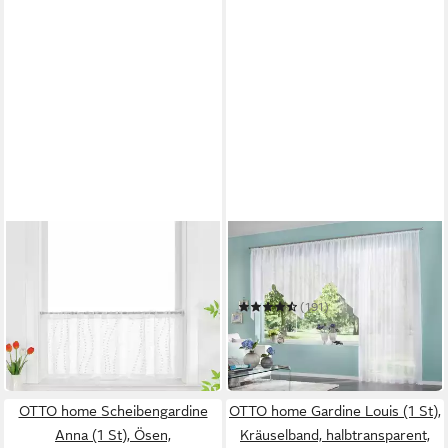
JOYSWAHL
OTTO HOME
Scheibengardine
Gardine Missy
Mehrere Größen
Mehrere Größen
ab 22,49 €
UVP
25,99 €
(191)
ab 15,49 €
-13%
UVP
33,99 €
in 5-6 Werktagen bei dir
-54%
in 2-3 Werktagen bei dir
OTTO home Scheibengardine
OTTO home Gardine Louis (1 St),
Anna (1 St), Ösen,
Kräuselband, halbtransparent,