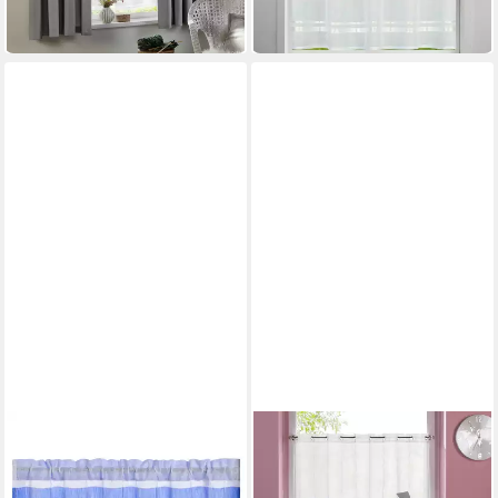
-33%
-50%
in 2-3 Werktagen bei dir
lieferbar in 4 Wochen
JOYSWAHL
OTTO HOME
Scheibengardine Slike
Scheibengardine Clea
Mehrere Größen
Mehrere Größen