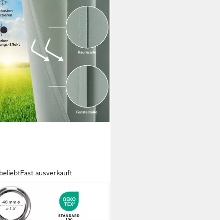
beliebt
Fast ausverkauft
MTAL
unkelungsvorhang 2er-Set
inen Wärmeisolierend Blickdicht