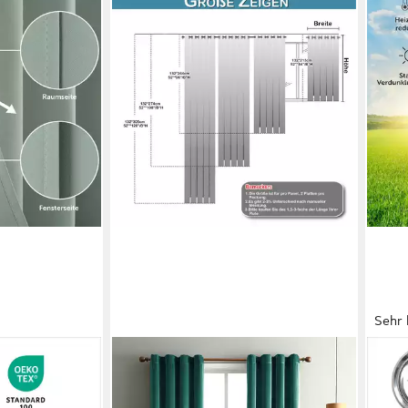
Sehr 
BTTO V&G
BLU
g 2er-Set
Verdunkelungsvorhang Vorhang
Verd
end Blickdicht
Gardinen
Gard