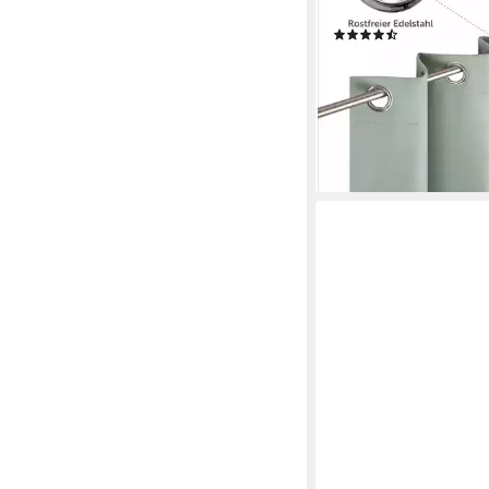
(2 St), Ösen, verdunk
(1118)
ab 28,99 €
UVP
34,99 
-17%
lieferbar - in 2-3 Werktag
+2