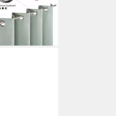
t), Ösen, verdunkelnd, mit Ösen
(1118)
3,99 €
UVP
22,99 €
%
rbar - in 2-3 Werktagen bei dir
+2