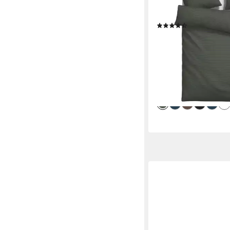
moderne Bettwäsche 
Streifen-Design, mehr
(670)
ab 20,49 €
UVP
56,99 
-64%
lieferbar in 6 Wochen
+4