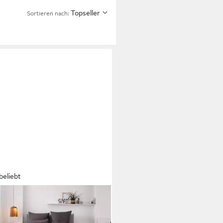
Topseller
Sortieren nach:
beliebt
O HOME
wäsche Desner 100% Microfaser,
 weich, allergikerfreundlich,