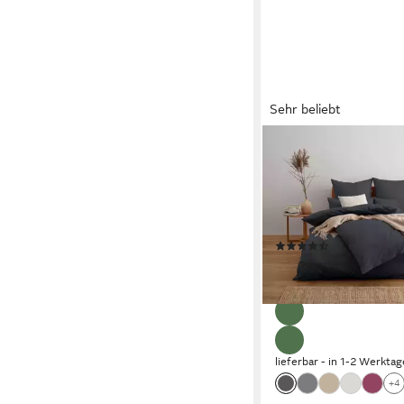
Sehr beliebt
OTTO HOME
Bettwäsche Luisa, Renf
4 Qualitäten für dein 
Schlafgefühl (von Kom
Premium)
(279)
ab 24,49 €
UVP
53,99 
-55%
lieferbar - in 1-2 Werktag
+4