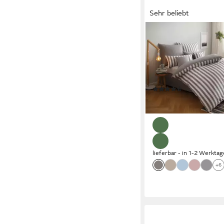
Sehr beliebt
OTTO HOME
Wendebettwäsche Gre
2 teilig, Bettwäsche mi
verschiedenen Qualitä
135x200 cm
(2683)
ab 26,99 €
UVP
56,99 
-53%
lieferbar - in 1-2 Werktag
+6