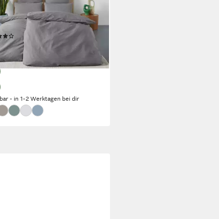
 155x220 cm, Seersucker, 2
ig, aus Baumwolle, uni Bettwäsche
ersucker Qualität ideal für
(207)
mer
9 €
UVP
93,99 €
%
rbar - in 1-2 Werktagen bei dir