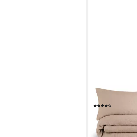
BLUMTAL
Bettwäsche Musselin
Baumwolle im Set, Ko
& Deckenbezug, 2 teil
(174)
ab 49,99 €
UVP
59,99 
-17%
lieferbar - in 2-3 Werktag
+4