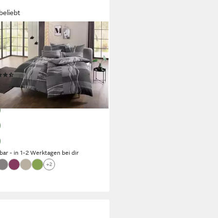
beliebt
O HOME
wäsche Kelian, Polycotton
elt, 2 teilig, in verschiedenen
itäten, gemusterte Bettwäsche
(6781)
8,99 €
UVP
40,99 €
%
rbar - in 1-2 Werktagen bei dir
+2