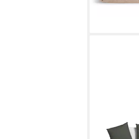
BRUNO BANANI
Bettwäsche Jassen, Flan