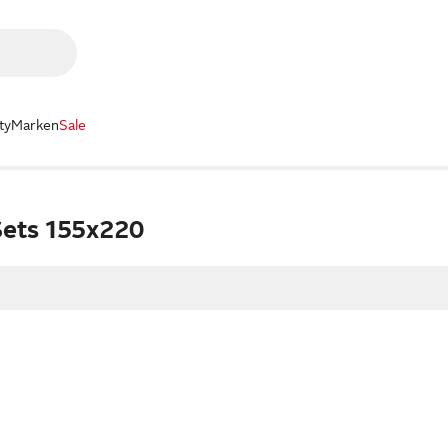
ty
Marken
Sale
ets 155x220