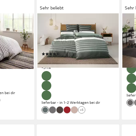
Sehr beliebt
Sehr 
OTTO HOME
OTT
ta, Renforcé,
Bettwäsche Majoran, Polycotton
Bett
t Streifen in
recycelt, 2 teilig, gestreifte
recyc
ten, ab
Bettwäsche in 4 Qualitäten, Marke
Qual
H.I.S by OTTO home
ab 1
(13880)
ab 19,49 €
€
UVP
39,99 €
-54
-51%
en bei dir
liefe
lieferbar - in 1-2 Werktagen bei dir
+5