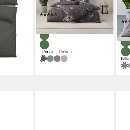
aus Baumwolle,
ab Gr. 135x200, 100% Baumwolle,
oder
ere Qualitäten
Renforcé & PREMIUM Satin (TC300)
teil
(375)
in Se
ab 26,99 €
€
UVP
55,99 €
Som
43,9
-52%
-53
lieferbar in 2 Wochen
liefe