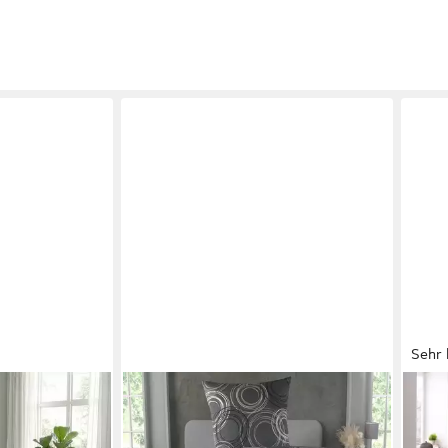
Sehr 
MALIKA
OTT
 + 80x80 cm
Bettwäsche 155x220 + 80x80 cm
Bett
mwoll Renforce
atmungsaktiver Baummwoll Renforce
extra