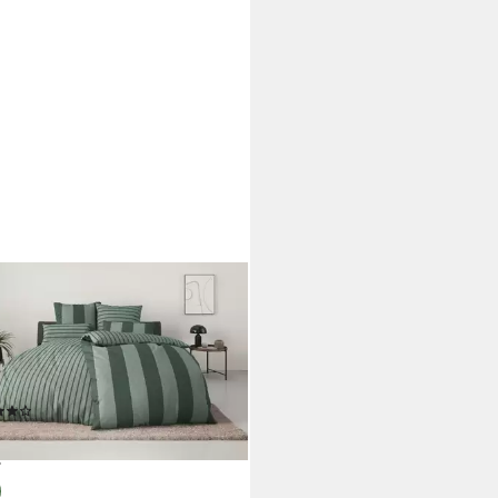
O HOME
wäsche Sari in verschiedenen
täten, Linon, 2 teilig, ab Gr.
200 cm, Wendedesign,
rne Bettwäsche mit Streifen
(1074)
0,49 €
UVP
43,99 €
%