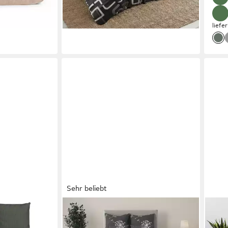
liefe
Sehr beliebt
OTTO HOME
OTT
ell, 2 teilig,
Bettwäsche Soucy, Renforcé, 2 teilig,
Bett