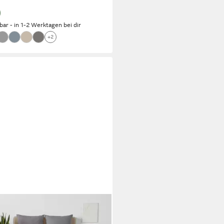
rbar - in 1-2 Werktagen bei dir
+2
O HOME
wäsche Sari2 in Gr. 135x200