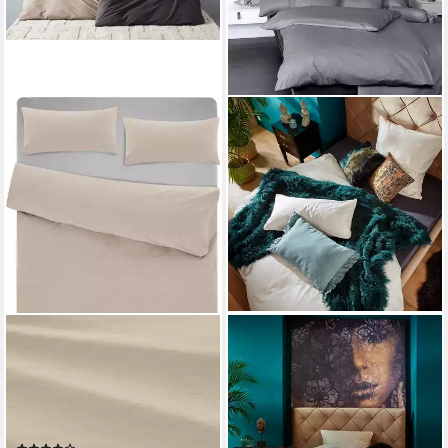
LEGER HOME BY LENA GERCKE
JANINE
Bettwäsche Anisa in Gr.
Bettwäsche Colors, Mako-
135x200, 155x220 cm oder
Satin, 2 teilig, feinfädige uni
200x200, Renforcé, 2 teilig,
Bettwäsche für alle
Bettwäsche aus Baumwolle,
Jahreszeiten,