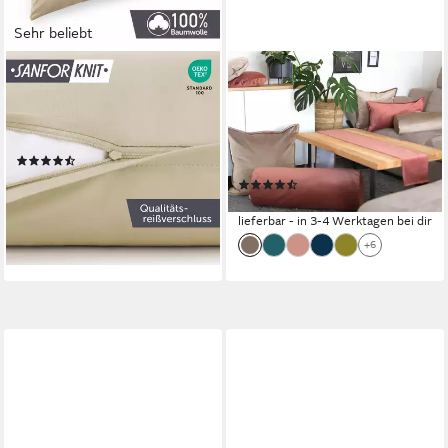
Sehr beliebt
BLUMTAL
BETIES
Kissenbezug Premium Jersey
Kissenbezug Samt&Sonders,
2er Set, Oeko-Tex Zertifiziert,
(1 Stück), Kissenhülle rund ca.
(2 Stück), 100% Baumwolle
80 cm Samtkissen warm +
(874)
weich Taupe
ab 9,99 €
UVP
12,99 €
(81)
34,90 €
-23%
lieferbar - in 3-4 Werktagen bei dir
lieferbar - in 2-3 Werktagen bei dir
+6
+8