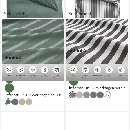
Sehr beliebt
Sehr beliebt
LEGER HOME BY LENA GERCKE
LEGER HOME BY LENA GERCKE
Bettwäsche Leonore, Mako-
Bettwäsche Linnea, Renforcé,
Satin, 2 teilig, Mako-Satin
2 teilig, aus 100% Baumwolle,
Streifen aus 100% Baumwolle,
Streifendesign
(188)
Größe ab 135x200 cm
ab 24,99 €
UVP
47,99 €
(156)
ab 31,99 €
UVP
59,99 €
-48%
-47%
lieferbar - in 1-2 Werktagen bei dir
lieferbar - in 1-2 Werktagen bei dir
+2