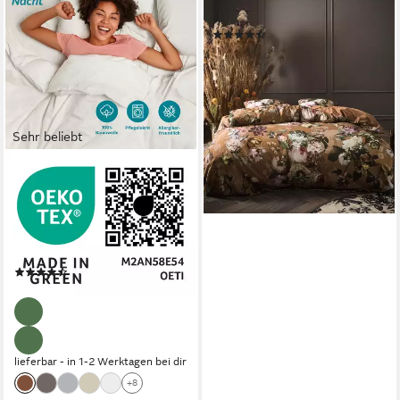
teilig, mit floralem Muster
(12)
89,95 €
lieferbar - in 2-3 Werktagen bei dir
Sehr beliebt
OTTO HOME
Kissenbezüge Luisa., (2
Stück), aus 100% Baumwolle,
mit Reißverschluss,
atmungsaktiv, uni
(5394)
19,99 €
lieferbar - in 1-2 Werktagen bei dir
+8