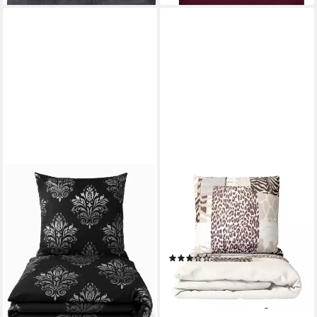
LEONADO VICENTI
LEONADO VICENTI
Bettwäsche Feinbiber weich
Bettwäsche 135x200 cm
und kuschelig, Biber, 4 teilig,
flauschig warm, Fleece, 4
Winterbettwäsche,
teilig, Tierdruck im Patchwork
Ornamente Schwarz
Stil Leopard & Zebra
(3)
55,90 €
UVP
75,50 €
34,60 €
UVP
52,54 €
-26%
-34%
lieferbar - in 2-3 Werktagen bei dir
lieferbar - in 2-3 Werktagen bei dir