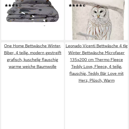
(5)
(43)
weich Modern
35,80 €
35,50 €
UVP
52,54 €
UVP
44,90 €
-32%
-21%
lieferbar - in 2-3 Werktagen bei dir
lieferbar - in 2-3 Werktagen bei dir
+4
One Home Bettwäsche Winter,
Leonado Vicenti Bettwäsche 4 tlg
Biber, 4 teilig, modern gestreift
Winter Bettwäsche Microfaser
grafisch, kuschelig flauschig
135x200 cm Thermo Fleece
warme weiche Baumwolle
Teddy Love, Fleece, 4 teilig,
flauschig, Teddy Bär Love mit
Herz, Plüsch, Warm