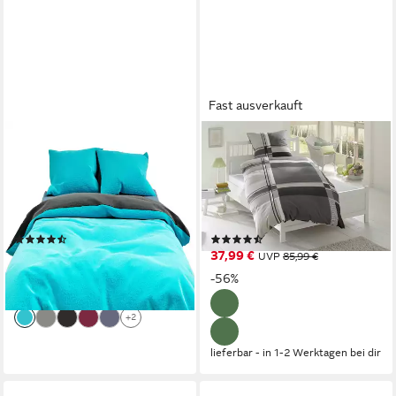
Fast ausverkauft
LEONADO VICENTI
MY HOME
Bettwäsche Winter Teddy
Bettwäsche NINA, in
Plüsch, Fleece, 4 teilig,
verschiedenen Qualitäten,
Flauschig warmes Cashmere
Biber, 4 teilig, in den Größen:
Touch, Einfarbig
135x200 oder 155x220 cm
(171)
(3667)
ab 46,80 €
37,99 €
UVP
75,90 €
UVP
85,99 €
-38%
-56%
lieferbar - in 2-3 Werktagen bei dir
+2
lieferbar - in 1-2 Werktagen bei dir