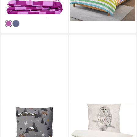
31,80 €
ab 37,90 €
UVP
54,78 €
UVP
48,90 €
Reißverschluss
-42%
-22%
lieferbar - in 2-3 Werktagen bei dir
lieferbar - in 2-3 Werktagen bei dir
LEONADO VICENTI
ONE HOME
Bettwäsche 135x200 cm
Bettwäsche Winter
kuschelig warm, Fleece, 4
Thermofleece, Fleece, 4 teilig,
teilig, flauschig weich, mit
Eule Natur Tiermotiv,
Elchen und Schneeflocken
kuschelig flauschig warm