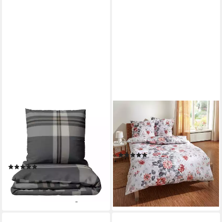
LEONADO VICENTI
TRAUMSCHLAF
Bettwäsche Feinbiber 4teilig
Bettwäsche Blumen rot,
135x200 cm flauschig warm,
Flanell, 3 teilig, hochwertige
Biber, 4 teilig, Gestreiftes Set
Flanell Qualität
(15)
in Grau warm
49,99 €
89,99 €
(4)
ab 52,50 €
UVP
75,90 €
-44%
lieferbar - in 3-4 Werktagen bei dir
-31%
lieferbar - in 2-3 Werktagen bei dir