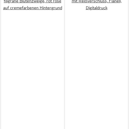
filigrane Blütenzweige, rot rosé
mit Reißverschluss, Flanell,
auf cremefarbenen Hintergrund
Digitaldruck