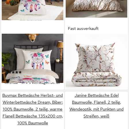
Fast ausverkauft
GOOD MORNING
ZO HOME
Kinderbettwäsche Catchy,
Bettwäsche Zohome
Biber, Flanell, 2 teilig, Flanell
Bettwäsche Baumwolle Flanell
Biber, 135x200, Warm,
Colette, Flanell, 2 teilig,
Reißverschluss, Wende, Kind,
Bettwäsche aus 100%
(1)
ab 45,32 €
Federn Sand
Baumwolle, hochwertige
ab 44,95 €
lieferbar - in 6-8 Werktagen bei dir
Flanell, ab 135x200 cm.
lieferbar - in 4-5 Werktagen bei dir
Buymax Bettwäsche Herbst- und
Janine Bettwäsche Edel
Winterbettwäsche Dream, Biber:
Baumwolle, Flanell, 2 teilig,
100% Baumwolle, 2 teilig, warme
Wendeoptik, mit Punkten und
Flanell Bettwäsche 135x200 cm,
Streifen, weiß
100% Baumwolle