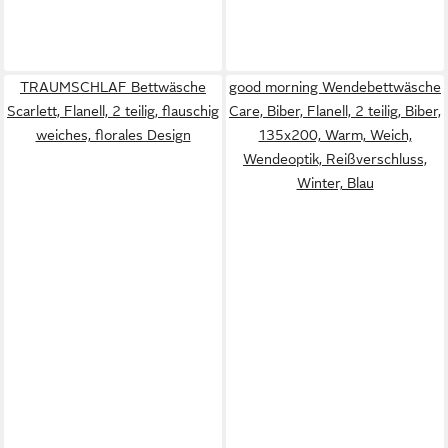
TRAUMSCHLAF Bettwäsche
good morning Wendebettwäsche
Scarlett, Flanell, 2 teilig, flauschig
Care, Biber, Flanell, 2 teilig, Biber,
weiches, florales Design
135x200, Warm, Weich,
Wendeoptik, Reißverschluss,
Winter, Blau