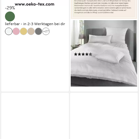
UVP
69,95 €
-29%
lieferbar - in 2-3 Werktagen bei dir
ERWIN MÜLLER
+27
Bettwäsche Bettwäsche
"Passau", Damast, Mako-
Damast Uni/Karo
(25)
ab 38,95 €
88,95 €
-56%
lieferbar - in 2-3 Werktagen bei dir
+2