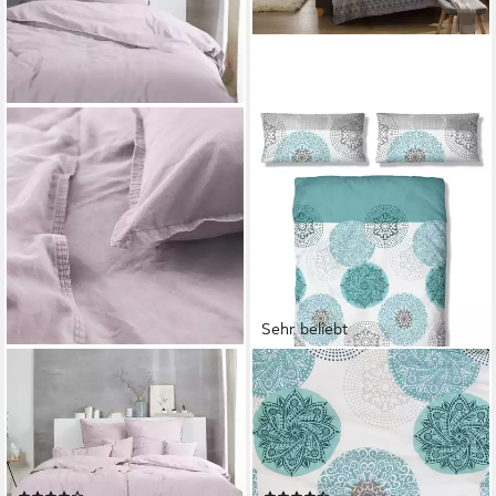
Sehr beliebt
H.G. HAHN HAUSTEXTILIEN
OTTO HOME
Bettwäsche Hahn Renforce
Bettwäsche Tesso in Gr.
Bettwäsche 135x200
135x200, 155x220 oder
stonewashed mouve blass-
200x200 cm, Polycotton
rose 123061-, Renforce, 2
recycelt, 2 teilig, Bettwäsche