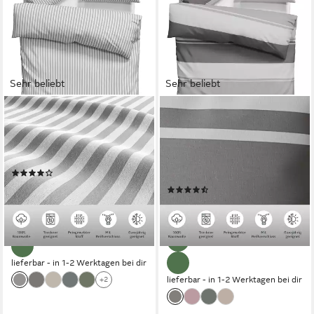
Sehr beliebt
Sehr beliebt
LEGER HOME BY LENA GERCKE
OTTO HOME
Bettwäsche Linnea, Renforcé,
Bettwäsche Yonne, Renforcé,
2 teilig, aus 100% Baumwolle,
2 teilig, in frischen Farben,
Streifendesign
gestreifte Bettwäsche, ab Gr.
(188)
135x200 cm
ab 22,99 €
UVP
43,99 €
(170)
ab 18,49 €
-48%
UVP
41,99 €
-56%
lieferbar - in 1-2 Werktagen bei dir
lieferbar - in 1-2 Werktagen bei dir
+2