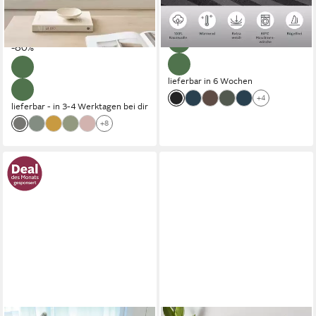
ab 19,86 €
ab 20,49 €
UVP
99,99 €
UVP
43,99 €
Bestseller, Weich & Stylisch
nur diesen Monat
-53%
(9,93 €/ 1 Stk)
-80%
lieferbar in 6 Wochen
+4
lieferbar - in 3-4 Werktagen bei dir
+8