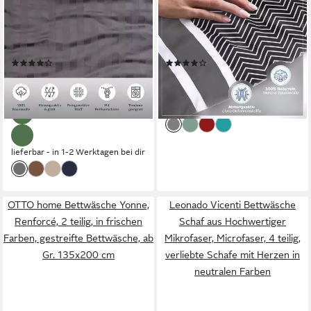
135x200 oder 155x220 cm,
4teilig %100 Baumwolle,
Mako-Satin, 2 teilig, zeitlose
Baumwolle, 2 teilig, mit
Bettwäsche aus Baumwolle,
Reißverschluss, geeignet für
(617)
(49)
Bettwäsche in Mako-Satin-
Winter oder Sommer
ab 27,49 €
ab 25,99 €
UVP
63,99 €
UVP
54,99 €
Qualität
-57%
-53%
lieferbar - in 2-3 Werktagen bei dir
lieferbar - in 1-2 Werktagen bei dir
OTTO home Bettwäsche Yonne,
Leonado Vicenti Bettwäsche
Renforcé, 2 teilig, in frischen
Schaf aus Hochwertiger
Farben, gestreifte Bettwäsche, ab
Mikrofaser, Microfaser, 4 teilig,
Gr. 135x200 cm
verliebte Schafe mit Herzen in
neutralen Farben