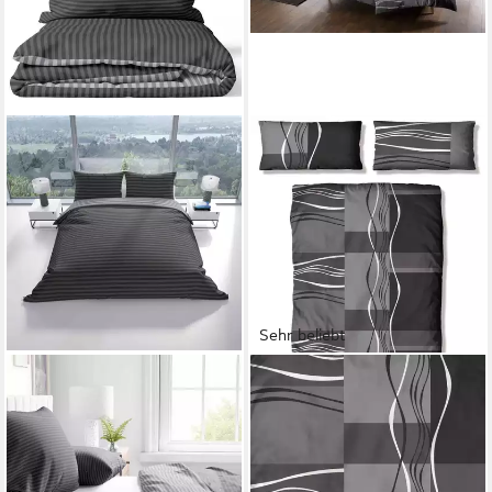
Sehr beliebt
LEONADO VICENTI
OTTO HOME
Bettwäsche Baumwolle
Bettwäsche Kelian, Linon, 2
135x200, 155x200, 155x220,
teilig, in verschiedenen
200x200, 200x220 oder
Qualitäten, gemusterte
240x220, Renforcé, 2 teilig,
Bettwäsche