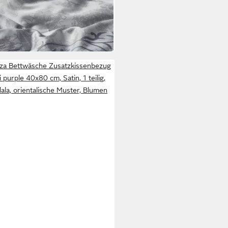
 200 cm
B/L
95 €
 Werktagen bei dir
za Bettwäsche Zusatzkissenbezug
i purple 40x80 cm, Satin, 1 teilig,
la, orientalische Muster, Blumen