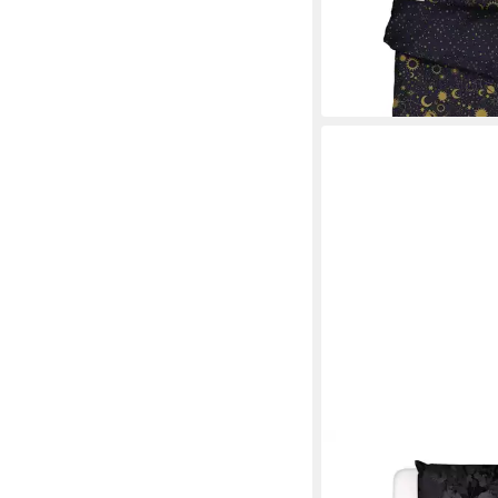
135 x 200 cm
B/L
ab 34,95 €
UVP
69,95 €
-50%
in 2-3 Werktagen bei dir
ESSENZA
Bettwäsche Floor