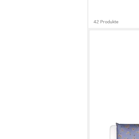
42 Produkte
ESSENZA
Bettwäsche Fiora
135 x 200 cm
B/L