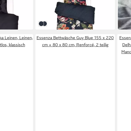
135 x 200 cm
B/L
69,95 €
UVP
89,95 €
135 x
129,
-22%
in 2-3
in 2-3 Werktagen bei dir
Dunkelblau, Rosa, Grün
Dark Blue
a Leinen, Leinen,
Essenza Bettwäsche Guy Blue 155 x 220
Essen
itlos, klassisch
cm + 80 x 80 cm, Renforcé, 2 teilig
Delh
Manda