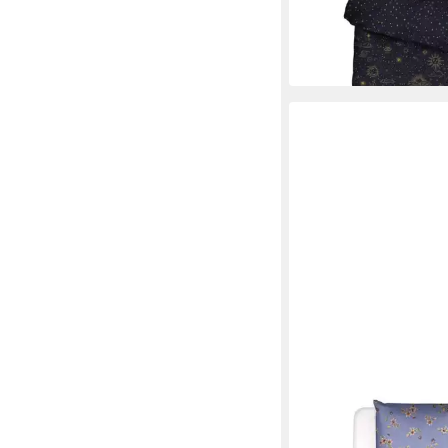
135 x 200 cm
B/L
ab 59,95 €
UVP
69,95 €
-14%
in 2-3 Werktagen bei dir
ESSENZA
Bettwäsche Fiora
135 x 200 cm
B/L