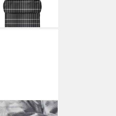
cm
B/L
4,95 €
UVP
29,95 €
 Werktagen bei dir
NZA
wäsche Maere Hazy Blue 135 x
cm