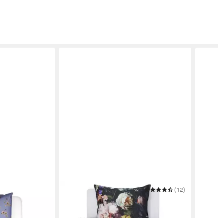
ESSENZA
(12)
ESSE
Bettwäsche Fleur
Bett
135 x 200 cm
B/L
135 x