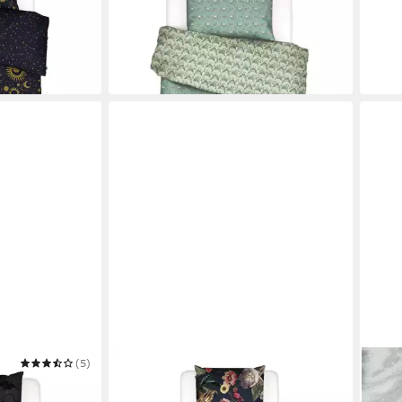
135 x 200 cm
B/L
69,95 €
0 x 0 
in 2-3 Werktagen bei dir
ab 1
-50%
in 2-3
(5)
ESSENZA
ESSE
Bettwäsche Filou Dark Blue Satin
Bett
200 