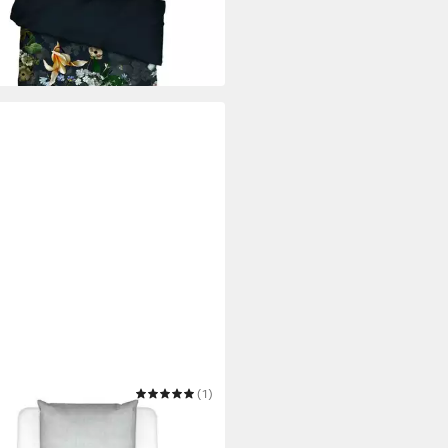
UVP
69,95 €
 Werktagen bei dir
NZA
(1)
wäsche Jule
 200 cm
B/L