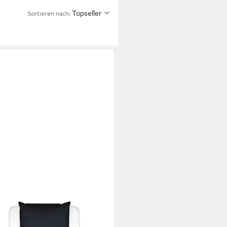
Topseller
Sortieren nach:
NZA
wäsche Minte
 200 cm
B/L