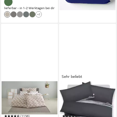
+5
lieferbar - in 1-2 Werktagen bei dir
+2
Sehr beliebt
OTTO HOME
S.OLIVER
Wendebettwäsche Alba in Gr.
Bettwäsche Fenja in Gr.
135x200 oder 155x220 cm,
135x200 oder 155x220 cm,
Renforcé, 3 teilig, Bettwäsche
Renforcé, 2 teilig, gestreifte
mit Wendeoptik, in
Bettwäsche, mit GRATIS-
(1138)
(311)