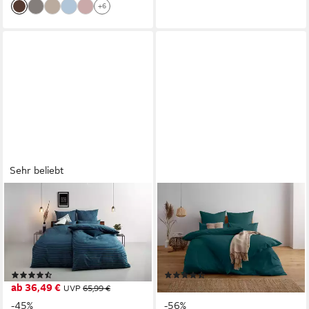
+6
Sehr beliebt
BRUNO BANANI
OTTO HOME
Bettwäsche Jassen, Renforcé,
Bettwäsche Luisa, Renforcé,
3 teilig, moderne Bettwäsche
3 teilig, 4 Qualitäten für dein
aus Baumwolle, Streifen-
perfektes Schlafgefühl (von
Design, mehrere Qualitäten
Komfort bis Premium)
(668)
(277)
ab 36,49 €
ab 30,99 €
UVP
65,99 €
UVP
69,99 €
-45%
-56%