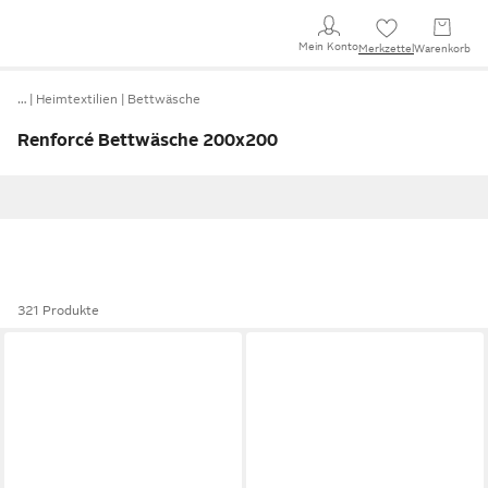
Mein Konto
Merkzettel
Warenkorb
…
Heimtextilien
Bettwäsche
Renforcé Bettwäsche 200x200
321 Produkte