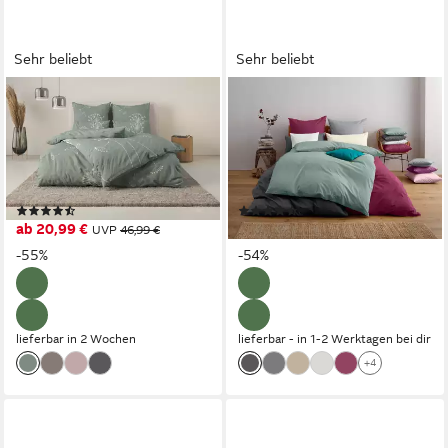
Sehr beliebt
Sehr beliebt
OTTO HOME
OTTO HOME
Bettwäsche Soucy, Renforcé,
Bettwäsche Luisa, Renforcé,
2 teilig, ab Gr. 135x200, 100%
2 teilig, 4 Qualitäten für dein
Baumwolle, Renforcé &
perfektes Schlafgefühl (von
PREMIUM Satin (TC300)
Komfort bis Premium)
(373)
(277)
ab 20,99 €
ab 19,49 €
UVP
46,99 €
UVP
41,99 €
-55%
-54%
lieferbar in 2 Wochen
lieferbar - in 1-2 Werktagen bei dir
+4