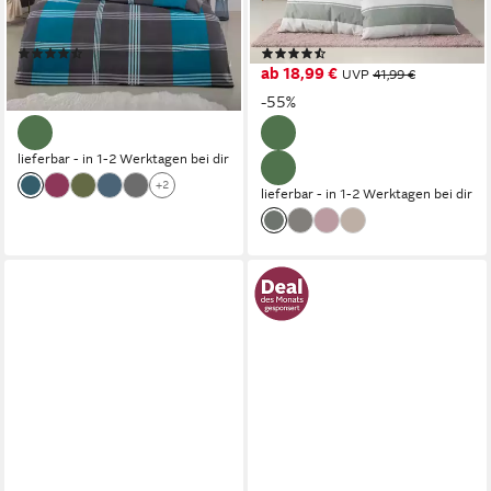
Baumwolle, mit
gestreifte Bettwäsche, ab Gr.
Reißverschluss
135x200 cm
(2124)
(170)
49,99 €
ab 18,99 €
UVP
79,99 €
UVP
41,99 €
-38%
-55%
lieferbar - in 1-2 Werktagen bei dir
+2
lieferbar - in 1-2 Werktagen bei dir