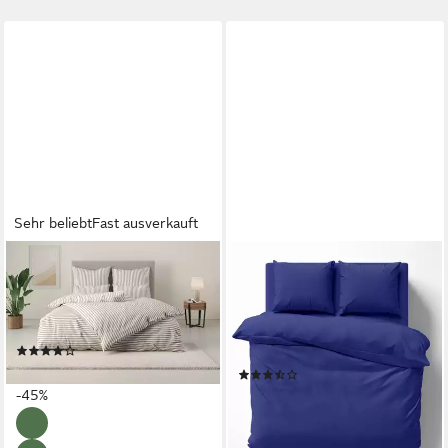
Sehr beliebt
Fast ausverkauft
LEGER HOME BY LENA GERCKE
ONE HOME
Bettwäsche Linnea, Renforcé,
Bettwäsche Unifarben
3 teilig, aus 100% Baumwolle,
Einfarbig, Renforcé, 3 teilig,
Streifendesign
Baumwolle mit
(188)
Reißverschluss, Doppelbett
39,99 €
UVP
72,99 €
(217)
ab 26,90 €
-45%
UVP
38,95 €
-31%
lieferbar - in 2-3 Werktagen bei dir