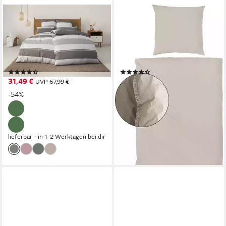
OTTO HOME
PRIMERA
Bettwäsche Yonne, Renforcé,
Bettwäsche Renforce
3 teilig, in frischen Farben,
Stonewashed, Renforcé, 3
gestreifte Bettwäsche, ab Gr.
teilig, jedes Teil ein Unikat,
135x200 cm
gewaschene Used Optik
(170)
(548)
31,49 €
ab 41,47 €
UVP
67,99 €
UVP
83,28 €
nur diesen Monat
-54%
-50%
lieferbar - in 3-4 Werktagen bei dir
+7
lieferbar - in 1-2 Werktagen bei dir