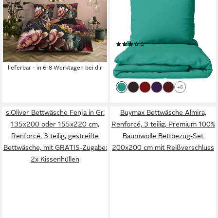
Mako-Satin, Renforcé, Satin, 3
135x200, 155x200, 155x220,
teilig, Satin, Reißverschluss,
200x200, 200x220 oder
Paspel, Biese, Wende, Luxe,
240x220, Renforcé, 3 teilig,
(91)
76,49 €
Blume, Anthrazit
UVP
87,95 €
Einfarbig mit Reißverschluss
ab 29,50 €
UVP
38,94 €
-13%
-24%
lieferbar - in 6-8 Werktagen bei dir
lieferbar - in 2-3 Werktagen bei dir
+6
s.Oliver Bettwäsche Fenja in Gr.
Buymax Bettwäsche Almira,
135x200 oder 155x220 cm,
Renforcé, 3 teilig, Premium 100%
Renforcé, 3 teilig, gestreifte
Baumwolle Bettbezug-Set
Bettwäsche, mit GRATIS-Zugabe:
200x200 cm mit Reißverschluss
2x Kissenhüllen