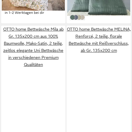
-56%
-47%
in 1-2 Werktagen bei dir
in 1-2 Werktagen bei dir
grün
anthrazit
beige
creme
OTTO home Bettwäsche Mila ab
OTTO home Bettwäsche MELINA,
Gr. 135x200 cm aus 100%
Renforcé, 2 teilig, florale
Baumwolle, Mako-Satin, 2 teilig,
Bettwäsche mit Reißverschluss,
zeitlos elegante Uni Bettwäsche
ab Gr. 135x200 cm
in verschiedenen Premium
Qualitäten