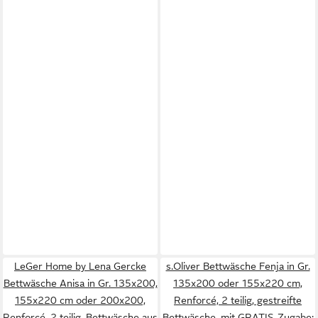
LeGer Home by Lena Gercke
s.Oliver Bettwäsche Fenja in Gr.
Bettwäsche Anisa in Gr. 135x200,
135x200 oder 155x220 cm,
155x220 cm oder 200x200,
Renforcé, 2 teilig, gestreifte
Renforcé, 2 teilig, Bettwäsche aus
Bettwäsche, mit GRATIS-Zugabe: