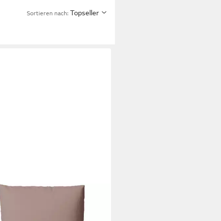
Topseller
Sortieren nach:
ADO VICENTI
wäsche Baumwolle fein gewebt,
olle, 4 teilig, florales Design