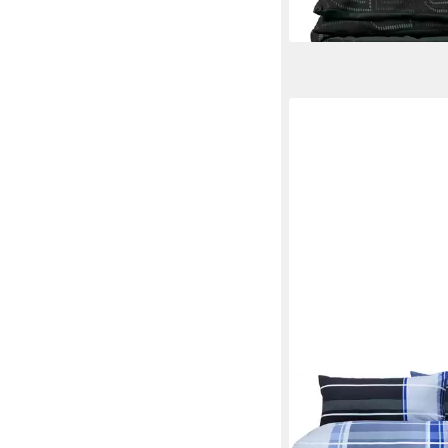
lieferbar - in 2-3 Werktag
ERWIN MÜLLER
Bettwäsche Bettwäsc
4-teilig, Baumwolle, F