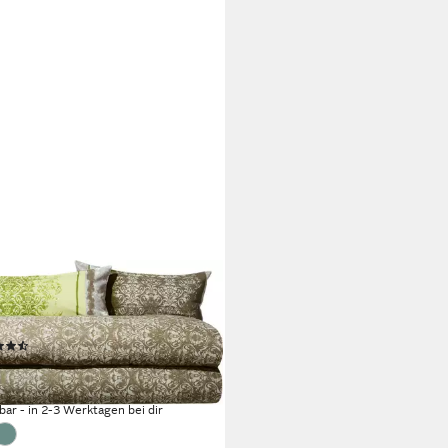
N MÜLLER
wäsche Bettwäsche Sparpaket
lig, Baumwolle, Grafik
(33)
0 €
117,90 €
%
rbar - in 2-3 Werktagen bei dir