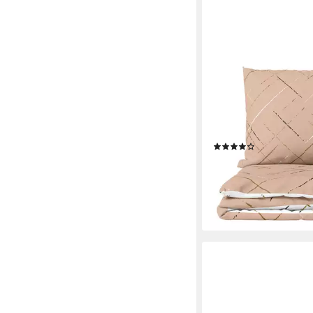
LEONADO VICENTI
Bettwäsche Hochwerti
Baumwolle, 4 teilig, sc
Streifen Design mit W
Beige, Grün und Grau
(29)
49,50 €
UVP
72,50 €
-32%
lieferbar - in 2-3 Werktag