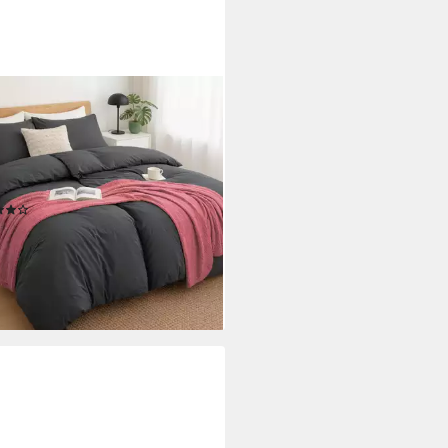
MMER
wäsche 135 x 200 Baumwolle
135x200 oder 155x220 cm grau
hrazit, Baumwolle, 4 teilig,
verschluss, Sommerbettwäsche
(53)
8 €
119,98 €
%
rbar - in 3-4 Werktagen bei dir