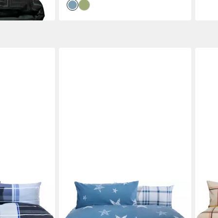
en bei dir
ERWIN MÜLLER
ERWI
he Sparpaket
Bettwäsche Wendebettwäsche
Bett
einbiber
Sparpaket 4-teilig, Baumwolle,
Spar