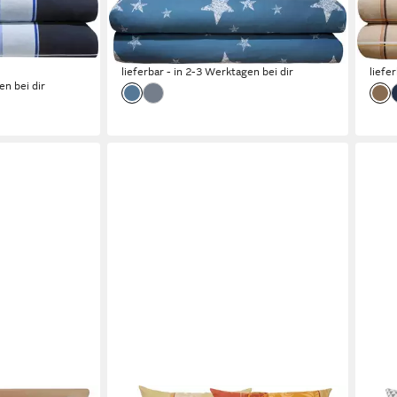
Feinbiber Karo/Sterne
Edel
ab 87,90 €
ab 9
117,90 €
-25%
-17%
lieferbar - in 2-3 Werktagen bei dir
liefe
en bei dir