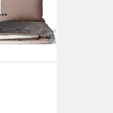
sanftem Farbverlauf in beige
n schwarz
(17)
0 €
UVP
72,50 €
%
rbar - in 2-3 Werktagen bei dir