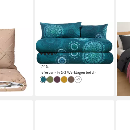
ERWIN MÜLLER
SLU
ge Polycotton,
Bettwäsche Bettwäsche Sparpaket
Bett
hlichtes
4-teilig, Baumwolle, Edelflanell
Set 
endeseite,
Ornamente
- ant
(193)
Reiß
ab 92,90 €
117,90 €
64,9
-21%
lieferbar - in 2-3 Werktagen bei dir
-46
en bei dir
liefe
+3