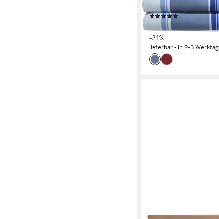
Streifen/Karo
(5)
ab 92,90 €
117,90 €
-21%
lieferbar - in 2-3 Werktag