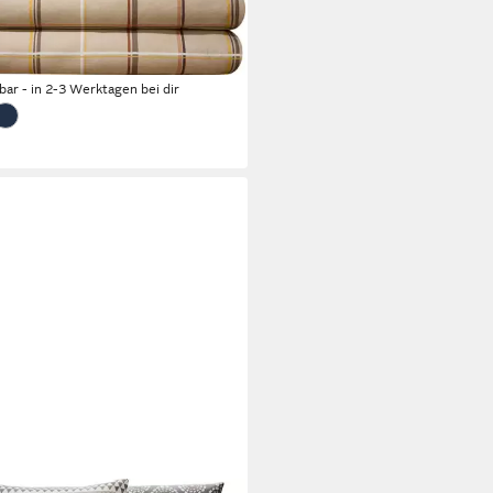
flanell Karo
7,90 €
117,90 €
rbar - in 2-3 Werktagen bei dir