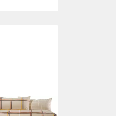
N MÜLLER
wäsche Wendebettwäsche
paket 4-teilig, Baumwolle,