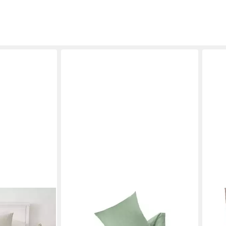
ESPRIT
LEON
0 baumwolle
Bettwäsche HARP Renforcé
Bett
Allergiker Baby
Kissenbezüge und Bettwäsche,
Baumw