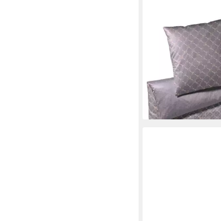
JOOP!
Bettwäsche Cornflowe
100% Baumwolle in s
Mako Satin Qualität
ab 149,00 €
UVP
169,0
-12%
lieferbar in 3 Wochen