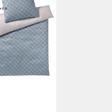
n, Made in Germany
(1)
49,00 €
UVP
169,00 €
rbar in 3 Wochen
+1