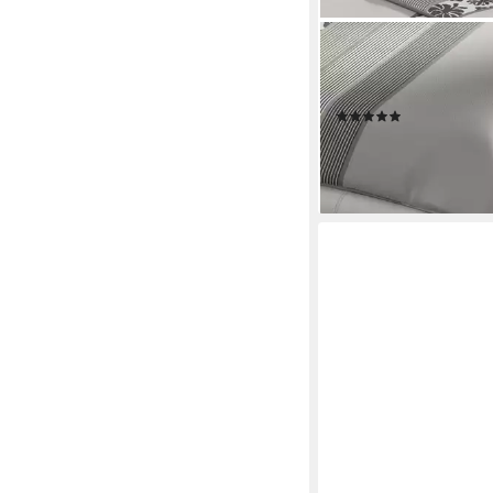
JOOP!
Bettwäsche Ornament 
Satin, 2 teilig
(3)
ab 109,95 €
139,00 €
-21%
lieferbar - in 3-4 Werktag