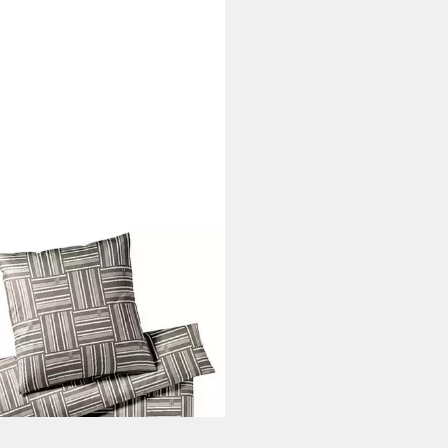
!
wäsche Weave, Comfort-Satin,
 Baumwolle
49,00 €
UVP
169,00 €
rbar in 3 Wochen