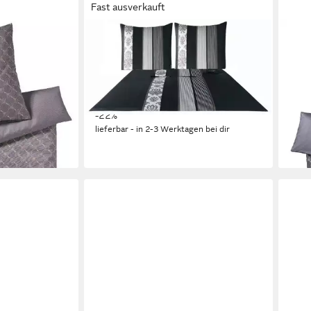
Fast ausverkauft
JOOP!
JOOP
r Gradiant,
Bettwäsche Bettwäsche Ornament
Bett
amtweicher
Stripes 4022-999 Schwarz, 2 teilig,
stein
glatte Oberfläche
Blüt
ab 139,00 €
ab 1
0 €
UVP
179,00 €
-22%
-6%
lieferbar - in 2-3 Werktagen bei dir
liefe