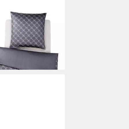
!
wäsche Cornflower Gradiant
 4059 19, Mako-Satin, 2 teilig,
en, Geblümt, Cornflower
59,00 €
UVP
169,00 €
rbar - in 2-3 Werktagen bei dir