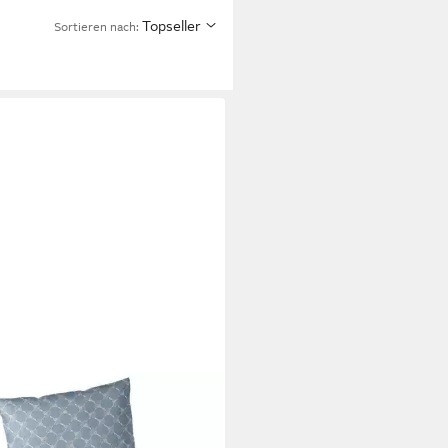
Topseller
Sortieren nach:
!
wäsche Cornflower Double
200 cm, 100% Baumwolle, Mako