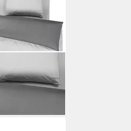
!
wäsche Unisex Bettwäsche 1er
 Baumwolle, Webware, 2 teilig,
ware
29,00 €
UVP
149,00 €
rbar in 3 Wochen