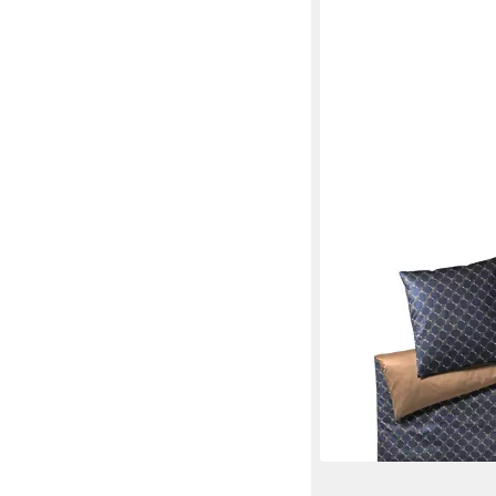
JOOP!
Bettwäsche Cornflowe
Mako Satin, 2 teilig
129,00 €
169,00 €
-24%
lieferbar - in 3-4 Werktag