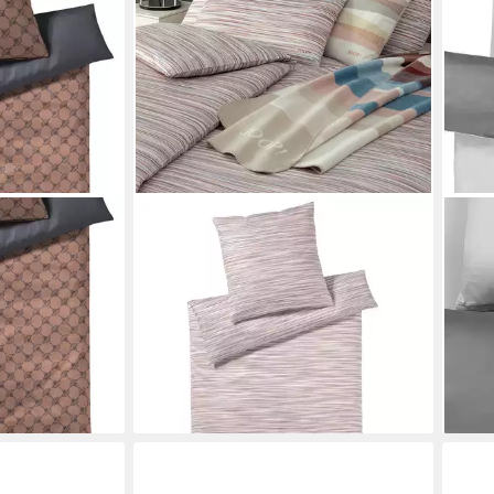
JOOP!
JOOP
er Double
Bettwäsche, Mako Satin, 2 teilig
Bett
109,00 €
, Mako-Satin,
149,00 €
Pack
Glänzend
-27%
Web
lieferbar - in 3-4 Werktagen bei dir
ab 1
0 €
-13%
en bei dir
liefe