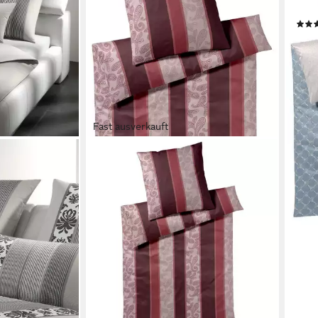
Sati
ab 1
-12%
liefe
Fast ausverkauft
JOOP!
Bettwäsche Paisley Stripes, Mako
Satin, 1 teilig
ab 69,00 €
104,00 €
-34%
lieferbar - in 3-4 Werktagen bei dir