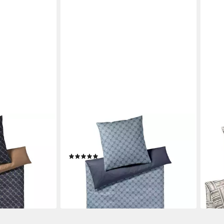
JOOP!
JOOP
r Double,
Bettwäsche Cornflower Double,
Bett
Mako Satin, 2 teilig
100%
(1)
ab 1
129,00 €
169,00 €
-12%
-24%
en bei dir
liefe
lieferbar - in 3-4 Werktagen bei dir