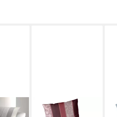
JOOP
Bett
135x