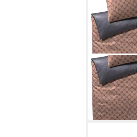
JOOP!
Bettwäsche Cornflow
4083 7 Festive Copper
2 teilig, Cornflower, 
ab 159,00 €
UVP
169,0
-6%
lieferbar - in 2-3 Werktag