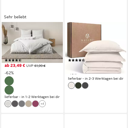
Sehr beliebt
OTTO HOME
MAGANO
Bettwäsche Luisa, Perkal, 2
Bettwäsche Set,
teilig, 4 Qualitäten für dein
Premiumqualität,
perfektes Schlafgefühl (von
Hypoallergen, Knitterarm,
Komfort bis Premium)
Himmlisch weich, Cozy
(279)
(4)
Design: 3cm Stehsaum am
ab 23,49 €
ab 28,00 €
UVP
61,99 €
UVP
34,00 €
Kissenbezug
-62%
-18%
lieferbar - in 2-3 Werktagen bei dir
lieferbar - in 1-2 Werktagen bei dir
+4