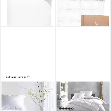
ab 18,90 €
ab 78,00 €
UVP
25,90 €
UVP
99,00 €
-27%
-21%
lieferbar - in 2-3 Werktagen bei dir
lieferbar - in 2-3 Werktagen bei dir
+5
Fast ausverkauft
IRISETTE
BETTWAESCHE-MIT-STIL
Bettwäsche Premium Satin
Bettwäsche Mako Satin
Bettwäsche Paris, Mako-Satin,
Bettwäsche uni einfarbig,
2 teilig, hochwertige Uni
Mako-Satin, 2 teilig
(146)
Premium Bettwäsche mit