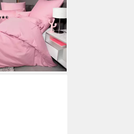
Jahreszeiten,
enreißverschluss
(664)
9,95 €
UVP
79,95 €
%
rbar - in 3-4 Werktagen bei dir
+27