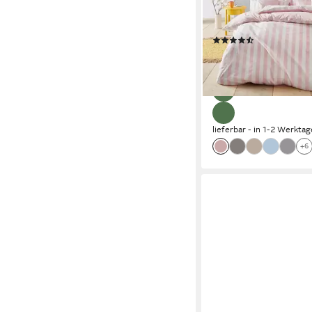
verschiedenen Qualitä
135x200 cm
(2683)
ab 23,99 €
UVP
47,99 
-50%
lieferbar - in 1-2 Werktag
+6