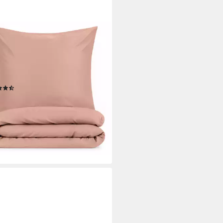
MTAL
wäsche Oeko-TEX zertifizierte
ofaser Bettwäsche pflegeleicht
ltenfrei, Mikrofaser, Bettbezüge
Atmungsaktivem Mikrofaser
(546)
4,99 €
UVP
19,99 €
%
rbar - in 2-3 Werktagen bei dir
+11