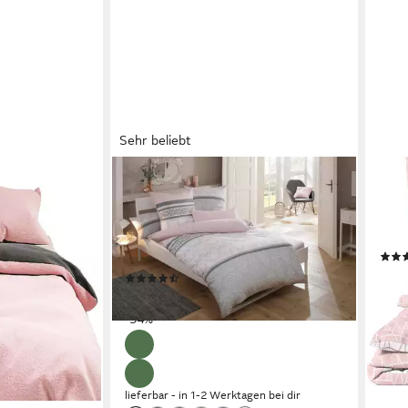
Sehr beliebt
OTTO HOME
LEON
ddy Plüsch,
Bettwäsche Cremona, Linon, 2 teilig,
Bett
schig warmes
romantische Bettwäsche in
Renf
arbig
verschiedenen Qualitäten, ab Gr.
Desi
135x200 cm
ab 2
€
(13477)
liefe
ab 17,99 €
UVP
38,99 €
en bei dir
-54%
lieferbar - in 1-2 Werktagen bei dir