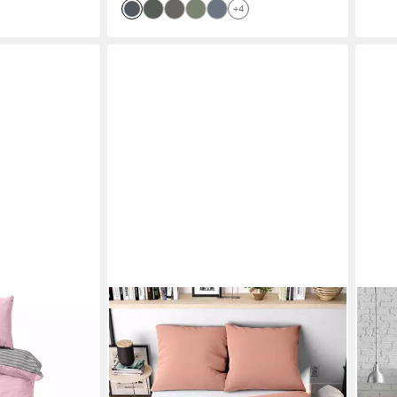
+4
WOLKENFELD
FLEU
e 135x200,
Bettwäsche Allergiker Bettwäsche,
Bett
200x200,
unfassbar weich, Microfaser, 2 teilig,
135x
0, Renforcé,
135x200 cm, 155x220 &
cm, H
ebettwäsche
Übergrößen I inkl. Kissenbezüge
50% 