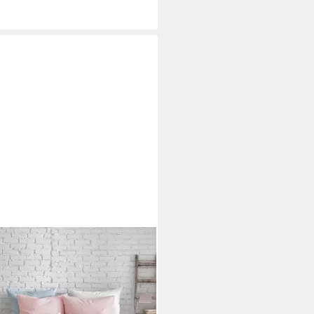
RESSE
wäsche Provence in Gr.
200, 155x220 oder 200x200
albleinen, 2 teilig, Halbleinen,
Baumwolle, 50% Leinen, Gr.