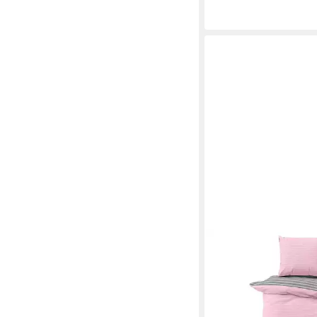
VISAGGIO
Bettwäsche Baumwoll
155x200, 155x220, 
200x220 oder 240x22
2 teilig, Stripe Wend