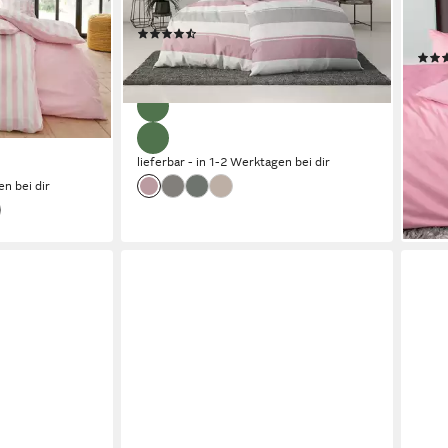
ten, ab
Bettwäsche, ab Gr. 135x200 cm
alle 
(170)
Mark
ab 18,99 €
UVP
41,99 €
ab 5
€
-55%
-25
liefe
lieferbar - in 1-2 Werktagen bei dir
en bei dir