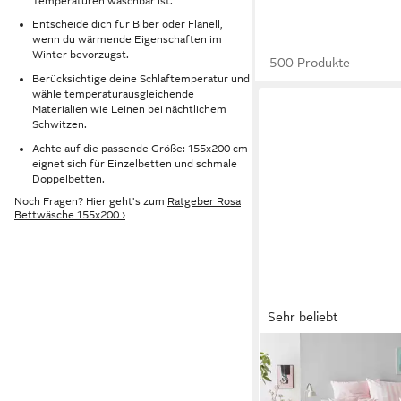
Temperaturen waschbar ist.
Entscheide dich für Biber oder Flanell,
wenn du wärmende Eigenschaften im
Winter bevorzugst.
500 Produkte
Berücksichtige deine Schlaftemperatur und
wähle temperaturausgleichende
Materialien wie Leinen bei nächtlichem
Schwitzen.
Achte auf die passende Größe: 155x200 cm
eignet sich für Einzelbetten und schmale
Doppelbetten.
Noch Fragen? Hier geht's zum
Ratgeber Rosa
Bettwäsche 155x200 ›
Sehr beliebt
OTTO HOME
Wendebettwäsche Gre
2 teilig, Bettwäsche mi