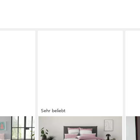
Sehr beliebt
OTTO HOME
JANI
ta, Renforcé,
Bettwäsche Yonne, Renforcé, 2 teilig,
Bett
t Streifen in
in frischen Farben, gestreifte
teili