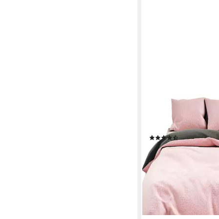
LEONADO VICENTI
Bettwäsche Winter Te
Fleece, 2 teilig, Flau
Cashmere Touch, Einf
(171)
ab 25,50 €
UVP
38,94 
-35%
lieferbar - in 2-3 Werktag
+2