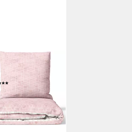
ADO VICENTI
wäsche Baumwolle fein gewebt,
orcé, 2 teilig, modernes Rauten
gn in Rosa Weiß
(5)
5,50 €
rbar - in 2-3 Werktagen bei dir