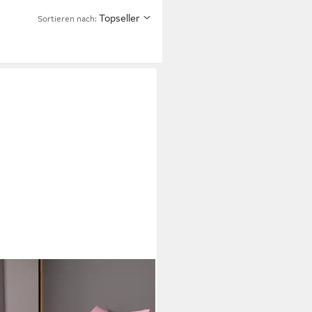
Topseller
Sortieren nach:
NE
wäsche Colors, Mako-Satin, 2
g, feinfädige uni Bettwäsche für