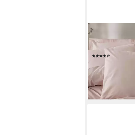
L'ESSENTIEL MAISON
Bettwäsche Set Plain,
teilig, Langlebige Quali
Weich, 3 Größen
(14)
16,00 €
24,00 €
-33%
lieferbar in 3 Wochen