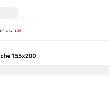
ty
Marken
Sale
sche 155x200