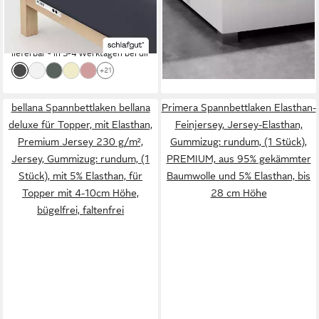
PREMIUM Boxspringbett
Spannbetttuch
-20%
-33%
Laken bis 40 cm Höhe,
lieferbar - in 6-8 Werktagen bei dir
dehnbar blickdicht, straff
+17
lieferbar - in 3-4 Werktagen bei dir
+21
bellana Spannbettlaken bellana
Primera Spannbettlaken Elasthan-
deluxe für Topper, mit Elasthan,
Feinjersey, Jersey-Elasthan,
Premium Jersey 230 g/m²,
Gummizug: rundum, (1 Stück),
Jersey, Gummizug: rundum, (1
PREMIUM, aus 95% gekämmter
Stück), mit 5% Elasthan, für
Baumwolle und 5% Elasthan, bis
Topper mit 4-10cm Höhe,
28 cm Höhe
bügelfrei, faltenfrei