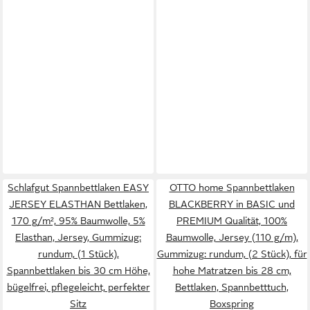
Schlafgut Spannbettlaken EASY
OTTO home Spannbettlaken
JERSEY ELASTHAN Bettlaken,
BLACKBERRY in BASIC und
170 g/m², 95% Baumwolle, 5%
PREMIUM Qualität, 100%
Elasthan, Jersey, Gummizug:
Baumwolle, Jersey (110 g/m),
rundum, (1 Stück),
Gummizug: rundum, (2 Stück), für
Spannbettlaken bis 30 cm Höhe,
hohe Matratzen bis 28 cm,
bügelfrei, pflegeleicht, perfekter
Bettlaken, Spannbetttuch,
Sitz
Boxspring