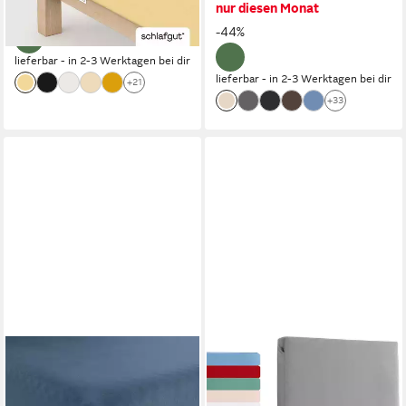
nur diesen Monat
-21%
Matratzen bis 30cm Höhe,
-44%
dehnbar blickdicht, straff
lieferbar - in 2-3 Werktagen bei dir
lieferbar - in 2-3 Werktagen bei dir
+21
+33
ERWIN MÜLLER
LIVESSA
Spannbettlaken
Spannbettlaken Jersey
Spannbettlaken "Freising",
Spannbettlaken Bettlaken