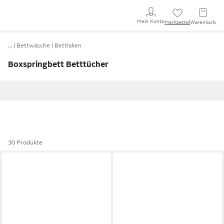
Mein Konto
Merkzettel
Warenkorb
…
Bettwäsche
Bettlaken
Boxspringbett Betttücher
30 Produkte