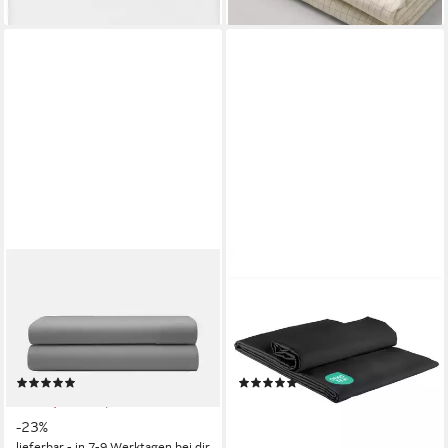
& Komfort
SITHEIM-EUROPE
CLINOTEST
Bettlaken Glattes Bettlaken
Bettlaken Satin, glattes Laken
ohne Spanngummi, Renforcé,
ohne Gummizug in 240x290
(1 Stück), Weich und
cm, Baumwolle, Gummizug:
atmungsaktiv
Ohne Gummizug
(2)
(6)
ab 26,99 €
27,95 €
34,99 €
lieferbar - in 4-5 Werktagen bei dir
-23%
lieferbar - in 7-9 Werktagen bei dir