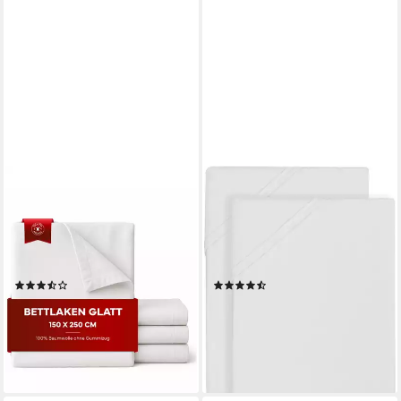
TEXPOT
BIBERNA
Bettlaken glatt Betttuch
Betttuch Bennet, Biber,
Abdecktuch Stecklaken 140
Gummizug: ohne, (2 Stück),
Gramm, Gummizug: ohne, (1
wärmender Feinbiber (1 Pack
Stück)
mit 2 Stück)
(15)
(35)
ab 10,19 €
ab 32,31 €
UVP
11,95 €
UVP
39,95 €
-15%
-19%
lieferbar - in 5-6 Werktagen bei dir
lieferbar - in 2-3 Werktagen bei dir