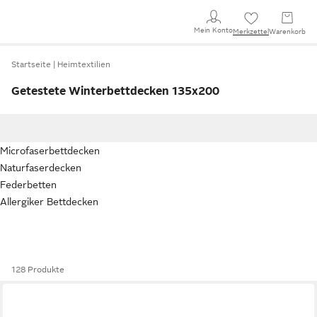
Mein Konto
Merkzettel
Warenkorb
Startseite
Heimtextilien
Getestete Winterbettdecken 135x200
Microfaserbettdecken
Naturfaserdecken
Federbetten
Allergiker Bettdecken
128 Produkte