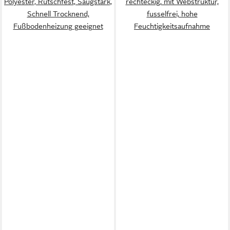
Polyester, Rutschfest, Saugstark,
rechteckig, mit Webstruktur,
Schnell Trocknend,
fusselfrei, hohe
Fußbodenheizung geeignet
Feuchtigkeitsaufnahme