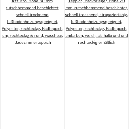
Azzurro, Höhe 30 mm,
Teppich, Badvorleger, Höhe 20
rutschhemmend beschichtet,
mm, rutschhemmend beschichtet,
schnell trocknend,
schnell trocknend, strapazierfähig,
fußbodenheizungsgeeignet,
fußbodenheizungsgeeignet,
Polyester, rechteckig, Badteppich,
Polyester, rechteckig, Badteppich,
uni, rechteckig & rund, waschbar,
unifarben, weich, als halbrund und
Badezimmerteppich
rechteckig erhältlich