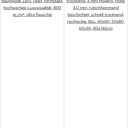
Baumwolle Zero Twist, formstabil,
trocknend, 4 mm Modern, Höhe
hochwertige Luxusqualität, 800
4.0 mm, rutschhemmend
gr./m², ultra flauschig
beschichtet, schnell trocknend,
rechteckig, BxL: 40x60, 50x80,
60x90, 80x140cm