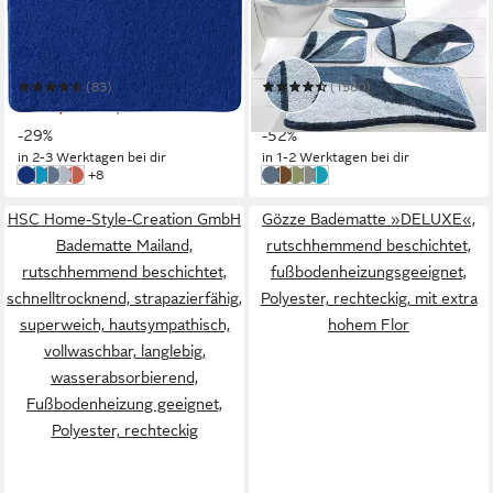
Badematte Badematte
Badematte Magnus,
"Rhodos"
Badvorleger, Badezimmer
Teppich
Mehrere Größen
Mehrere Größen
(83)
(1580)
ab 23,95 €
ab 13,49 €
33,95 €
UVP
27,99 €
-29%
-52%
in 2-3 Werktagen bei dir
in 1-2 Werktagen bei dir
weitere Farben:
+8
royalblau
türkis
blau
silber
terra
dunkelblau
braun
grün
grau
blau
HSC Home-Style-Creation GmbH
Gözze Badematte »DELUXE«,
Badematte Mailand,
rutschhemmend beschichtet,
rutschhemmend beschichtet,
fußbodenheizungsgeeignet,
schnelltrocknend, strapazierfähig,
Polyester, rechteckig, mit extra
superweich, hautsympathisch,
hohem Flor
vollwaschbar, langlebig,
wasserabsorbierend,
Fußbodenheizung geeignet,
Polyester, rechteckig