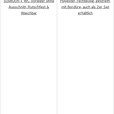
50x80cm + WC Vorleger ohne
Polyester, rechteckig, gestreift,
Ausschnitt, Rutschfest &
mit Bordüre, auch als 2er Set
Waschbar
erhältlich