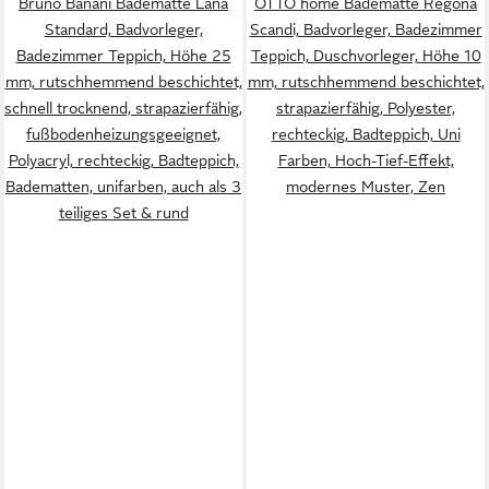
Bruno Banani Badematte Lana
OTTO home Badematte Regona
Standard, Badvorleger,
Scandi, Badvorleger, Badezimmer
Badezimmer Teppich, Höhe 25
Teppich, Duschvorleger, Höhe 10
mm, rutschhemmend beschichtet,
mm, rutschhemmend beschichtet,
schnell trocknend, strapazierfähig,
strapazierfähig, Polyester,
fußbodenheizungsgeeignet,
rechteckig, Badteppich, Uni
Polyacryl, rechteckig, Badteppich,
Farben, Hoch-Tief-Effekt,
Badematten, unifarben, auch als 3
modernes Muster, Zen
teiliges Set & rund