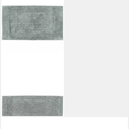
CAWÖ HOME
Badematte Luxus Badteppich
1000
129,90 €
in 2-3 Werktagen bei dir