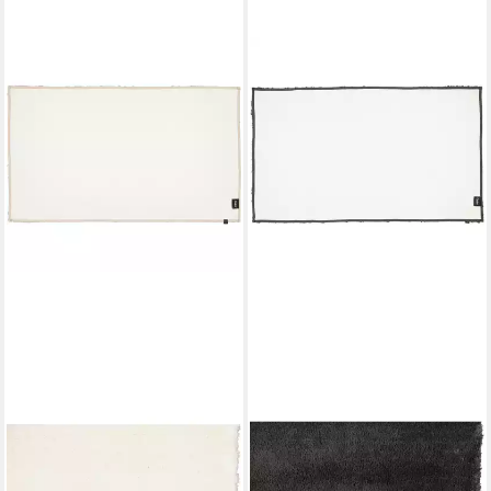
CAWÖ HOME
CAWÖ HOME
Badematte Solid 1009
Badematte Solid 1009
ab 104,95 €
ab 104,95 €
UVP
119,90 €
UVP
119,90 €
-12%
-12%