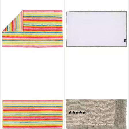
CAWÖ HOME
CAWÖ HOME
Badematte Lifestyle Streifen
Badematte Luxury Home
7008
Two-Tone 590
ab 79,90 €
(1)
in 2-3 Werktagen bei dir
ab 81,14 €
in 2-3 Werktagen bei dir