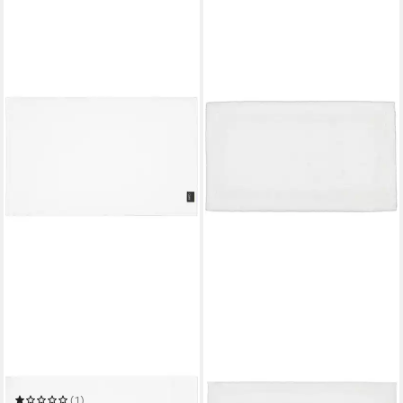
CAWÖ
CAWÖ HOME
Duschmatte Classic 303
Badematte Luxus Badteppich
1000
(1)