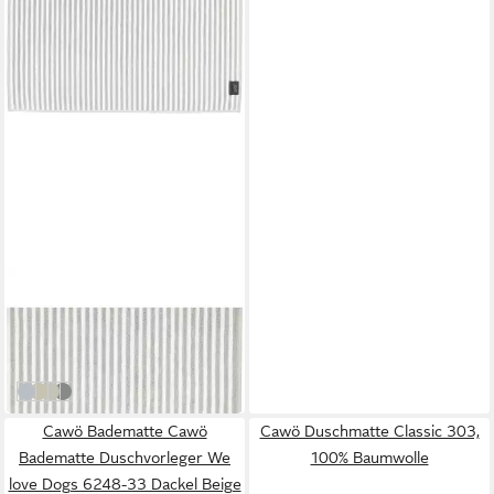
CAWÖ
Duschmatte Two-Tone
Stripes 480
28,95 €
in 2-3 Werktagen bei dir
76
33
70
77
Cawö Badematte Cawö
Cawö Duschmatte Classic 303,
Badematte Duschvorleger We
100% Baumwolle
love Dogs 6248-33 Dackel Beige