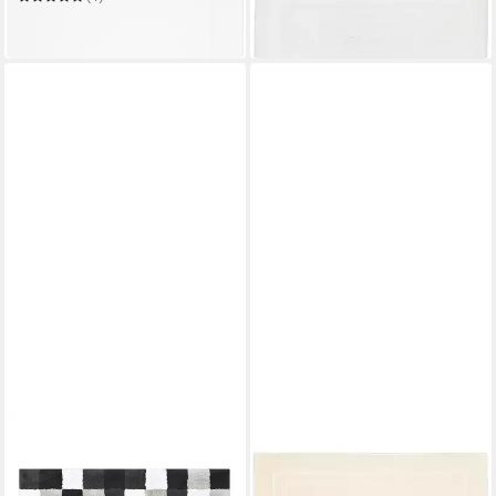
123,41 €
21,95 €
in 2-3 Werktagen bei dir
leider ausverkauft
CAWÖ HOME
Badematte Square 1011
ab 69,90 €