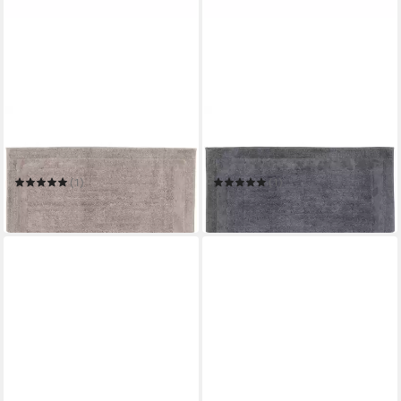
CAWÖ HOME
CAWÖ HOME
Badematte Luxus Badteppich
Badematte Luxus Badteppich
1000
1000
(1)
(1)
129,90 €
123,41 €
leider ausverkauft
in 2-3 Werktagen bei dir