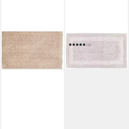
CAWÖ HOME
CAWÖ HOME
Badematte Solid 1009
Badematte Luxus Badteppich
ab 104,95 €
1000
UVP
119,90 €
-12%
(2)
ab 99,90 €
129,90 €
in 2-3 Werktagen bei dir
-23%
in 2-3 Werktagen bei dir