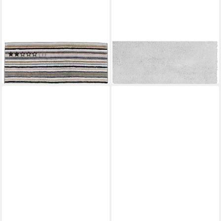
CAWÖ HOME
CAWÖ HOME
Badematte Lifestyle 7048
Badematte Solid 1009
ab 104,95 €
UVP
119,90 €
(1)
ab 109,90 €
-12%
leider ausverkauft
leider ausverkauft