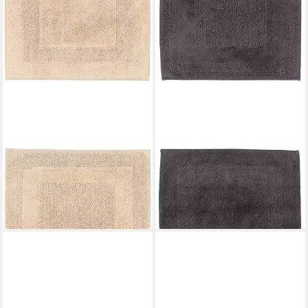
CAWÖ HOME
CAWÖ HOME
Badematte Luxus Badteppich
Badematte Luxus Badteppich
1000
1000
ab 59,90 €
ab 56,91 €
leider ausverkauft
in 2-3 Werktagen bei dir