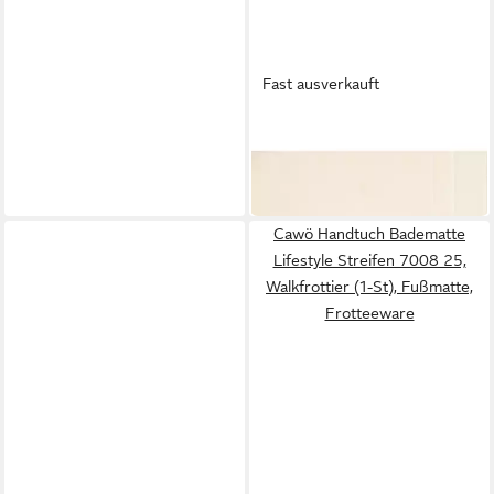
Fast ausverkauft
CAWÖ
Duschmatte Classic 303
20,85 €
in 2-3 Werktagen bei dir
Cawö Handtuch Badematte
Lifestyle Streifen 7008 25,
Walkfrottier (1-St), Fußmatte,
Frotteeware