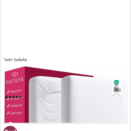
Sehr beliebt
PATAYA
Matratzenschoner 90x200, 140x200, 160x200, 180x200
Matratzenauflage, Fitted wasserundurchlässig, atmungsaktiv,
pflegeleicht
(124)
ab 12,99 €
UVP
33,99 €
-62%
lieferbar - in 4-5 Werktagen bei dir