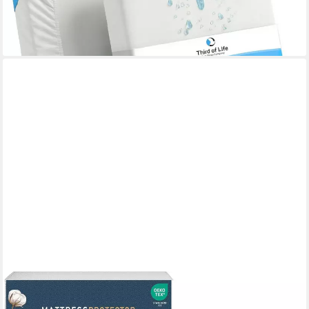
ab 19,95 €
UVP
24,95 €
-20%
lieferbar - in 2-3 Werktagen bei dir
BRB HOME
Matratzenschoner wasserdichte Matratzenauflage Baumwolle