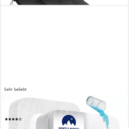
Sehr beliebt
GENTLE NORTH
Matratzenschoner Wasserdichter, atmungsaktiver
Matratzenschoner – leise & waschbar
(43)
ab 9,99 €
UVP
11,99 €