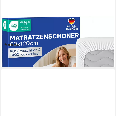
BLUMTAL
Matratzenschoner Wasserdichter - Atmungsaktive
Matratzenauflage mit Spannfixierung - ohne Knistern, Oeko Tex
Zertifiziert
(263)
ab 12,99 €
UVP
19,99 €
-35%
lieferbar - in 2-3 Werktagen bei dir