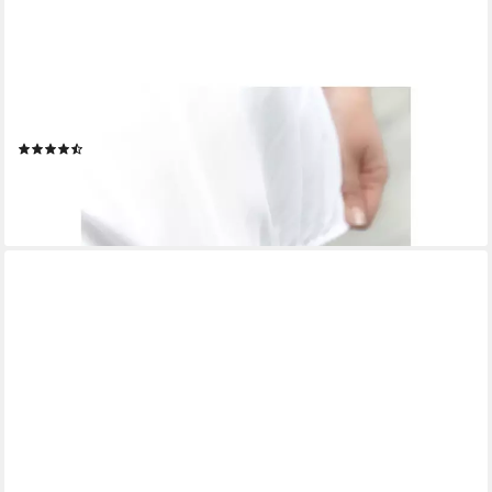
COFI 1453
Matratzenschoner Wasserdichte Matratzenschoner mit
Rundumgummizug Nässeschutz
(30)
ab 9,95 €
14,95 €
-33%
lieferbar - in 4-5 Werktagen bei dir