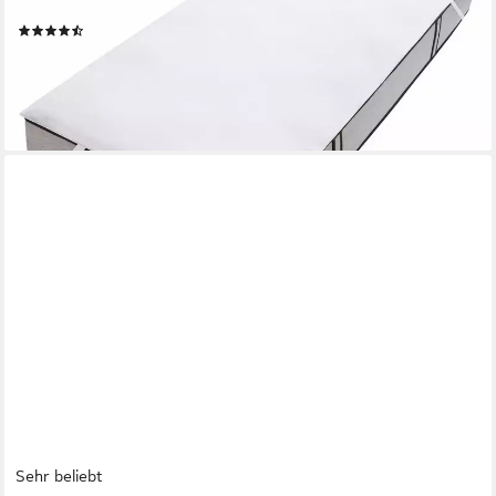
(Hausstauballergiker), atmungsaktiv
(3067)
ab 5,49 €
UVP
11,99 €
nur diesen Monat
-54%
lieferbar - in 1-2 Werktagen bei dir
Sehr beliebt