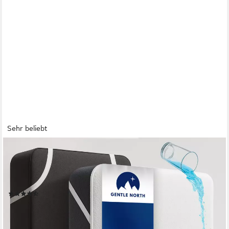
Sehr beliebt
GENTLE NORTH
Matratzenschoner Matratzenauflage als Nässeschutz für Kinder
o. Inkontinenz wasserdicht 100% wasserabweisend - wasserfest
- allergikergeeignet - Eckbändern
(304)
ab 6,29 €
11,99 €
-48%
lieferbar - in 2-3 Werktagen bei dir