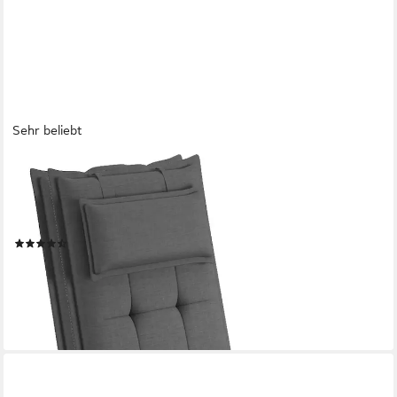
Sehr beliebt
SUNNYPILLOW
Hochlehnerauflage Gartenstuhlauflagen mit abnehmbarem
Kopfpolster 120x50x9 cm, (2 St), Auflage Polsterauflagen UV-
Lichtecht
(99)
ab 67,99 €
84,96 €
-20%
lieferbar - in 4-5 Werktagen bei dir
+1