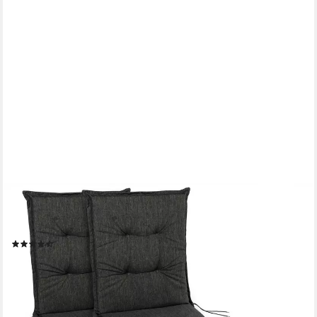
SUNNYPILLOW
Liegenauflage Polsterauflagen für Gartenliege 190 x 60 x 9cm, 2
Stück Anthrazit UV-Lichtecht
(39)
82,38 €
102,97 €
-20%
lieferbar - in 4-5 Werktagen bei dir
+1