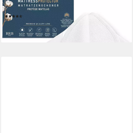
Matratzenschutz Baumwolle, OEKO-TEX Zertifiziert,
Atmungsaktiv, Waschbar
(39)
ab 7,29 €
UVP
21,99 €
-67%
lieferbar - in 4-5 Werktagen bei dir