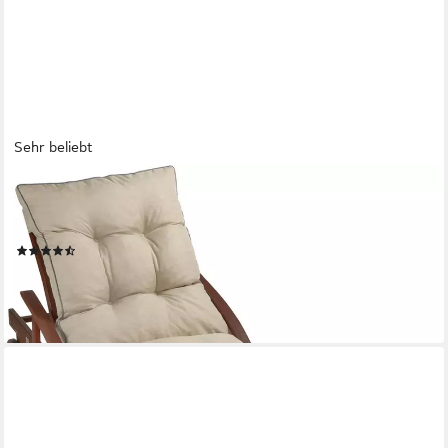
Sehr beliebt
SUNNYPILLOW
Liegenauflage 200 x 60 - Auflage für Gartenliege extra dick
13cm, Cremefarben
(25)
62,99 €
lieferbar - in 4-5 Werktagen bei dir
+2