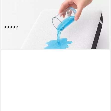
GENTLE NORTH
Matratzenschoner Matratzenauflage als Nässeschutz für Kinder
o. wasserdicht 100% wasserabweisend - wasserfest -
allergikergeeignet - Eckbändern
(275)
ab 5,40 €
11,99 €
-55%
lieferbar - in 2-3 Werktagen bei dir