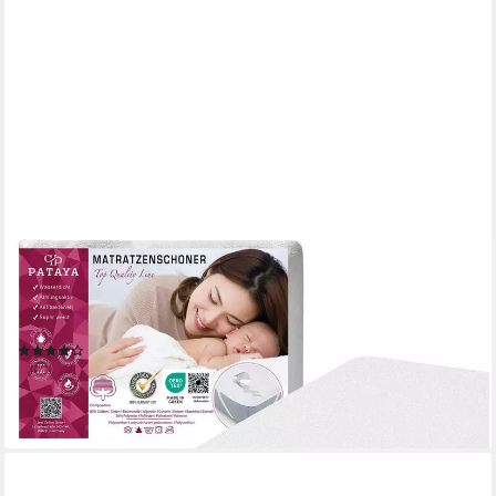
PATAYA
Matratzenschoner, Matratzenauflage wasserdicht,
Matratzenschutz, OEKO-TEX zertifiziert Premium, waschbar, in
alle Größen, ohne Knistern, wasserfest
(427)
ab 5,89 €
UVP
13,99 €
-58%
lieferbar - in 4-5 Werktagen bei dir