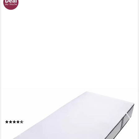
OTTO HOME
Matratzenauflage Auflage 90x200 cm, 140x200 cm & weitere
Größen, wasserdicht (Inkontinenz), Allergiker geeignet
(Hausstauballergiker), atmungsaktiv
(340)
ab 9,99 €
UVP
19,99 €
nur bis Dienstag