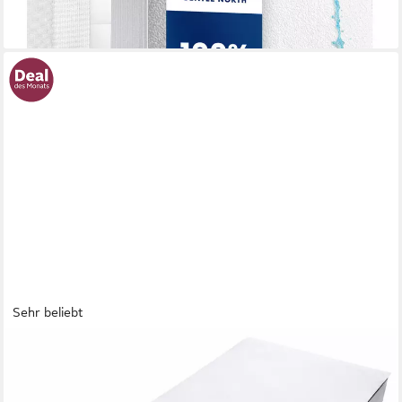
-17%
lieferbar - in 2-3 Werktagen bei dir
Sehr beliebt
OTTO HOME
Matratzenauflage Weisser,Auflage 90x200 cm, 140x200 cm und
weiteren Größen,wasserdicht (Inkontinenz), Allergiker geeignet