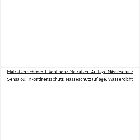
Matratzenschoner Inkontinenz Matratzen Auflage Nässeschutz
Sensalou, Inkontinenzschutz, Nässeschutzauflage, Wasserdicht