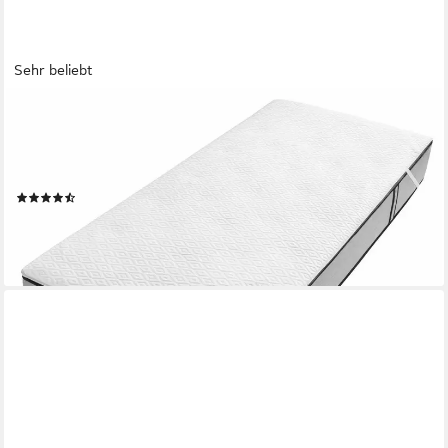
Sehr beliebt
OTTO HOME
Matratzenauflage Rhomber, Auflage 90x200 cm, 140x200 cm
und weiteren Größen,wasserdicht (Inkontinenz), Allergiker
geeignet (Hausstauballergiker), atmungsaktiv
(871)
ab 11,49 €
UVP
18,99 €
-39%
lieferbar - in 1-2 Werktagen bei dir