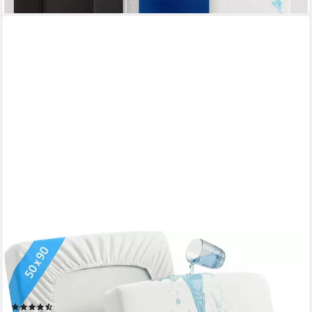
THIRD OF LIFE
Matratzenschoner Atmungsaktive Matratzenauflage LISA 100%
Wasserdichter Matratzenschutz, Matratzen-Topper mit
Seitenwänden
(18)