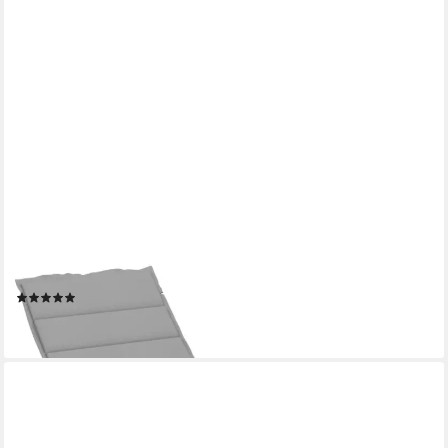
VIDAXL
Sitzauflage Sonnenliegen-Auflage Grau 200x70x3 cm Oxford-
Gewebe, (1 St)
(2)
43,99 €
lieferbar - in 4-5 Werktagen bei dir