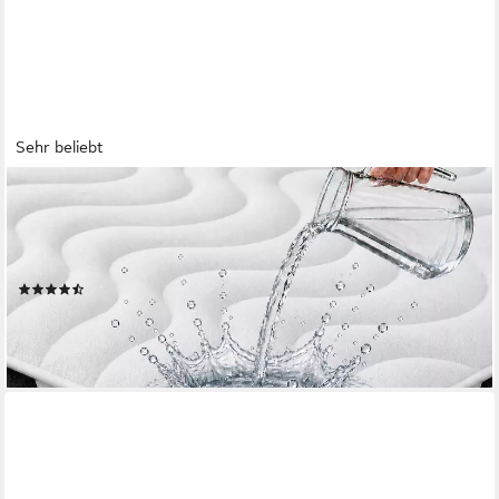
Sehr beliebt
KOMFORTEC
Matratzenschoner 100 g/m², 90x200, 120x200, 140x200,
160x200, 180x200 oder 200x200 cm 1 oder 2 Stück
Wasserdichter Matratzenauflage
(262)
ab 10,49 €
UVP
27,90 €
-62%
lieferbar - in 2-3 Werktagen bei dir