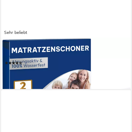
Sehr beliebt
BLUMTAL
Matratzenschoner wasserdicht und atmungsaktiv - Oeko-Tex
zertifizierte Matratzenauflage Matratzenschutz ohne Knistern
(549)
ab 13,99 €
UVP
21,99 €
-36%
lieferbar - in 2-3 Werktagen bei dir