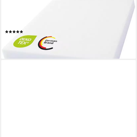
KINDERWELT
Polsterauflage 1 x Schaumstoff Polster Schaumstoffplatte
Schaum Matratze 40 x 40 x 6, lässt sich problemlos zuschneiden
(Cuttermesser, Tepichmesser)
(2)
5,50 €
UVP
22,00 €
-75%
lieferbar - in 2-3 Werktagen bei dir