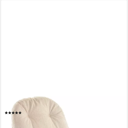
KRINES HOME
Hochlehnerauflage Schaukelstuhl Auflage Kissen Kissenauflage
für Schaukelsessel, deutsche Herstellung
(6)
49,00 €
lieferbar - in 4-5 Werktagen bei dir