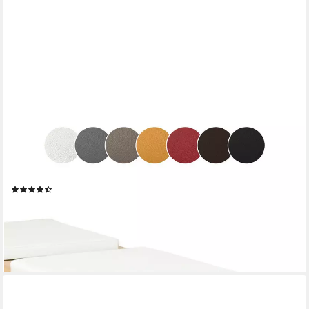
LYCCE
Bankauflage Klemmkissen, Sitzkissen 1 Leiste, 35cm Klemmtiefe,
weich gepolstert, (1 St), verrutscht nicht, hochwertiger
Kunstlederbezug, verschiedene Farben
(33)
22,95 €
UVP
27,95 €
-18%
lieferbar - in 2-3 Werktagen bei dir
+2