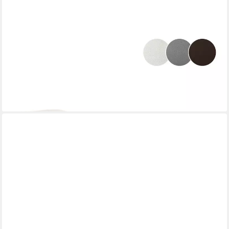
LYCCE
Bankauflage Klemmkissen 2 Leisten (kein Verrutschen) weiches
Sitzkissen für Bank, (1 St)
22,95 €
lieferbar - in 2-3 Werktagen bei dir