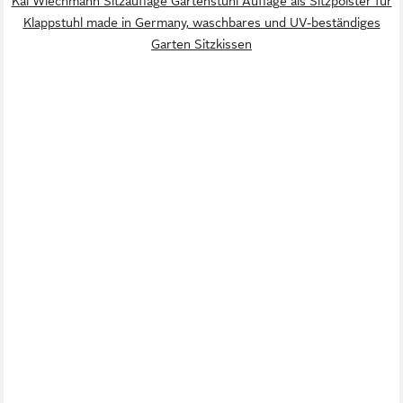
Kai Wiechmann Sitzauflage Gartenstuhl Auflage als Sitzpolster für
Klappstuhl made in Germany, waschbares und UV-beständiges
Garten Sitzkissen