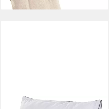
+1
QUEENS TEXTILES
Sitzauflage Bettsitzkissen inkl. Bezug, (1 St)