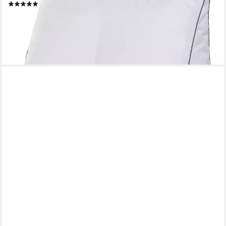
(3)
63,99 €
UVP
72,95 €
-12%
lieferbar - in 3-4 Werktagen bei dir