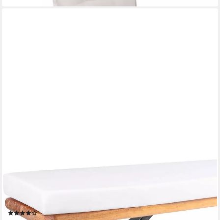
TEXDEKO
Polsterauflage Schaumstoff für Bierbankhussen/
Bierbankauflagen/ Bierzeltgarnitur, (1 St), für besseren
Sitzkomfort, Maße: nach Wahl
(5)