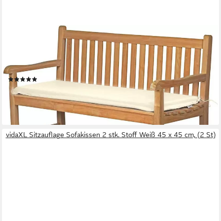
KAI WIECHMANN
Bankauflage Sitzauflage 100 - 190 x 47 cm als Polster für
Holzbank made in Germany, waschbares und UV-beständiges
Bank Sitzpolster
(2)
ab 93,99 €
lieferbar - in 3-4 Werktagen bei dir
vidaXL Sitzauflage Sofakissen 2 stk. Stoff Weiß 45 x 45 cm, (2 St)