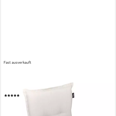
Fast ausverkauft
LILENO HOME
Polsterauflage Gartenstuhl Niedriglehner Auflage, bequeme
Sitzauflage für Gartenmöbel, (1 St., 1er Set), Polsterauflage
Natur Y, Sitzpolster für Klappstühle
(1)
36,99 €
lieferbar - in 2-3 Werktagen bei dir
+7