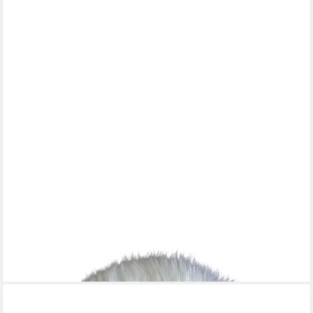
KAISER
Sitzauflage rund, einseitig Fell Ø 35 cm
24,99 €
UVP
29,99 €
-17%
lieferbar - in 3-4 Werktagen bei dir
+1