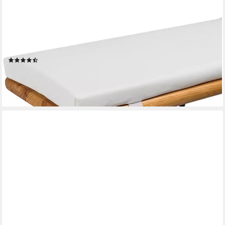
TEXDEKO
Bankauflage mit Reißverschluss und Polsterung zum selber
Aufziehen, (1 St), 220x25x2cm/4cm, Top Qualität
(10)
24,95 €
lieferbar - in 3-4 Werktagen bei dir
+3