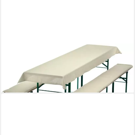
WAIDMEISTER
Bankauflage Bierbankauflagen 3er Set - Auflagen für
Bierzeltgarnitur
26,99 €
lieferbar - in 3-4 Werktagen bei dir
+10