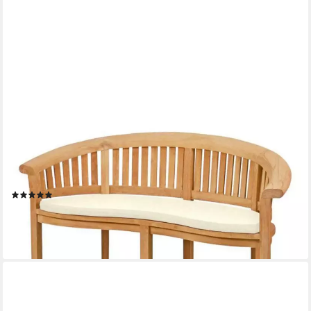
KAI WIECHMANN
Bankauflage Sitzauflage 139 x 49 cm als hochwertiges Polster
für Bananenbank, waschbares & UV-beständiges Kissen für
Gartenbank
(4)
126,99 €
lieferbar - in 3-4 Werktagen bei dir