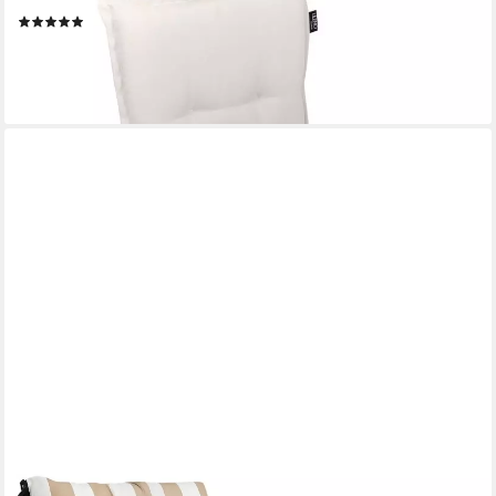
Natur Y, Sitzpolster für Klappstühle
(1)
36,99 €
lieferbar - in 2-3 Werktagen bei dir
+7
AMAZINGGIRL