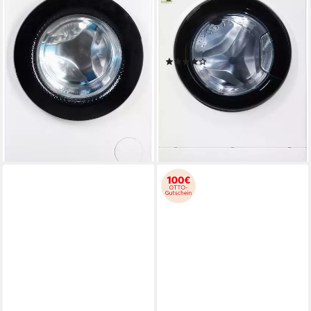
BS
9 kg
Kapazität Waschen
76 dB(A)
Betriebsgeräusch
9 kg
Kapazität Waschen
1400 U/min
Schleuderdrehzahl
72 dB(A)
Betriebsgeräusch
1400 U/min
Schleuderdrehzahl
Produktdatenblatt
(43)
Produktdatenblatt
579,00 €
UVP
1.149,00 €
479,00 €
UVP
649,00 €
16,81 €
mtl. in 48 Raten
17,19 €
mtl. in 36 Raten
-50%
-26%
lieferbar - in 2-3 Werktagen bei dir
lieferbar - in 2-3 Werktagen bei dir