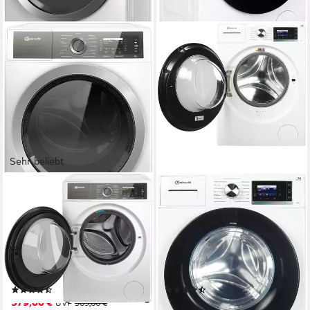
Sehr beliebt
BAUKNECHT
BAUKNECHT
Waschmaschine B7X 89E
Waschmaschine B6R 88E
SILENCE DE
SILENCE DE
8 kg
Kapazität Waschen
8 kg
Kapazität Waschen
65 dB(A)
Betriebsgeräusch
72 dB(A)
Betriebsgeräusch
1400 U/min
Schleuderdrehzahl
1400 U/min
Schleuderdrehzahl
Produktdatenblatt
Produktdatenblatt
(111)
(125)
579,00 €
499,00 €
UVP
909,00 €
UVP
719,00 €