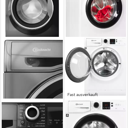
Fast ausverkauft
BAUKNECHT
BAUKNECHT
Waschmaschine W9 S6300 A
Waschmaschine WAM 914 A
9 kg
Kapazität Waschen
9 kg
Kapazität Waschen
76 dB(A)
Betriebsgeräusch
76 dB(A)
Betriebsgeräusch