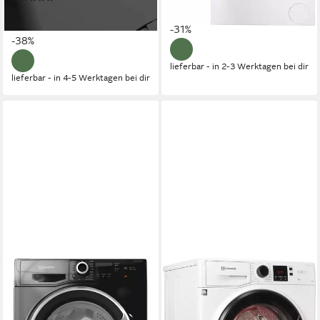
UVP
909,00 €
428,99 €
UVP
689,00 €
18,26 €
mtl. in 48 Raten
15,39 €
mtl. in 36 Raten
-31%
-38%
lieferbar - in 2-3 Werktagen bei dir
lieferbar - in 4-5 Werktagen bei dir