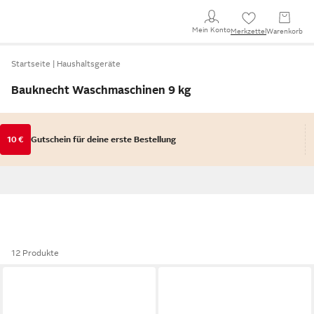
Mein Konto
Merkzettel
Warenkorb
Startseite
Haushaltsgeräte
Bauknecht Waschmaschinen 9 kg
10 €
Gutschein für deine erste Bestellung
12 Produkte