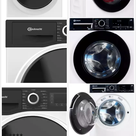
BAUKNECHT
BAUKNECHT
Waschmaschine STEAM
Waschmaschine B WM 9A12
PLUS 9A2JGSP
BC
9 kg
Kapazität Waschen
9 kg
Kapazität Waschen
76 dB(A)
Betriebsgeräusch
72 dB(A)
Betriebsgeräusch
1400 U/min
Schleuderdrehzahl
1400 U/min
Schleuderdrehzahl
Produktdatenblatt
Produktdatenblatt
(1)
629,00 €