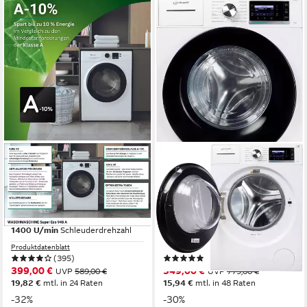
BAUKNECHT
BAUKNECHT
Waschmaschine Super Eco
Waschmaschine B6R 98E
948 A
SILENCE DE
9 kg
Kapazität Waschen
9 kg
Kapazität Waschen
76 dB(A)
Betriebsgeräusch
72 dB(A)
Betriebsgeräusch
1400 U/min
Schleuderdrehzahl
1400 U/min
Schleuderdrehzahl
Produktdatenblatt
Produktdatenblatt
(395)
(22)
399,00 €
549,00 €
UVP
589,00 €
UVP
779,00 €
19,82 €
mtl. in 24 Raten
15,94 €
mtl. in 48 Raten
-32%
-30%