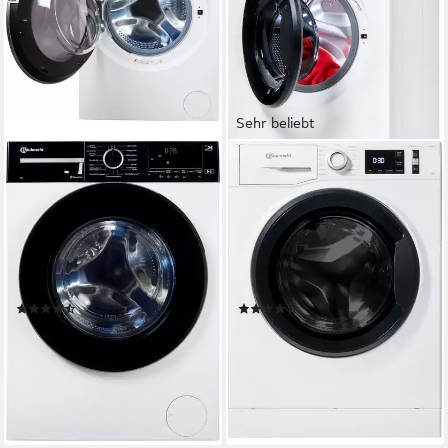
Sehr beliebt
BAUKNECHT
BAUKNECHT
Waschmaschine B WM Smart
Waschmaschine Super Eco
Eco 9A
9464 A
9 kg
Kapazität Waschen
9 kg
Kapazität Waschen
72 dB(A)
Betriebsgeräusch
76 dB(A)
Betriebsgeräusch
1400 U/min
Schleuderdrehzahl
1400 U/min
Schleuderdrehzahl
Produktdatenblatt
Produktdatenblatt
(17)
(1111)
439,00 €
439,00 €
UVP
649,00 €
UVP
1.019,00 €
15,75 €
mtl. in 36 Raten
15,75 €
mtl. in 36 Raten
-32%
-57%
lieferbar - in 2-3 Werktagen bei dir
lieferbar - in 2-3 Werktagen bei dir