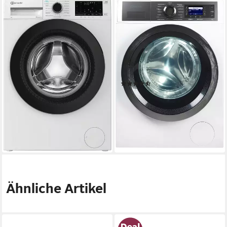
BAUKNECHT
BAUKNECHT
Waschmaschine B W 9A30
Waschmaschine B7 99
BS
SILENCE DE
9 kg
Kapazität Waschen
9 kg
Kapazität Waschen
72 dB(A)
Betriebsgeräusch
72 dB(A)
Betriebsgeräusch
1400 U/min
Schleuderdrehzahl
1400 U/min
Schleuderdrehzahl
Produktdatenblatt
Produktdatenblatt
(8)
479,00 €
UVP
629,00 €
649,00 €
UVP
979,00 €
17,19 €
mtl. in 36 Raten
18,84 €
mtl. in 48 Raten
-24%
-34%
lieferbar - in 4-5 Werktagen bei dir
lieferbar - in 2-3 Werktagen bei dir
Ähnliche Artikel