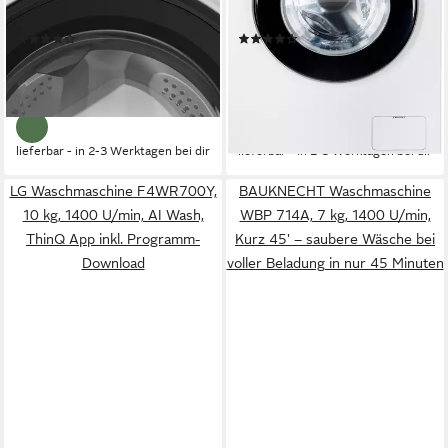
Produktdatenblatt
Produktdatenblatt
(23)
(169)
402,99 €
399,00 €
UVP
1.029,00 €
UVP
899,00 €
14,46 €
mtl. in 36 Raten
19,82 €
mtl. in 24 Raten
-61%
-56%
lieferbar - in 2-3 Werktagen bei dir
lieferbar - in 2-3 Werktagen bei dir
LG Waschmaschine F4WR700Y,
BAUKNECHT Waschmaschine
10 kg, 1400 U/min, AI Wash,
WBP 714A, 7 kg, 1400 U/min,
ThinQ App inkl. Programm-
Kurz 45' – saubere Wäsche bei
Download
voller Beladung in nur 45 Minuten