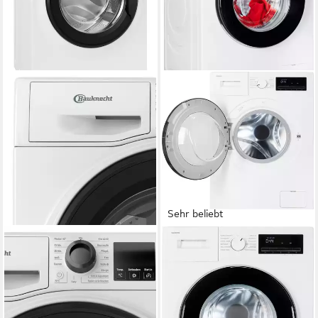
Sehr beliebt
BAUKNECHT
SAMSUNG
Waschmaschine W10 W6400
Waschmaschine WW3000FM
A
WW90FG3M05AW
10 kg
Kapazität Waschen
9 kg
Kapazität Waschen
76 dB(A)
Betriebsgeräusch
76 dB(A)
Betriebsgeräusch
1400 U/min
Schleuderdrehzahl
1400 U/min
Schleuderdrehzahl