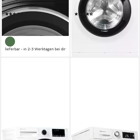
1400 U/min
Schleuderdrehzahl
1400 U/min
Schleuderdrehzahl
Produktdatenblatt
Produktdatenblatt
(17)
(4)
362,99 €
399,00 €
UVP
589,00 €
UVP
589,00 €
18,03 €
mtl. in 24 Raten
19,82 €
mtl. in 24 Raten
-38%
-32%
lieferbar - in 2-3 Werktagen bei dir
lieferbar - in 4-5 Werktagen bei dir