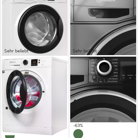
Sehr beliebt
Sehr beliebt
BAUKNECHT
BAUKNECHT
Waschmaschine Super Eco
Waschmaschine W8 S6300 A
845 A
8 kg
Kapazität Waschen
76 dB(A)
Betriebsgeräusch
8 kg
Kapazität Waschen
1400 U/min
Schleuderdrehzahl
76 dB(A)
Betriebsgeräusch
1400 U/min
Schleuderdrehzahl
Produktdatenblatt
(89)
Produktdatenblatt
354,99 €
UVP
949,00 €
(2072)
nur bis Dienstag
369,00 €
UVP
1.029,00 €
17,63 €
mtl. in 24 Raten
18,33 €
mtl. in 24 Raten
-63%
-64%