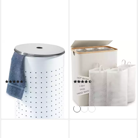
HOME4YOU
JUMPEAK
Wäschetonne
Wäschebox wäschekorb 3
Wäschesammler, 37 Liter, H
fächer,wäschekorb mit deckel,
54 cm, Weiß, Edelstahl, (1 St),
Mit
mit Deckel, Belüftungslöcher,
Deckel,Griffdesign,Faltbar,Sortie
(5)
(5)
Ø 29 cm
38,89 €
45,92 €
UVP
62,99 €
lieferbar - in 3-4 Werktagen bei dir
-27%
lieferbar - in 6-8 Werktagen bei dir