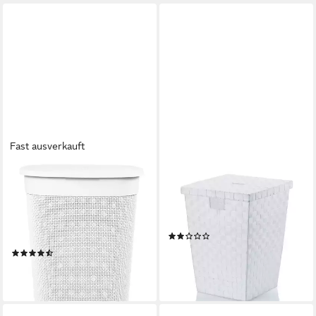
Fast ausverkauft
ONDIS24
KELA
Wäschebox Wäschekorb Filo
Wäschebox Alvaro, zwei
aus Kunststoff 55 Liter, gut
seitliche Griffe, mittig
belüftet, neues italienisches
liegender Deckel
(2)
Design, edle Verarbeitung
49,95 €
(16)
lieferbar - in 4-5 Werktagen bei dir
29,95 €
lieferbar - in 4-5 Werktagen bei dir
+1