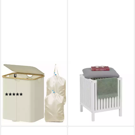
LIFEWIT
RELAXDAYS
Wäschebox Pfandflaschen
Wäschebox Wäschekorb zum
Sammelbehälter 2 fächer mit
Sitzen Walnussholz, Weiß-
Deckel
Grau
(1)
49,99 €
UVP
89,99 €
30,99 €
UVP
60,98 €
-44%
-49%
lieferbar - in 3-4 Werktagen bei dir
lieferbar - in 5-6 Werktagen bei dir