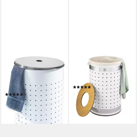
HOME4YOU
ELUNO
Wäschetonne Weiß, Edelstahl,
Wäschetonne mit Deckel und
54 Liter Fassungsvermögen,
Wäschesack rund 50L, aus
H 57 cm, Ø 35 cm, mit Deckel
Metall (1 St)
(3)
und Belüftungslöchern
77,99 €
UVP
101,99 €
(9)
43,99 €
-24%
lieferbar - in 3-4 Werktagen bei dir
lieferbar - in 3-4 Werktagen bei dir