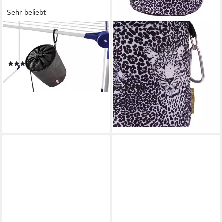
Sehr beliebt
LEIFHEIT
BELLACOTT
Hängeaufbewahrung
Wäscheklammern
Wäscheklammerbeutel
Wäscheklammerbeutel aus
(90)
Baumwolle mit zwei
ab 14,18 €
Karabinerhaken
lieferbar - in 3-4 Werktagen bei dir
(22)
16,95 €
lieferbar - in 4-5 Werktagen bei dir
+17