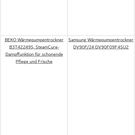
BEKO Wärmepumpentrockner
Samsung Wärmepumpentrockner
B3T42249S, SteamCure-
DV90F/24 DV90F09F4SU2
Dampffunktion für schonende
Pflege und Frische