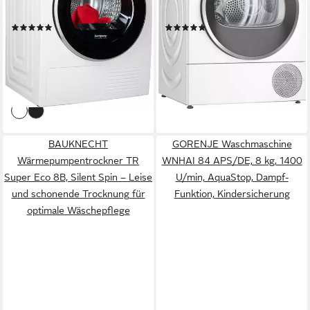
Display - Einfache und
Kondensator, Halbe Beladung,
Produktdatenblatt
Produktdatenblatt
komfortable Bedienung
Reversierende Trommel
(102)
(98)
777,00 €
699,00 €
UVP
1.499,00 €
UVP
1.369,00 €
-48%
-49%
lieferbar - in 4-5 Werktagen bei dir
lieferbar - in 2-3 Werktagen bei dir
BAUKNECHT
GORENJE Waschmaschine
Wärmepumpentrockner TR
WNHAI 84 APS/DE, 8 kg, 1400
Super Eco 8B, Silent Spin – Leise
U/min, AquaStop, Dampf-
und schonende Trocknung für
Funktion, Kindersicherung
optimale Wäschepflege