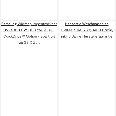
Samsung Wärmepumpentrockner
Hanseatic Waschmaschine
DV7400D DV90DB7845GBU2,
HWMA714A, 7 kg, 1400 U/min,
QuickDriveᵀᴹ Option ‑ Spart bis
inkl. 3 Jahre Herstellergarantie
zu 35 % Zeit