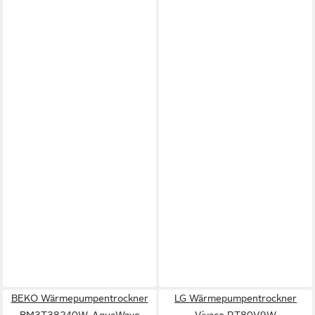
BEKO Wärmepumpentrockner
LG Wärmepumpentrockner
BM3T38240W, AquaWave
Vivace RT80V9W