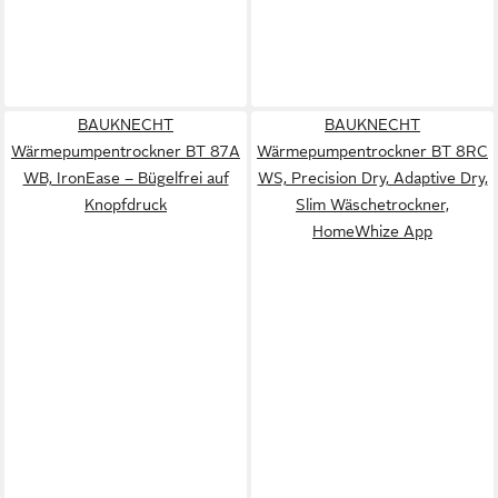
BAUKNECHT
BAUKNECHT
Wärmepumpentrockner BT 87A
Wärmepumpentrockner BT 8RC
WB, IronEase – Bügelfrei auf
WS, Precision Dry, Adaptive Dry,
Knopfdruck
Slim Wäschetrockner,
HomeWhize App