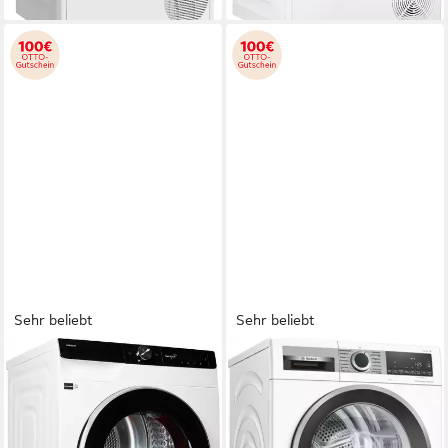
Sehr beliebt
Sehr beliebt
SAMSUNG
BOSCH
Wärmepumpentrockner
Wärmepumpentrockner Serie
DV6400D
6 WQG235D00,
DV90DG6845LKU2, Klartext-
Selbstreinigender