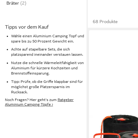
Bräter
68 Produkte
Tipps vor dem Kauf
Wähle einen Aluminium Camping Topf und
spare bis zu 50 Prozent Gewicht ein.
Achte auf stapelbare Sets, die sich
platzsparend ineinander verstauen lassen.
Nutze die schnelle Wärmeleitfähigkeit von
Aluminium für kürzere Kochzeiten und
Brennstoffeinsparung.
Tipp: Prüfe, ob die Griffe klappbar sind für
möglichst große Platzersparnis im
Rucksack.
Noch Fragen? Hier geht's zum
Ratgeber
Aluminium Camping Töpfe ›
PFCTART
Topf-Set Camping Koc
16 tlg. mit Topf, Pfa