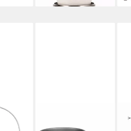
iten,
jeden Tag noch mehr Freude am
Topf
ungen oder
Kochen., 12-tlg)
nlässen., 6-
NILS CAMP
EDE
 Outdoortopf
Kochtopf Campingtopf Outdoortopf
Topf
um (Spar-Set,
Kochgeschirr, Aluminium, Edelstahl
beig
), mit Deckel,
(Spar-Set, 1-tlg., 17 x 9 cm leicht),
Größ