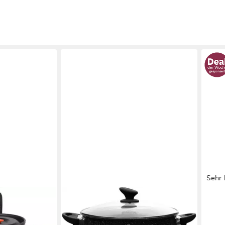
Sehr 
HOMELUX
KITC
hgeschirr Set
Suppentopf 4/6/8/10/12,5/15 L
Topf
nne und Camping
Topf Induktions Antihaft Kochtopf
Pfan