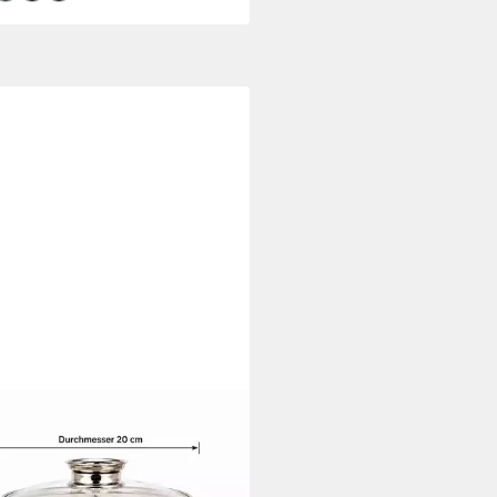
sets. Eine ideale Geschenkidee)
NBERG
-Set Wunderschöne, große
efarbene Töpfe, erhältlich in 4
en, Keramik, Aluminium,