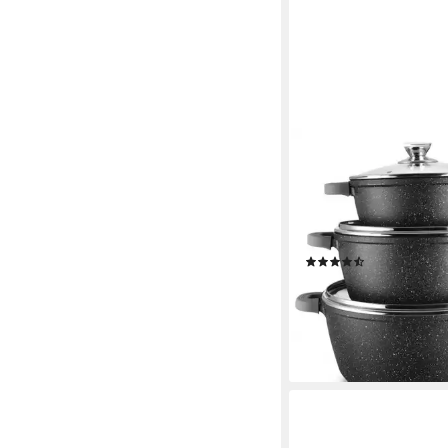
CHEFFINGER
Kochtopf 6-tlg Kochto
Deckel ø36cm/ø40cm
alle Herdarten, Alumi
Stahl, Glas, Marmor, A
(2)
139,95 €
169,95 €
-18%
lieferbar - in 5-6 Werktag