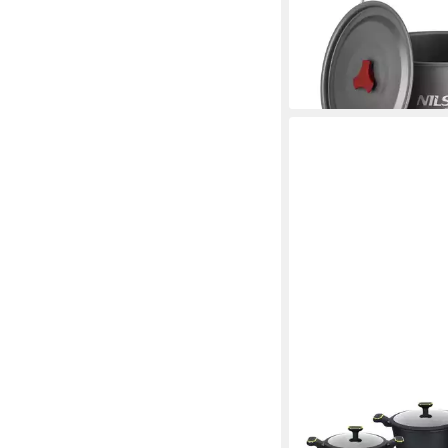
Tragebügel, 4 L, leicht
44,90 €
lieferbar - in 5-6 Werktag
EDENBERG
Topf-Set 10 tlg Schwa