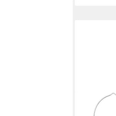
Geburtstagen, Hochze
Weihnachten, Einweih
anderen besonderen A
tlg)
NILS CAMP
Kochtopf Campingtopf
Kochgeschirr, Alumini
1-tlg., Ø 19,6 cm leicht