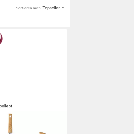
Topseller
Sortieren nach:
beliebt
HEN ACADEMY
-Set, Aluminium, Granit (12-tlg,
ne 20cm/28cm, Bratpfanne mit