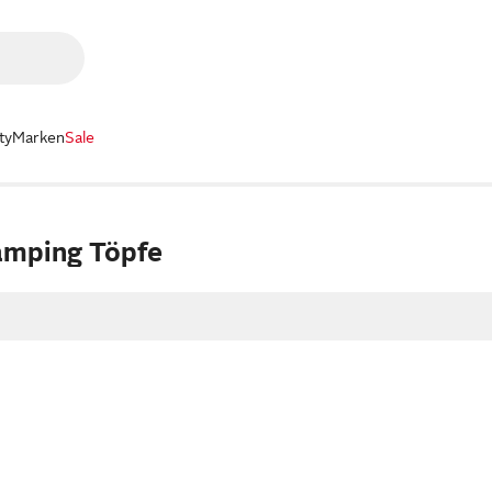
ty
Marken
Sale
amping Töpfe