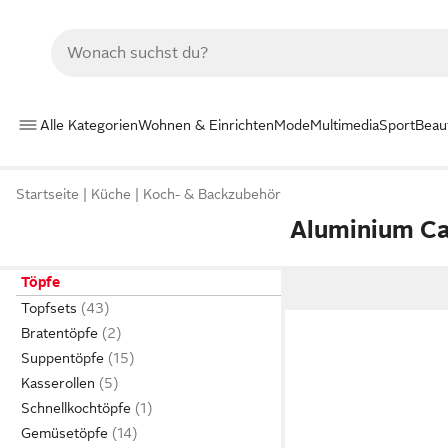
Alle Kategorien
Wohnen & Einrichten
Mode
Multimedia
Sport
Beau
Startseite
Küche
Koch- & Backzubehör
Aluminium C
Töpfe
Topfsets
Bratentöpfe
Suppentöpfe
Kasserollen
Schnellkochtöpfe
Gemüsetöpfe