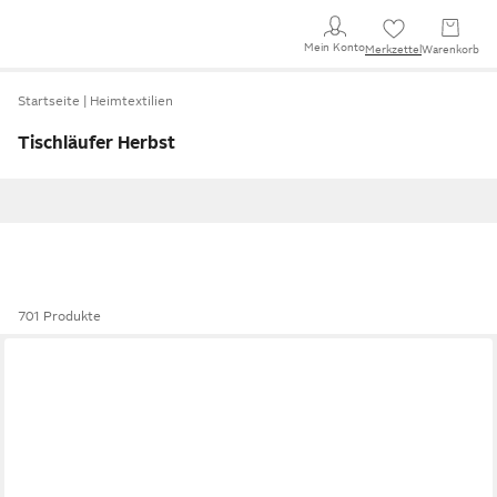
Mein Konto
Merkzettel
Warenkorb
Startseite
Heimtextilien
Tischläufer Herbst
701 Produkte