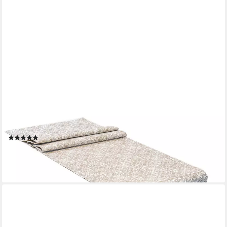
BETIES
Tischläufer Arabesque (1-tlg, 1 Stück Tischläufer), ca. 40x130
cm französischer Kachel-Print mit orientalischen Ornamenten
(1)
9,90 €
14,90 €
-34%
lieferbar - in 2-3 Werktagen bei dir