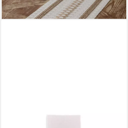
lieferbar - in 8-10 Werktagen bei dir
MIRABEAU
Tischläufer Tischläufer Kara weiß
36,95 €