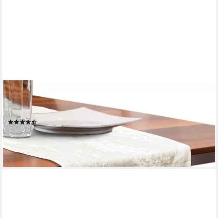
OTTO HOME
Tischläufer Linnah (1-tlg), Uni, strukturiert, Esszimmer,
Dekoration Zimmer, basic
(3)
8,99 €
lieferbar - in 1-2 Werktagen bei dir