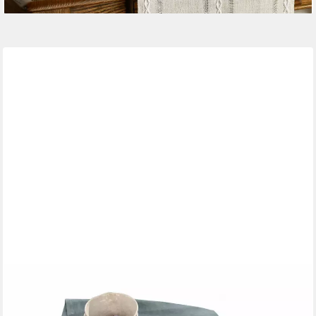
MIRABEAU
Tischläufer Tischläufer Bursinel blau
28,95 €