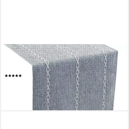
BLUSMART
Tischläufer Klassische Tischfahne im nordischen Stil (Tischdecke
mit Quasten im Boho-Landhausstil 1-tlg, Handgefertigte Quasten,
waschbar), Geeignet als Tischdekoration
(6)
ab 23,99 €
UVP
37,99 €
-37%
lieferbar - in 9-11 Werktagen bei dir