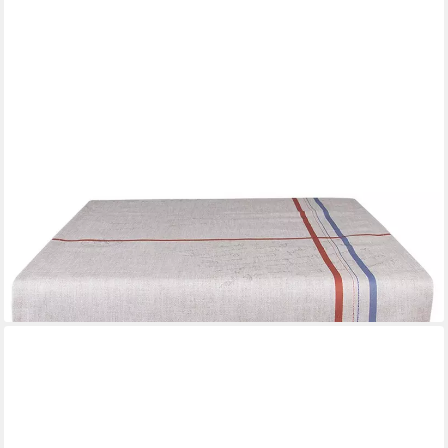
CLAYRE & EEF
Tischläufer Devine French Rooster (1-tlg, 1-teilig), Tischläufer
Tischdecke ca.50x160cm Baumwolle
24,95 €
lieferbar - in 3-4 Werktagen bei dir