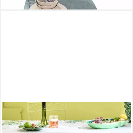
lieferbar - in 4-5 Werktagen bei dir
GARNIER THIEBAUT
Tischläufer Tischläufer Jardin Provençal Olive 55 x 155 cm
65,00 €
lieferbar - in 3-4 Werktagen bei dir