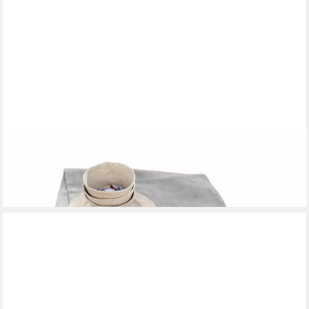
MIRABEAU
Tischläufer Tischläufer Bursinel grau
28,95 €
lieferbar - in 3-4 Werktagen bei dir