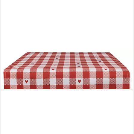
CLAYRE & EEF
Tischläufer Love it (1-tlg, 1-teilig), Tischläufer Tischdecke
ca.50x160cm Baumwolle
24,95 €
lieferbar - in 3-4 Werktagen bei dir