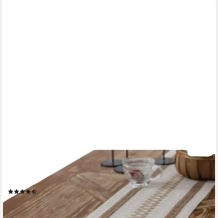
LAPAPRO
Tischläufer Baumwoll Leinen Tischläufe,Hohlweben Bauernhaus
Stil Tischdekoration, 30cm wide and 120 cm long
(2)
19,99 €
UVP
22,99 €
-13%