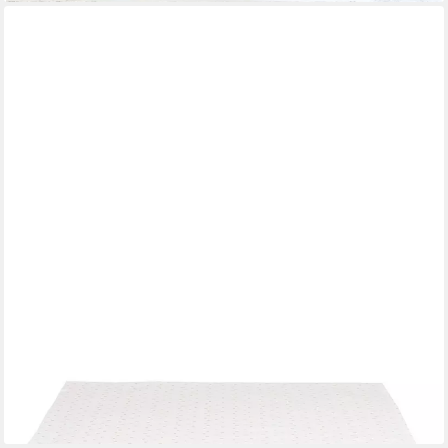
CLAYRE & EEF
Tischläufer Lavender Field (Set 1-tlg, 1-teilig), Tischläufer
Tischdecke ca.50x160cm Baumwolle
24,95 €
lieferbar - in 3-4 Werktagen bei dir