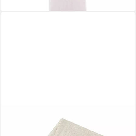
lieferbar - in 3-4 Werktagen bei dir
MIRABEAU
Tischläufer Tischläufer Yolevir beige/bunt
31,95 €
lieferbar - in 3-4 Werktagen bei dir