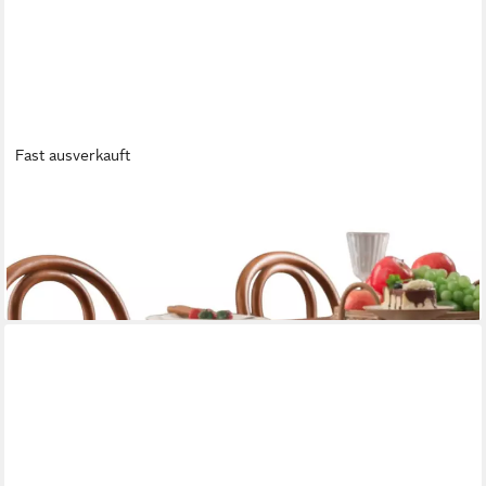
Fast ausverkauft
LAPAPRO
Tischläufer Eleganter Tischläufer aus Leinen mit Quasten
22,99 €
UVP
25,99 €
-12%
lieferbar - in 8-10 Werktagen bei dir