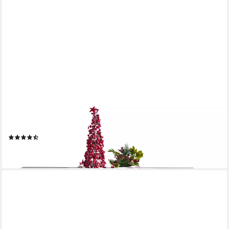
OTTO HOME
Tischläufer Lealux (1-tlg)
(6)
23,99 €
lieferbar - in 1-2 Werktagen bei dir