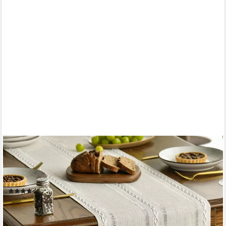
FOUORTUNATE-BEE
Tischläufer Mode Boho Creme Landhausstil Quasten Tischläufer
(Waschbar Tisch Dekoration, Party Geburtstag Valentinstag
Hochzeit Dekor)
(3)
ab 15,99 €
28,99 €
-45%
lieferbar in 2 Wochen