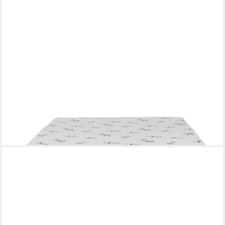
CLAYRE & EEF
Tischläufer Olive Fields (Set 1-tlg, 1-teilig), Tischläufer
Tischdecke ca.50x160cm Baumwolle
24,95 €
lieferbar - in 3-4 Werktagen bei dir