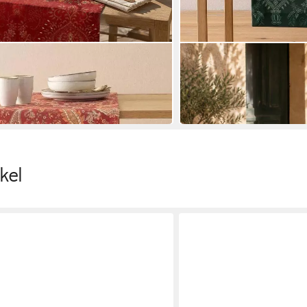
BASSETTI
er Monnalisa R1 50 x 150 cm
Tischläufer Monnalisa V1 
50 x 150 cm
B/L
44,00 €
in 3-4 Werktagen bei dir
kel