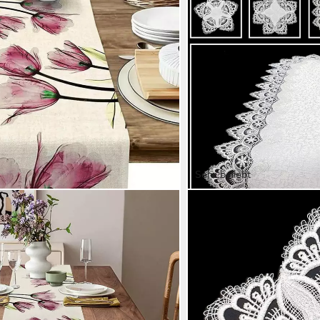
Sehr beliebt
BRILLIANT
Tischdecke Spitze "8139"
Mehrere Größen
ab 2,99 €
in 2-3 Werktagen bei dir