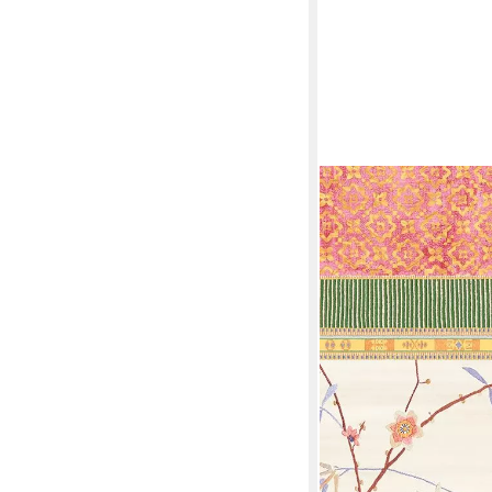
BASSETTI
Tischdecke Tischlaeuf
44,00 €
in 3-4 Werktagen bei dir