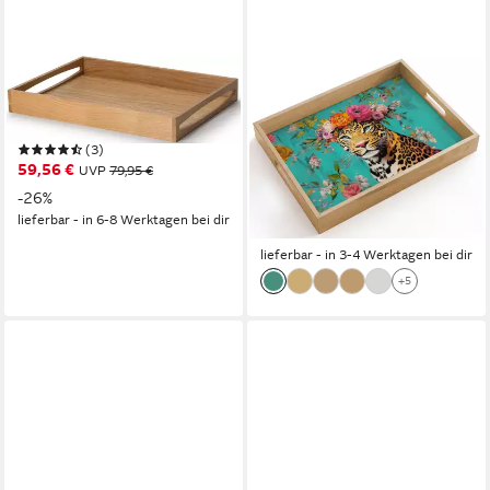
CONTINENTA
ONLYWOW
Tablett Eiche, Eichenholz, (1-
Tablett Rechteckig mit Henkel
tlg)
Leopard - Blumen - Krone,
(3)
Eichenholz, (1-tlg),
59,56 €
UVP
79,95 €
Siervierplatte, Tray,
-26%
ab 37,95 €
Frühstücksbrett
UVP
45,00 €
lieferbar - in 6-8 Werktagen bei dir
-16%
lieferbar - in 3-4 Werktagen bei dir
+5