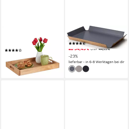
RELAXDAYS
CONTINENTA
Tablett Serviertablett aus
Tablett, Holzwerkstoff, (1-tlg)
(14)
Walnussholz & MDF, Holz
ab 34,43 €
UVP
44,95 €
(13)
16,99 €
UVP
39,99 €
-23%
lieferbar - in 6-8 Werktagen bei dir
-58%
lieferbar - in 2-3 Werktagen bei dir