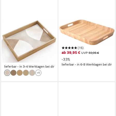
ONLYWOW
CONTINENTA
Tablett Rechteckig mit Henkel
Tablett, Holzwerkstoff, (1-tlg),
Braun - Japandi - Abstrakt,
Handarbeit, aus einem
Eichenholz, (1-tlg),
Holzblock gearbeitet
(15)
Siervierplatte, Tray,
ab 39,95 €
UVP
59,95 €
ab 37,95 €
Frühstücksbrett
UVP
45,00 €
-33%
-16%
lieferbar - in 6-8 Werktagen bei dir
lieferbar - in 3-4 Werktagen bei dir
+6