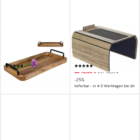
BIGDEAN
MAXIMEX
Tablett Serviertablett aus
Tablett Multi, MDF,
Mangoholz 50x25x3cm
Multifunktions-Sofa-Tablett
Holztablett mit Metall-Griffen,
mit Halterung für Smartphone
Mangoholz
und Tablet
(10)
(14)
24,66 €
ab 18,80 €
UVP
30,49 €
UVP
24,99 €
-19%
-25%
lieferbar - in 4-5 Werktagen bei dir
lieferbar - in 4-5 Werktagen bei dir