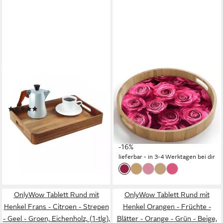
RELAXDAYS
ONLYWOW
Tablett Serviertablett
Tablett Rund mit Henkel
Akazienholz, Holz
Rosen - Rosa - Blume,
(2)
Eichenholz, (1-tlg),
22,99 €
UVP
39,99 €
Siervierplatte, Tray,
-43%
ab 42,95 €
Frühstücksbrett
UVP
51,00 €
lieferbar - in 2-3 Werktagen bei dir
-16%
lieferbar - in 3-4 Werktagen bei dir
OnlyWow Tablett Rund mit
OnlyWow Tablett Rund mit
Henkel Frans - Citroen - Strepen
Henkel Orangen - Früchte -
- Geel - Groen, Eichenholz, (1-tlg),
Blätter - Orange - Grün - Beige,